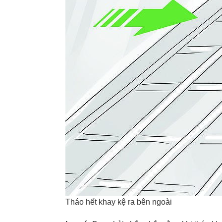
Tháo hết khay kệ ra bên ngoài