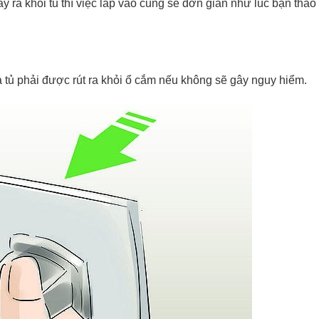
y ra khỏi tủ thì việc lắp vào cũng sẽ đơn giản như lúc bạn tháo
 tủ phải được rút ra khỏi ổ cắm nếu không sẽ gây nguy hiểm.