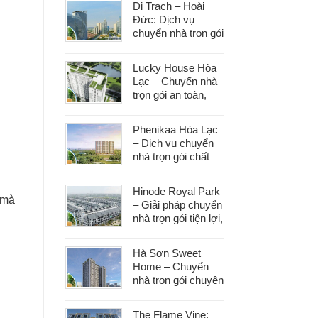
Di Trạch – Hoài
Đức: Dịch vụ
chuyển nhà trọn gói
uy tín, đáp ứng mọi
nhu cầu chuyển
Lucky House Hòa
dọn
Lạc – Chuyển nhà
trọn gói an toàn,
đúng hẹn, phục vụ
tận tâm
Phenikaa Hòa Lạc
– Dịch vụ chuyển
nhà trọn gói chất
lượng, giá tốt hàng
đầu
Hinode Royal Park
 mà
– Giải pháp chuyển
nhà trọn gói tiện lợi,
tiết kiệm thời gian
và công sức
Hà Sơn Sweet
Home – Chuyển
nhà trọn gói chuyên
nghiệp, bảo vệ tài
sản trong từng
The Flame Vine: