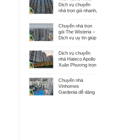
khâu
Dịch vụ chuyển
nhà trọn gói nhanh,
an toàn với chi phí
tiết kiệm
Chuyển nhà trọn
gói The Wisteria –
Dịch vụ uy tín giúp
bạn dọn nhà nhẹ
nhàng, không lo
Dịch vụ chuyển
phát sinh
nhà Hateco Apollo
Xuân Phương trọn
gói – Tiết kiệm thời
gian, chi phí hợp lý
Chuyển nhà
Vinhomes
Gardenia dễ dàng
với dịch vụ trọn gói,
hỗ trợ 24/7, không
phát sinh chi phí