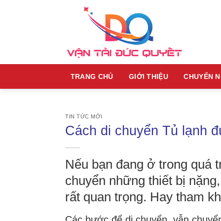
Skip
to
content
TRANG CHỦ
GIỚI THIỆU
CHUYỂN 
TIN TỨC MỚI
Cách di chuyển Tủ lạnh đ
Nếu bạn đang ở trong quá tr
chuyển những thiết bị nặng, 
rất quan trọng. Hay tham k
Các bước để di chuyển, vẫn chuyển