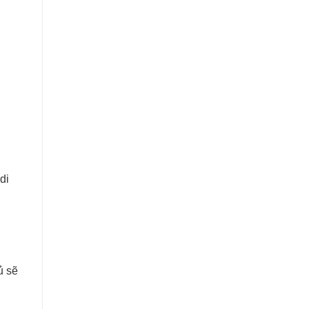
di
ủ sẽ