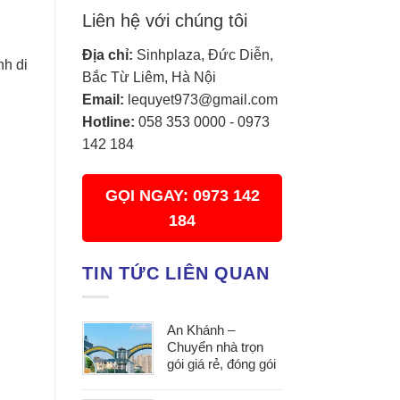
Liên hệ với chúng tôi
Địa chỉ:
Sinhplaza, Đức Diễn,
nh di
Bắc Từ Liêm, Hà Nội
Email:
lequyet973@gmail.com
Hotline:
058 353 0000
-
0973
142 184
GỌI NGAY: 0973 142
184
TIN TỨC LIÊN QUAN
An Khánh –
Chuyển nhà trọn
gói giá rẻ, đóng gói
cẩn thận, vận
chuyển an toàn