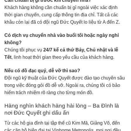
Cần chuẩn bị gì trước khi chuyển nhà?
Khách hàng không cần chuẩn bị gì ngoài việc xác định
thời gian chuyển, cung cấp thông tin địa chỉ. Tất cả các
khâu còn lại đã có đội ngũ Đức Quyết lo liệu từ A đến Z.
Có dịch vụ chuyển nhà vào buổi tối hoặc ngày nghỉ
không?
Chúng tôi phục vụ
24/7 kể cả thứ Bảy, Chủ nhật và lễ
Tết
, linh hoạt thời gian theo yêu cầu của khách hàng.
Nếu có đồ đạc quý, dễ vỡ thì sao?
Đội ngũ kỹ thuật của Đức Quyết được đào tạo chuyên sâu
trong việc đóng gói đồ dễ vỡ. Ngoài ra, chúng tôi có bảo
hiểm trách nhiệm rõ ràng cho từng món đồ.
Hàng nghìn khách hàng hài lòng – Ba Đình là
nơi Đức Quyết ghi dấu ấn
Từ các hộ gia đình tại tập thể cũ Kim Mã, Giảng Võ, đến
các căn hộ hiện đại tại Vinhome Metropolis, mọi nơi đều