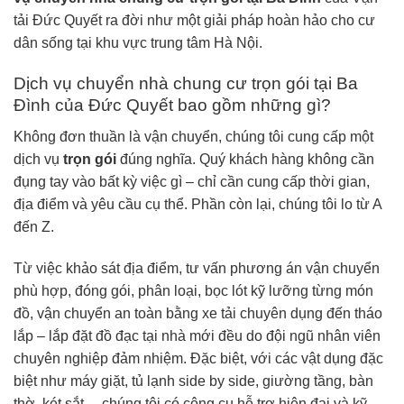
tải Đức Quyết ra đời như một giải pháp hoàn hảo cho cư
dân sống tại khu vực trung tâm Hà Nội.
Dịch vụ chuyển nhà chung cư trọn gói tại Ba
Đình của Đức Quyết bao gồm những gì?
Không đơn thuần là vận chuyển, chúng tôi cung cấp một
dịch vụ
trọn gói
đúng nghĩa. Quý khách hàng không cần
đụng tay vào bất kỳ việc gì – chỉ cần cung cấp thời gian,
địa điểm và yêu cầu cụ thể. Phần còn lại, chúng tôi lo từ A
đến Z.
Từ việc khảo sát địa điểm, tư vấn phương án vận chuyển
phù hợp, đóng gói, phân loại, bọc lót kỹ lưỡng từng món
đồ, vận chuyển an toàn bằng xe tải chuyên dụng đến tháo
lắp – lắp đặt đồ đạc tại nhà mới đều do đội ngũ nhân viên
chuyên nghiệp đảm nhiệm. Đặc biệt, với các vật dụng đặc
biệt như máy giặt, tủ lạnh side by side, giường tầng, bàn
thờ, két sắt… chúng tôi có công cụ hỗ trợ hiện đại và kỹ