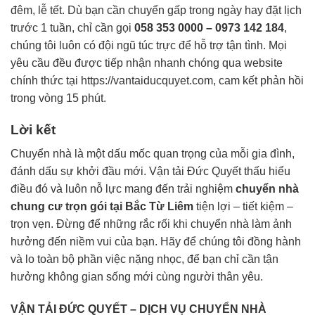
đêm, lễ tết. Dù bạn cần chuyển gấp trong ngày hay đặt lịch
trước 1 tuần, chỉ cần gọi
058 353 0000 – 0973 142 184
,
chúng tôi luôn có đội ngũ túc trực để hỗ trợ tận tình. Mọi
yêu cầu đều được tiếp nhận nhanh chóng qua website
chính thức tại
https://vantaiducquyet.com
, cam kết phản hồi
trong vòng 15 phút.
Lời kết
Chuyển nhà là một dấu mốc quan trọng của mỗi gia đình,
đánh dấu sự khởi đầu mới. Vận tải Đức Quyết thấu hiểu
điều đó và luôn nỗ lực mang đến trải nghiệm
chuyển nhà
chung cư trọn gói tại Bắc Từ Liêm
tiện lợi – tiết kiệm –
trọn vẹn. Đừng để những rắc rối khi chuyển nhà làm ảnh
hưởng đến niềm vui của bạn. Hãy để chúng tôi đồng hành
và lo toàn bộ phần việc nặng nhọc, để bạn chỉ cần tận
hưởng không gian sống mới cùng người thân yêu.
VẬN TẢI ĐỨC QUYẾT – DỊCH VỤ CHUYỂN NHÀ