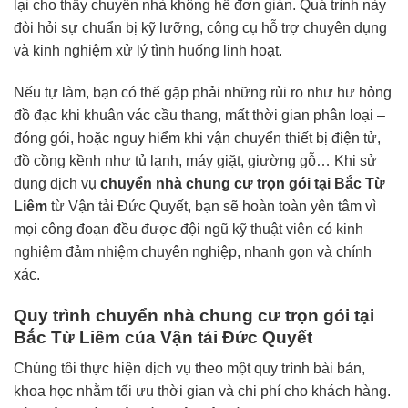
lại cho thấy chuyển nhà không hề đơn giản. Quá trình này
đòi hỏi sự chuẩn bị kỹ lưỡng, công cụ hỗ trợ chuyên dụng
và kinh nghiệm xử lý tình huống linh hoạt.
Nếu tự làm, bạn có thể gặp phải những rủi ro như hư hỏng
đồ đạc khi khuân vác cầu thang, mất thời gian phân loại –
đóng gói, hoặc nguy hiểm khi vận chuyển thiết bị điện tử,
đồ cồng kềnh như tủ lạnh, máy giặt, giường gỗ… Khi sử
dụng dịch vụ
chuyển nhà chung cư trọn gói tại Bắc Từ
Liêm
từ Vận tải Đức Quyết, bạn sẽ hoàn toàn yên tâm vì
mọi công đoạn đều được đội ngũ kỹ thuật viên có kinh
nghiệm đảm nhiệm chuyên nghiệp, nhanh gọn và chính
xác.
Quy trình chuyển nhà chung cư trọn gói tại
Bắc Từ Liêm của Vận tải Đức Quyết
Chúng tôi thực hiện dịch vụ theo một quy trình bài bản,
khoa học nhằm tối ưu thời gian và chi phí cho khách hàng.