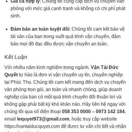
Giá cả hợp lý
: Chúng tôi cung cấp dịch vụ chuyển văn
phòng với mức giá cạnh tranh và không có chi phí phát
sinh.
Đảm bảo an toàn tuyệt đối
: Chúng tôi cam kết bảo vệ
tài sản của bạn trong suốt quá trình vận chuyển, đảm
bảo mọi đồ đạc đều được vận chuyển an toàn.
Kết Luận
Với nhiều năm kinh nghiệm trong ngành,
Vận Tải Đức
Quyết
tự hào là đơn vị vận chuyển uy tín, chuyên nghiệp
tại Phúc Thọ. Chúng tôi cam kết mang đến dịch vụ chuyển
văn phòng trọn gói, an toàn và nhanh chóng, giúp doanh
nghiệp của bạn có một quá trình chuyển đổi thuận lợi và
không gặp phải bất kỳ khó khăn nào. Hãy liên hệ ngay với
chúng tôi qua số điện thoại
058 353 0000 – 0973 142 184
,
email
lequyet973@gmail.com
, hoặc truy cập website
https://vantaiducquyet.com
để được tư vấn chi tiết và nhận