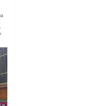
hả
c
à
u