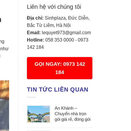
Liên hệ với chúng tôi
n
Địa chỉ:
Sinhplaza, Đức Diễn,
Bắc Từ Liêm, Hà Nội
Email:
lequyet973@gmail.com
Hotline:
058 353 0000
-
0973
ong
142 184
c như
i
GỌI NGAY: 0973 142
184
TIN TỨC LIÊN QUAN
An Khánh –
Chuyển nhà trọn
gói giá rẻ, đóng gói
cẩn thận, vận
chuyển an toàn