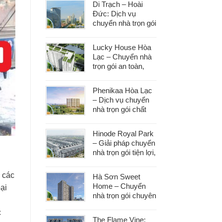
Di Trạch – Hoài
Đức: Dịch vụ
chuyển nhà trọn gói
uy tín, đáp ứng mọi
nhu cầu chuyển
Lucky House Hòa
dọn
Lạc – Chuyển nhà
trọn gói an toàn,
đúng hẹn, phục vụ
tận tâm
Phenikaa Hòa Lạc
– Dịch vụ chuyển
nhà trọn gói chất
lượng, giá tốt hàng
đầu
Hinode Royal Park
– Giải pháp chuyển
nhà trọn gói tiện lợi,
tiết kiệm thời gian
và công sức
g các
Hà Sơn Sweet
Home – Chuyển
ại
nhà trọn gói chuyên
nghiệp, bảo vệ tài
c
sản trong từng
The Flame Vine: