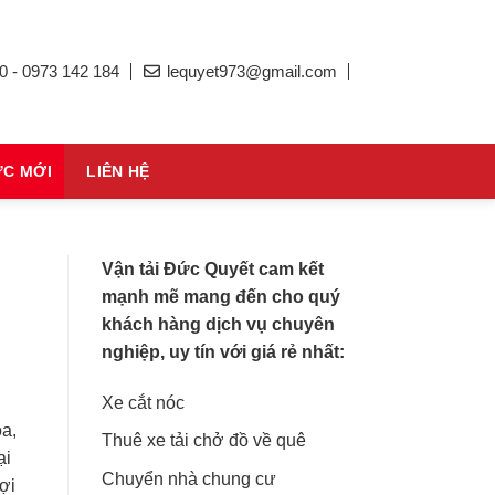
0 - 0973 142 184
lequyet973@gmail.com
ỨC MỚI
LIÊN HỆ
Vận tải Đức Quyết cam kết
mạnh mẽ mang đến cho quý
khách hàng dịch vụ chuyên
nghiệp, uy tín với giá rẻ nhất:
Xe cắt nóc
a,
Thuê xe tải chở đồ về quê
ại
Chuyển nhà chung cư
ợi