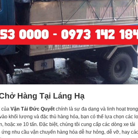
 Chở Hàng Tại Láng Hạ
t của
Vận Tải Đức Quyết
chính là sự đa dạng và linh hoạt tron
 vào khối lượng và đặc thù hàng hóa, bạn có thể lựa chọn các lo
ấn, hoặc xe 10 tấn. Đặc biệt, chúng tôi cung cấp các dòng xe tải
 đáp ứng nhu cầu vận chuyển hàng hóa dễ hư hỏng, dễ vỡ, hay cá