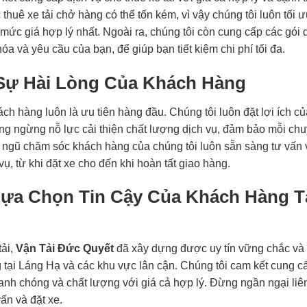
c thuê xe tải chở hàng có thể tốn kém, vì vậy chúng tôi luôn tối 
mức giá hợp lý nhất. Ngoài ra, chúng tôi còn cung cấp các gói 
óa và yêu cầu của bạn, để giúp bạn tiết kiệm chi phí tối đa.
Sự Hài Lòng Của Khách Hàng
ách hàng luôn là ưu tiên hàng đầu. Chúng tôi luôn đặt lợi ích củ
hông ngừng nỗ lực cải thiện chất lượng dịch vụ, đảm bảo mỗi ch
i ngũ chăm sóc khách hàng của chúng tôi luôn sẵn sàng tư vấn 
vụ, từ khi đặt xe cho đến khi hoàn tất giao hàng.
Lựa Chọn Tin Cậy Của Khách Hàng T
tải,
Vận Tải Đức Quyết
đã xây dựng được uy tín vững chắc và 
tại Láng Hạ và các khu vực lân cận. Chúng tôi cam kết cung c
hanh chóng và chất lượng với giá cả hợp lý. Đừng ngần ngại liê
ấn và đặt xe.