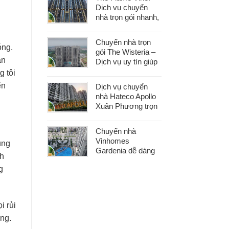
khâu
Dịch vụ chuyển
nhà trọn gói nhanh,
an toàn với chi phí
tiết kiệm
Chuyển nhà trọn
óng.
gói The Wisteria –
ẵn
Dịch vụ uy tín giúp
bạn dọn nhà nhẹ
g tôi
nhàng, không lo
ến
Dịch vụ chuyển
phát sinh
nhà Hateco Apollo
Xuân Phương trọn
gói – Tiết kiệm thời
gian, chi phí hợp lý
Chuyển nhà
Vinhomes
ụng
Gardenia dễ dàng
nh
với dịch vụ trọn gói,
g
hỗ trợ 24/7, không
phát sinh chi phí
i rủi
àng.