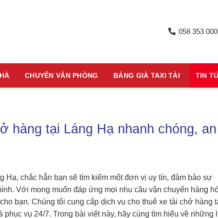
058 353 000
NHÀ
CHUYỂN VĂN PHÒNG
BẢNG GIÁ TAXI TẢI
TIN T
chở hàng tại Láng Hạ nhanh chóng, an
ng Hạ, chắc hẳn bạn sẽ tìm kiếm một đơn vị uy tín, đảm bảo sự
mình. Với mong muốn đáp ứng mọi nhu cầu vận chuyển hàng hó
cho bạn. Chúng tôi cung cấp dịch vụ cho thuê xe tải chở hàng t
 phục vụ 24/7. Trong bài viết này, hãy cùng tìm hiểu về những l