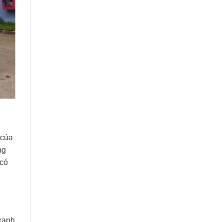
 của
ng
 có
tranh