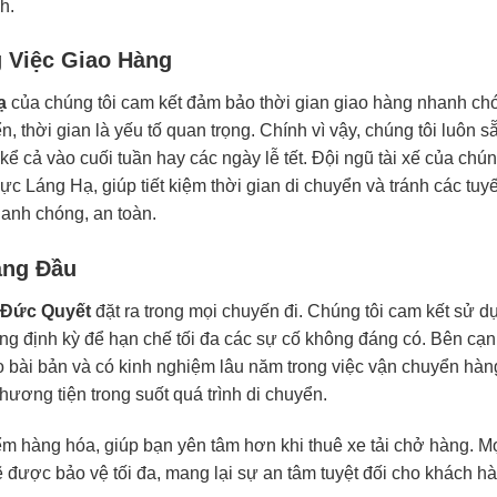
h.
 Việc Giao Hàng
ạ
của chúng tôi cam kết đảm bảo thời gian giao hàng nhanh ch
, thời gian là yếu tố quan trọng. Chính vì vậy, chúng tôi luôn s
kể cả vào cuối tuần hay các ngày lễ tết. Đội ngũ tài xế của chún
c Láng Hạ, giúp tiết kiệm thời gian di chuyển và tránh các tuy
anh chóng, an toàn.
àng Đầu
 Đức Quyết
đặt ra trong mọi chuyến đi. Chúng tôi cam kết sử d
ỡng định kỳ để hạn chế tối đa các sự cố không đáng có. Bên cạ
ạo bài bản và có kinh nghiệm lâu năm trong việc vận chuyển hàn
ương tiện trong suốt quá trình di chuyển.
m hàng hóa, giúp bạn yên tâm hơn khi thuê xe tải chở hàng. Mọ
ẽ được bảo vệ tối đa, mang lại sự an tâm tuyệt đối cho khách h