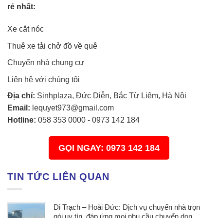
rẻ nhất:
Xe cắt nóc
Thuê xe tải chở đồ về quê
Chuyển nhà chung cư
Liên hệ với chúng tôi
Địa chỉ:
Sinhplaza, Đức Diễn, Bắc Từ Liêm, Hà Nội
Email:
lequyet973@gmail.com
Hotline:
058 353 0000
-
0973 142 184
GỌI NGAY: 0973 142 184
TIN TỨC LIÊN QUAN
Di Trạch – Hoài Đức: Dịch vụ chuyển nhà trọn
gói uy tín, đáp ứng mọi nhu cầu chuyển dọn