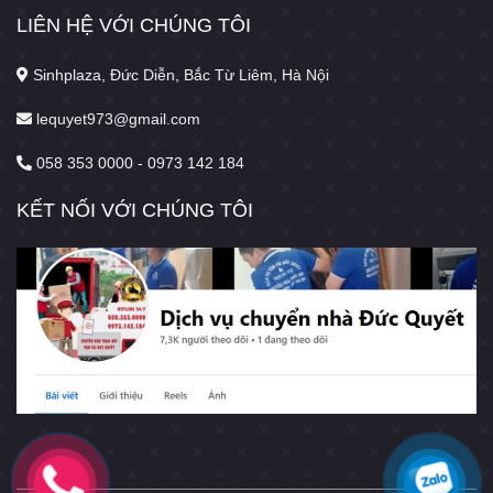
LIÊN HỆ VỚI CHÚNG TÔI
Sinhplaza, Đức Diễn, Bắc Từ Liêm, Hà Nội
lequyet973@gmail.com
058 353 0000 - 0973 142 184
KẾT NỐI VỚI CHÚNG TÔI