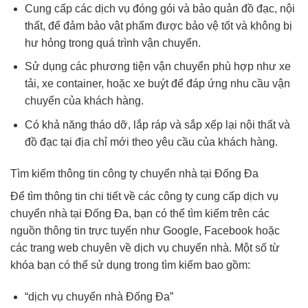
Cung cấp các dịch vụ đóng gói và bảo quản đồ đạc, nội
thất, để đảm bảo vật phẩm được bảo vệ tốt và không bị
hư hỏng trong quá trình vận chuyển.
Sử dụng các phương tiện vận chuyển phù hợp như xe
tải, xe container, hoặc xe buýt để đáp ứng nhu cầu vận
chuyển của khách hàng.
Có khả năng tháo dỡ, lắp ráp và sắp xếp lại nội thất và
đồ đạc tại địa chỉ mới theo yêu cầu của khách hàng.
Tìm kiếm thông tin công ty chuyển nhà tại Đống Đa
Để tìm thông tin chi tiết về các công ty cung cấp dịch vụ
chuyển nhà tại Đống Đa, bạn có thể tìm kiếm trên các
nguồn thông tin trực tuyến như Google, Facebook hoặc
các trang web chuyên về dịch vụ chuyển nhà. Một số từ
khóa bạn có thể sử dụng trong tìm kiếm bao gồm:
“dịch vụ chuyển nhà Đống Đa”