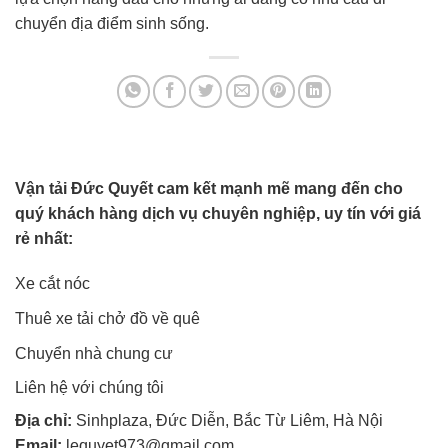
chuyển địa điểm sinh sống.
Vận tải Đức Quyết cam kết mạnh mẽ mang đến cho
quý khách hàng dịch vụ chuyên nghiệp, uy tín với giá
rẻ nhất:
Xe cắt nóc
Thuê xe tải chở đồ về quê
Chuyển nhà chung cư
Liên hệ với chúng tôi
Địa chỉ:
Sinhplaza, Đức Diễn, Bắc Từ Liêm, Hà Nội
Email:
lequyet973@gmail.com