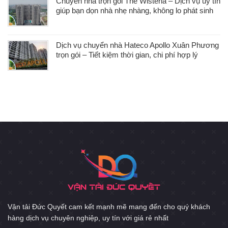
Chuyển nhà trọn gói The Wisteria – Dịch vụ uy tín
giúp bạn dọn nhà nhẹ nhàng, không lo phát sinh
Dịch vụ chuyển nhà Hateco Apollo Xuân Phương
trọn gói – Tiết kiệm thời gian, chi phí hợp lý
Vận tải Đức Quyết cam kết mạnh mẽ mang đến cho quý khách
hàng dịch vụ chuyên nghiệp, uy tín với giá rẻ nhất