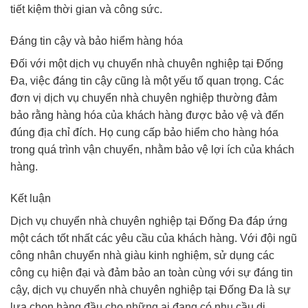
tiết kiệm thời gian và công sức.
Đáng tin cậy và bảo hiểm hàng hóa
Đối với một dịch vụ chuyển nhà chuyên nghiệp tại Đống
Đa, việc đáng tin cậy cũng là một yếu tố quan trọng. Các
đơn vị dịch vụ chuyển nhà chuyên nghiệp thường đảm
bảo rằng hàng hóa của khách hàng được bảo vệ và đến
đúng địa chỉ đích. Họ cung cấp bảo hiểm cho hàng hóa
trong quá trình vận chuyển, nhằm bảo vệ lợi ích của khách
hàng.
Kết luận
Dịch vụ chuyển nhà chuyên nghiệp tại Đống Đa đáp ứng
một cách tốt nhất các yêu cầu của khách hàng. Với đội ngũ
công nhân chuyển nhà giàu kinh nghiệm, sử dụng các
công cụ hiện đại và đảm bảo an toàn cùng với sự đáng tin
cậy, dịch vụ chuyển nhà chuyên nghiệp tại Đống Đa là sự
lựa chọn hàng đầu cho những ai đang có nhu cầu di