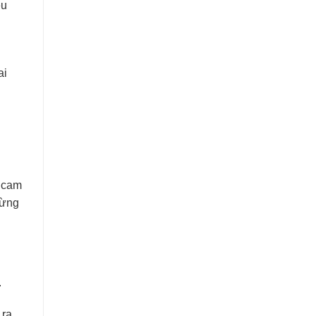
ệu
ai
y cam
từng
.
 ra