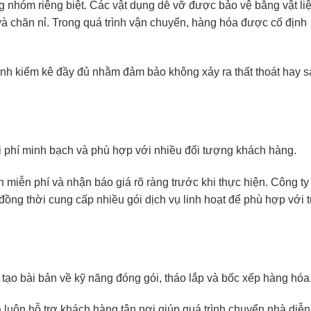
g nhóm riêng biệt. Các vật dụng dễ vỡ được bảo vệ bằng vật li
 chăn nỉ. Trong quá trình vận chuyển, hàng hóa được cố định
ành kiểm kê đầy đủ nhằm đảm bảo không xảy ra thất thoát hay s
 phí minh bạch và phù hợp với nhiều đối tượng khách hàng.
 miễn phí và nhận báo giá rõ ràng trước khi thực hiện. Công t
 đồng thời cung cấp nhiều gói dịch vụ linh hoạt để phù hợp với 
ạo bài bản về kỹ năng đóng gói, tháo lắp và bốc xếp hàng hóa
luôn hỗ trợ khách hàng tận nơi giúp quá trình chuyển nhà diễn