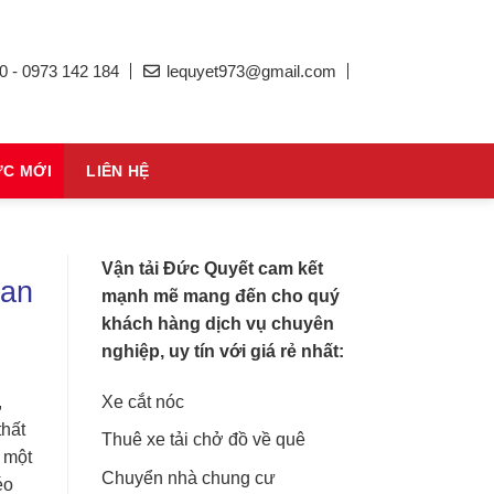
0 - 0973 142 184
lequyet973@gmail.com
ỨC MỚI
LIÊN HỆ
Vận tải Đức Quyết cam kết
 an
mạnh mẽ mang đến cho quý
khách hàng dịch vụ chuyên
nghiệp, uy tín với giá rẻ nhất:
Xe cắt nóc
,
thất
Thuê xe tải chở đồ về quê
 một
Chuyển nhà chung cư
éo