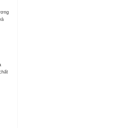
hương
và
a
chất