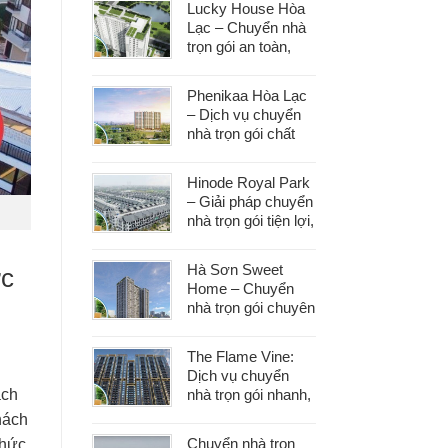
Lucky House Hòa
dọn
Lạc – Chuyển nhà
trọn gói an toàn,
đúng hẹn, phục vụ
tận tâm
Phenikaa Hòa Lạc
– Dịch vụ chuyển
nhà trọn gói chất
lượng, giá tốt hàng
đầu
Hinode Royal Park
– Giải pháp chuyển
nhà trọn gói tiện lợi,
tiết kiệm thời gian
và công sức
Hà Sơn Sweet
ức
Home – Chuyển
nhà trọn gói chuyên
nghiệp, bảo vệ tài
sản trong từng
The Flame Vine:
khâu
Dịch vụ chuyển
nhà trọn gói nhanh,
ách
an toàn với chi phí
hách
tiết kiệm
Chuyển nhà trọn
phức