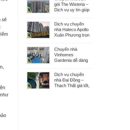
gói The Wisteria –
Dịch vụ uy tín giúp
bạn dọn nhà nhẹ
n sẽ
nhàng, không lo
Dịch vụ chuyển
phát sinh
c
nhà Hateco Apollo
điểm
Xuân Phương trọn
gói – Tiết kiệm thời
gian, chi phí hợp lý
Chuyển nhà
Vinhomes
Gardenia dễ dàng
với dịch vụ trọn gói,
n,
hỗ trợ 24/7, không
Dịch vụ chuyển
phát sinh chi phí
nhà Đại Đồng –
Thạch Thất giá tốt,
yện
nhanh gọn, phù
 như
hợp mọi nhu cầu
chuyển nhà
bảo