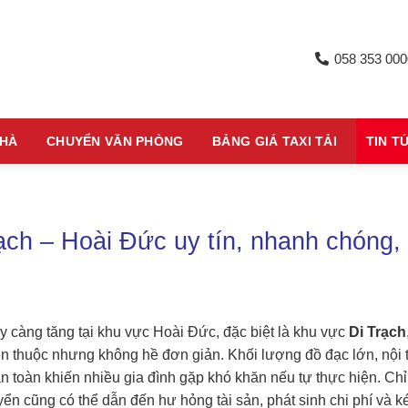
058 353 000
NHÀ
CHUYỂN VĂN PHÒNG
BẢNG GIÁ TAXI TẢI
TIN T
ạch – Hoài Đức uy tín, nhanh chóng,
y càng tăng tại khu vực Hoài Đức, đặc biệt là khu vực
Di Trạch
en thuộc nhưng không hề đơn giản. Khối lượng đồ đạc lớn, nội 
n toàn khiến nhiều gia đình gặp khó khăn nếu tự thực hiện. Chỉ
yển cũng có thể dẫn đến hư hỏng tài sản, phát sinh chi phí và k