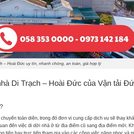
h – Hoài Đức uy tín, nhanh chóng, an toàn, giá hợp lý
nhà Di Trạch – Hoài Đức của Vận tải Đ
ì?
 chuyển toàn diện, trong đó đơn vị cung cấp dịch vụ sẽ thay kh
uan đến việc di dời nhà ở từ địa điểm cũ sang địa điểm mới. K
g tiện hay trực tiếp tham gia vào các công việc nặng nhọc và 