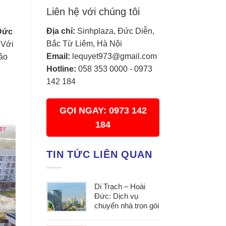
Liên hệ với chúng tôi
Địa chỉ:
Sinhplaza, Đức Diễn,
 Đức
Bắc Từ Liêm, Hà Nội
 Với
Email:
lequyet973@gmail.com
bảo
Hotline:
058 353 0000
-
0973
142 184
GỌI NGAY: 0973 142
184
TIN TỨC LIÊN QUAN
Di Trạch – Hoài
Đức: Dịch vụ
chuyển nhà trọn gói
uy tín, đáp ứng mọi
nhu cầu chuyển