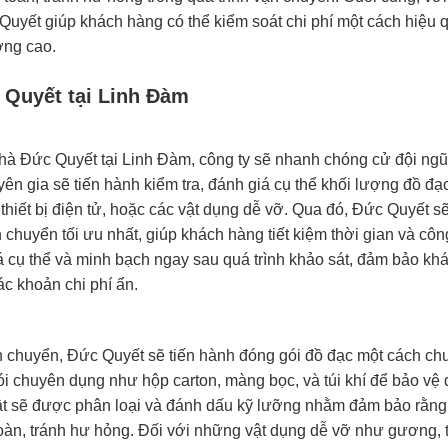
Quyết giúp khách hàng có thể kiểm soát chi phí một cách hiệu 
ợng cao.
c Quyết tại Linh Đàm
nhà Đức Quyết tại Linh Đàm, công ty sẽ nhanh chóng cử đội ngũ
ên gia sẽ tiến hành kiểm tra, đánh giá cụ thể khối lượng đồ đạc
, thiết bị điện tử, hoặc các vật dụng dễ vỡ. Qua đó, Đức Quyết s
n chuyển tối ưu nhất, giúp khách hàng tiết kiệm thời gian và côn
á cụ thể và minh bạch ngay sau quá trình khảo sát, đảm bảo kh
ác khoản chi phí ẩn.
n chuyển, Đức Quyết sẽ tiến hành đóng gói đồ đạc một cách ch
ói chuyên dụng như hộp carton, màng bọc, và túi khí để bảo vệ 
 vật sẽ được phân loại và đánh dấu kỹ lưỡng nhằm đảm bảo rằng
n, tránh hư hỏng. Đối với những vật dụng dễ vỡ như gương, ti