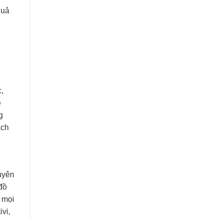
quả
,
ẽ
g
ách
uyên
đồ
 mọi
vi,