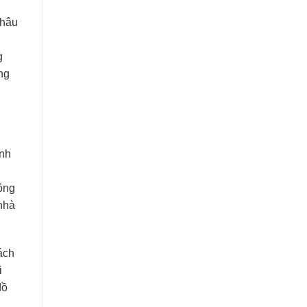
khâu
g
ng
inh
ông
nhà
ách
i
đồ