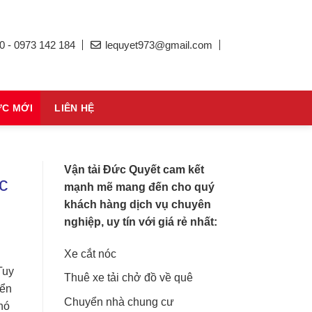
0 - 0973 142 184
lequyet973@gmail.com
ỨC MỚI
LIÊN HỆ
Vận tải Đức Quyết cam kết
c
mạnh mẽ mang đến cho quý
khách hàng dịch vụ chuyên
nghiệp, uy tín với giá rẻ nhất:
Xe cắt nóc
Tuy
Thuê xe tải chở đồ về quê
yển
Chuyển nhà chung cư
hó