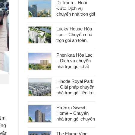
Di Trạch – Hoài
Đức: Dịch vụ
chuyển nhà trọn gói
uy tín, đáp ứng mọi
nhu cầu chuyển
Lucky House Hòa
dọn
Lạc – Chuyển nhà
trọn gói an toàn,
đúng hẹn, phục vụ
tận tâm
Phenikaa Hòa Lạc
– Dịch vụ chuyển
nhà trọn gói chất
lượng, giá tốt hàng
đầu
Hinode Royal Park
– Giải pháp chuyển
nhà trọn gói tiện lợi,
tiết kiệm thời gian
và công sức
Hà Sơn Sweet
Home – Chuyển
iệm
nhà trọn gói chuyên
nghiệp, bảo vệ tài
ống
sản trong từng
 văn
The Flame Vine: