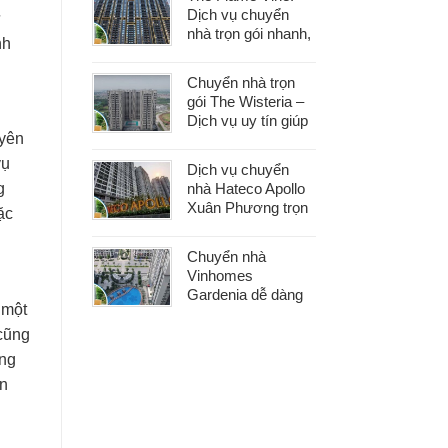
khâu
Dịch vụ chuyển
ư
nhà trọn gói nhanh,
nh
an toàn với chi phí
tiết kiệm
Chuyển nhà trọn
gói The Wisteria –
Dịch vụ uy tín giúp
uyên
bạn dọn nhà nhẹ
nhàng, không lo
vụ
Dịch vụ chuyển
phát sinh
nhà Hateco Apollo
g
Xuân Phương trọn
ặc
gói – Tiết kiệm thời
gian, chi phí hợp lý
Chuyển nhà
Vinhomes
Gardenia dễ dàng
 một
với dịch vụ trọn gói,
hỗ trợ 24/7, không
 cũng
phát sinh chi phí
ong
ên