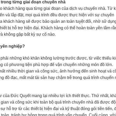
 trong từng giai đoạn chuyển nhà
o khách hàng qua từng giai đoạn của dịch vụ chuyển nhà. Từ 
yển và lắp đặt, mọi quá trình đều được thực hiện với sự chuyên
ủa khách hàng sẽ được bảo quản an toàn tuyệt đối, nhờ sử dụn
thiết bị hỗ trợ hiện đại. Khách hàng có thể hoàn toàn yên tâm rằ
và không gặp bất kỳ sự cố nào.
uyên nghiệp?
phải những khó khăn không lường trước được, từ việc thiếu k
ông có phương tiện phù hợp để vận chuyển những món đồ lớn.
mất nhiều thời gian và công sức, ảnh hưởng đến sinh hoạt và c
 đồ đạc, mất mát tài sản hay chậm trễ trong quá trình chuyển 
của Đức Quyết mang lại nhiều lợi ích thiết thực. Thứ nhất, kh
 gian và công sức khi toàn bộ quá trình chuyển nhà đã được độ
hỗ trợ từ các thiết bị hiện đại và kỹ thuật đóng gói tiên tiến, 
oàn, tránh hư hỏng trong quá trình vận chuyển. Cuối cùng, với