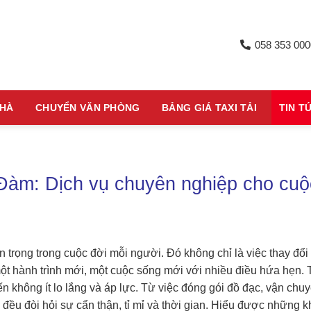
058 353 000
NHÀ
CHUYỂN VĂN PHÒNG
BẢNG GIÁ TAXI TẢI
TIN T
Đàm: Dịch vụ chuyên nghiệp cho cuộ
trọng trong cuộc đời mỗi người. Đó không chỉ là việc thay đổi
ột hành trình mới, một cuộc sống mới với nhiều điều hứa hẹn. 
 không ít lo lắng và áp lực. Từ việc đóng gói đồ đạc, vận chu
ả đều đòi hỏi sự cẩn thận, tỉ mỉ và thời gian. Hiểu được những k