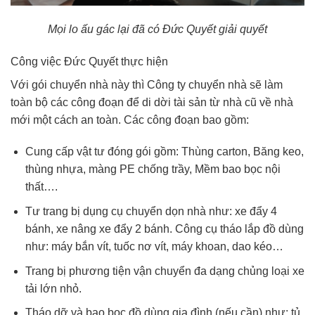
Mọi lo ấu gác lại đã có Đức Quyết giải quyết
Công việc Đức Quyết thực hiện
Với gói chuyển nhà này thì Công ty chuyển nhà sẽ làm
toàn bộ các công đoạn để di dời tài sản từ nhà cũ về nhà
mới một cách an toàn. Các công đoạn bao gồm:
Cung cấp vật tư đóng gói gồm: Thùng carton, Băng keo,
thùng nhựa, màng PE chống trầy, Mềm bao bọc nội
thất….
Tư trang bị dụng cụ chuyển dọn nhà như: xe đẩy 4
bánh, xe nâng xe đẩy 2 bánh. Công cụ tháo lắp đồ dùng
như: máy bắn vít, tuốc nơ vít, máy khoan, dao kéo…
Trang bị phương tiện vận chuyển đa dạng chủng loại xe
tải lớn nhỏ.
Tháo dỡ và bao bọc đồ dùng gia đình (nếu cần) như: tủ