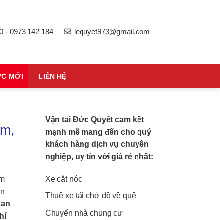
0 - 0973 142 184
lequyet973@gmail.com
ỨC MỚI
LIÊN HỆ
Vận tải Đức Quyết cam kết
ệm,
mạnh mẽ mang đến cho quý
khách hàng dịch vụ chuyên
nghiệp, uy tín với giá rẻ nhất:
Xe cắt nóc
ểm
ên
Thuê xe tải chở đồ về quê
 an
Chuyển nhà chung cư
hí