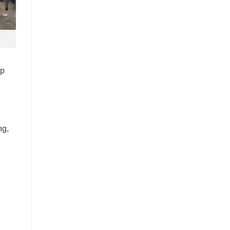
áp
ng,