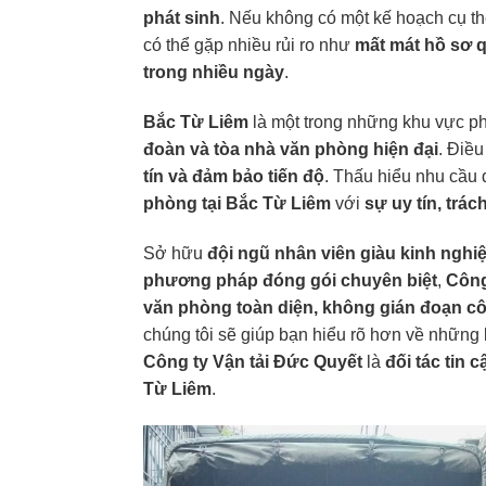
phát sinh
. Nếu không có một kế hoạch cụ th
có thể gặp nhiều rủi ro như
mất mát hồ sơ q
trong nhiều ngày
.
Bắc Từ Liêm
là một trong những khu vực ph
đoàn và tòa nhà văn phòng hiện đại
. Điề
tín và đảm bảo tiến độ
. Thấu hiểu nhu cầu 
phòng tại Bắc Từ Liêm
với
sự uy tín, trá
Sở hữu
đội ngũ nhân viên giàu kinh nghiệm
phương pháp đóng gói chuyên biệt
,
Công
văn phòng toàn diện, không gián đoạn côn
chúng tôi sẽ giúp bạn hiểu rõ hơn về những l
Công ty Vận tải Đức Quyết
là
đối tác tin c
Từ Liêm
.