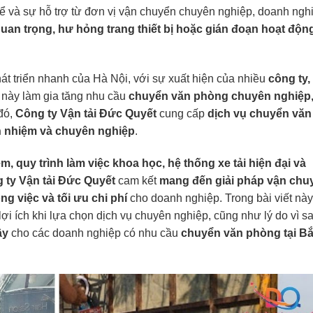
ể và sự hỗ trợ từ đơn vị vận chuyển chuyên nghiệp, doanh ngh
uan trọng, hư hỏng trang thiết bị hoặc gián đoạn hoạt độn
át triển nhanh của Hà Nội, với sự xuất hiện của nhiều
công ty,
u này làm gia tăng nhu cầu
chuyển văn phòng chuyên nghiệp,
đó,
Công ty Vận tải Đức Quyết
cung cấp
dịch vụ chuyển văn
ch nhiệm và chuyên nghiệp
.
, quy trình làm việc khoa học, hệ thống xe tải hiện đại và
 ty Vận tải Đức Quyết
cam kết
mang đến giải pháp vận chu
g việc và tối ưu chi phí
cho doanh nghiệp. Trong bài viết này
ợi ích khi lựa chọn dịch vụ chuyên nghiệp, cũng như lý do vì s
ậy
cho các doanh nghiệp có nhu cầu
chuyển văn phòng tại B