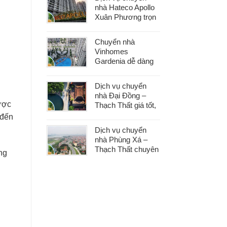
phát sinh
nhà Hateco Apollo
Xuân Phương trọn
gói – Tiết kiệm thời
gian, chi phí hợp lý
Chuyển nhà
Vinhomes
Gardenia dễ dàng
với dịch vụ trọn gói,
hỗ trợ 24/7, không
Dịch vụ chuyển
phát sinh chi phí
nhà Đại Đồng –
ược
Thạch Thất giá tốt,
nhanh gọn, phù
 đến
hợp mọi nhu cầu
Dịch vụ chuyển
chuyển nhà
nhà Phùng Xá –
Thạch Thất chuyên
ng
nghiệp, an toàn tài
sản, hỗ trợ 24/7