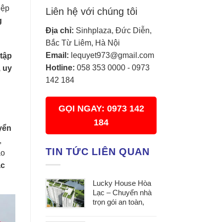
iệp
Liên hệ với chúng tôi
g
Địa chỉ:
Sinhplaza, Đức Diễn,
Bắc Từ Liêm, Hà Nội
Email:
lequyet973@gmail.com
 tập
Hotline:
058 353 0000
-
0973
 uy
142 184
GỌI NGAY: 0973 142
184
yển
,
TIN TỨC LIÊN QUAN
ao
ắc
Lucky House Hòa
Lạc – Chuyển nhà
trọn gói an toàn,
đúng hẹn, phục vụ
tận tâm