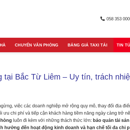
058 353 000
NHÀ
CHUYỂN VĂN PHÒNG
BẢNG GIÁ TAXI TẢI
TIN T
tại Bắc Từ Liêm – Uy tín, trách nhi
 ngừng, việc các doanh nghiệp mở rộng quy mô, thay đổi địa đi
ối ưu chi phí và tiếp cận khách hàng tiềm năng ngày càng trở n
phòng
luôn đi kèm với những thách thức lớn:
bảo quản tài sản
 hưởng đến hoạt động kinh doanh và hạn chế tối đa chi p