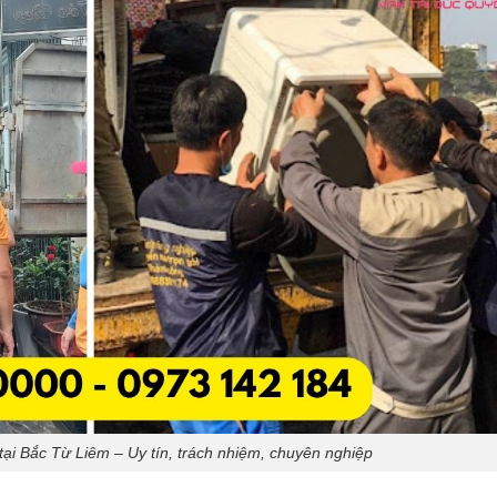
ại Bắc Từ Liêm – Uy tín, trách nhiệm, chuyên nghiệp