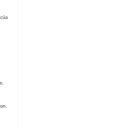
 của
n.
dọn.