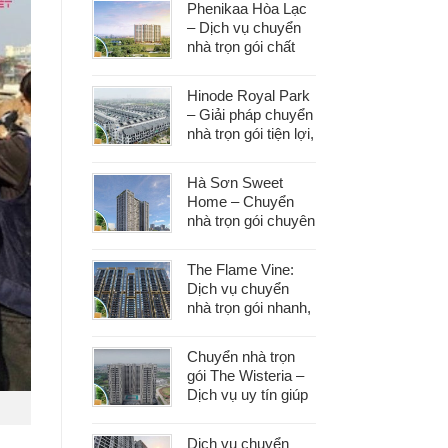
Phenikaa Hòa Lạc
– Dịch vụ chuyển
nhà trọn gói chất
lượng, giá tốt hàng
đầu
Hinode Royal Park
– Giải pháp chuyển
nhà trọn gói tiện lợi,
tiết kiệm thời gian
và công sức
Hà Sơn Sweet
Home – Chuyển
nhà trọn gói chuyên
nghiệp, bảo vệ tài
sản trong từng
The Flame Vine:
khâu
Dịch vụ chuyển
nhà trọn gói nhanh,
an toàn với chi phí
tiết kiệm
Chuyển nhà trọn
gói The Wisteria –
Dịch vụ uy tín giúp
bạn dọn nhà nhẹ
nhàng, không lo
Dịch vụ chuyển