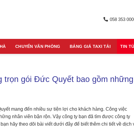
058 353 000
NHÀ
CHUYỂN VĂN PHÒNG
BẢNG GIÁ TAXI TẢI
TIN T
g trọn gói Đức Quyết bao gồm những
yết mang đến nhiều sự tiện lợi cho khách hàng. Công việc
những nhân viên bận rộn. Vậy công ty bạn đã tìm được công ty
c bạn hãy
theo dõi bài viết dưới đây để biết thêm chi tiết về dịch 