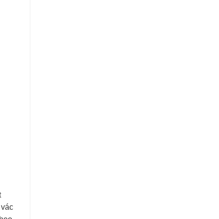
t
 vác