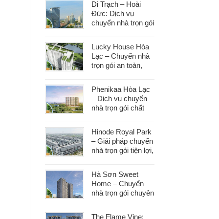
Di Trạch – Hoài
Đức: Dịch vụ
chuyển nhà trọn gói
uy tín, đáp ứng mọi
nhu cầu chuyển
Lucky House Hòa
dọn
Lạc – Chuyển nhà
trọn gói an toàn,
đúng hẹn, phục vụ
tận tâm
Phenikaa Hòa Lạc
– Dịch vụ chuyển
nhà trọn gói chất
lượng, giá tốt hàng
đầu
Hinode Royal Park
– Giải pháp chuyển
nhà trọn gói tiện lợi,
tiết kiệm thời gian
và công sức
Hà Sơn Sweet
Home – Chuyển
nhà trọn gói chuyên
nghiệp, bảo vệ tài
sản trong từng
The Flame Vine: