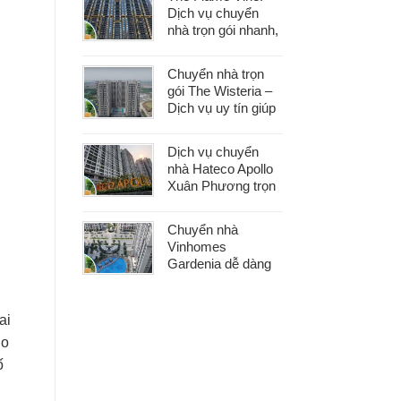
khâu
Dịch vụ chuyển
nhà trọn gói nhanh,
an toàn với chi phí
tiết kiệm
Chuyển nhà trọn
gói The Wisteria –
Dịch vụ uy tín giúp
bạn dọn nhà nhẹ
nhàng, không lo
Dịch vụ chuyển
phát sinh
nhà Hateco Apollo
Xuân Phương trọn
gói – Tiết kiệm thời
gian, chi phí hợp lý
Chuyển nhà
Vinhomes
Gardenia dễ dàng
với dịch vụ trọn gói,
hỗ trợ 24/7, không
phát sinh chi phí
ai
ho
ố