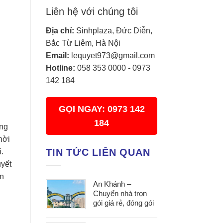
Liên hệ với chúng tôi
Địa chỉ:
Sinhplaza, Đức Diễn,
Bắc Từ Liêm, Hà Nội
Email:
lequyet973@gmail.com
Hotline:
058 353 0000
-
0973
142 184
GỌI NGAY: 0973 142
184
àng
hời
TIN TỨC LIÊN QUAN
.
uyết
án
An Khánh –
Chuyển nhà trọn
gói giá rẻ, đóng gói
cẩn thận, vận
chuyển an toàn