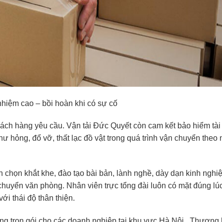
nhiệm cao – bồi hoàn khi có sự cố
hách hàng yêu cầu. Vận tải Đức Quyết còn cam kết bảo hiểm tài
ư hỏng, đổ vỡ, thất lạc đồ vật trong quá trình vận chuyển theo
 chọn khắt khe, đào tạo bài bản, lành nghề, dày dạn kinh nghi
chuyển văn phòng. Nhân viên trực tổng đài luôn có mặt đúng lúc
ới thái độ thân thiện.
 trọn gói cho các doanh nghiệp tại khu vực Hà Nội.. Thương 