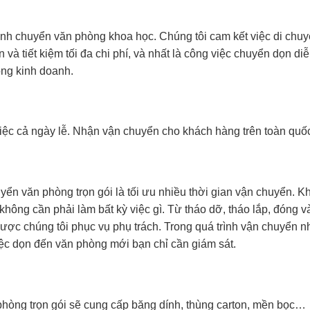
rình chuyển văn phòng khoa học. Chúng tôi cam kết việc di chu
 tiết kiệm tối đa chi phí, và nhất là công việc chuyển dọn diễ
ng kinh doanh.
 việc cả ngày lễ. Nhận vận chuyển cho khách hàng trên toàn quố
yển văn phòng trọn gói là tối ưu nhiều thời gian vận chuyển. K
không cần phải làm bất kỳ việc gì. Từ tháo dỡ, tháo lắp, đóng v
được chúng tôi phục vụ phụ trách. Trong quá trình vận chuyển 
iệc dọn đến văn phòng mới bạn chỉ cần giám sát.
hòng trọn gói sẽ cung cấp băng dính, thùng carton, mền bọc…