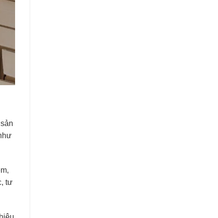
 sản
 như
ệm,
, tư
hiệu