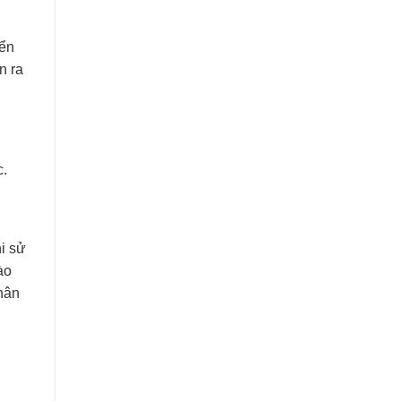
yển
n ra
c.
hi sử
ào
nhân