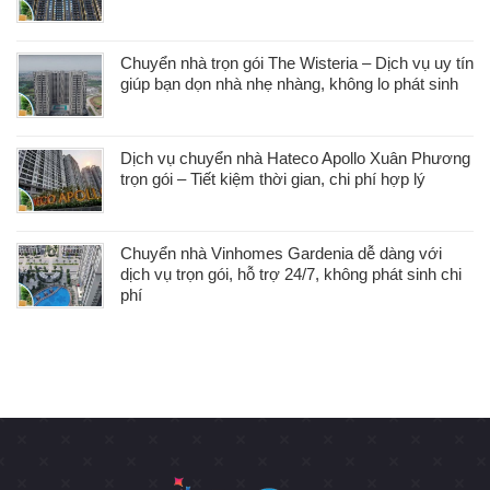
Chuyển nhà trọn gói The Wisteria – Dịch vụ uy tín
giúp bạn dọn nhà nhẹ nhàng, không lo phát sinh
Dịch vụ chuyển nhà Hateco Apollo Xuân Phương
trọn gói – Tiết kiệm thời gian, chi phí hợp lý
Chuyển nhà Vinhomes Gardenia dễ dàng với
dịch vụ trọn gói, hỗ trợ 24/7, không phát sinh chi
phí