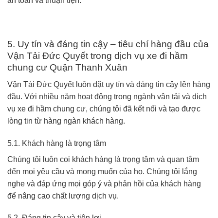
an toàn và thuận tiện.
5. Uy tín và đáng tin cậy – tiêu chí hàng đầu của
Vận Tải Đức Quyết trong dịch vụ xe đi hầm
chung cư Quận Thanh Xuân
Vận Tải Đức Quyết luôn đặt uy tín và đáng tin cậy lên hàng
đầu. Với nhiều năm hoạt động trong ngành vận tải và dịch
vụ xe đi hầm chung cư, chúng tôi đã kết nối và tạo được
lòng tin từ hàng ngàn khách hàng.
5.1. Khách hàng là trọng tâm
Chúng tôi luôn coi khách hàng là trọng tâm và quan tâm
đến mọi yêu cầu và mong muốn của họ. Chúng tôi lắng
nghe và đáp ứng mọi góp ý và phản hồi của khách hàng
để nâng cao chất lượng dịch vụ.
5.2. Đáng tin cậy và tiện lợi