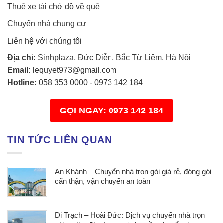
Thuê xe tải chở đồ về quê
Chuyển nhà chung cư
Liên hệ với chúng tôi
Địa chỉ:
Sinhplaza, Đức Diễn, Bắc Từ Liêm, Hà Nội
Email:
lequyet973@gmail.com
Hotline:
058 353 0000
-
0973 142 184
GỌI NGAY: 0973 142 184
TIN TỨC LIÊN QUAN
An Khánh – Chuyển nhà trọn gói giá rẻ, đóng gói
cẩn thận, vận chuyển an toàn
Di Trạch – Hoài Đức: Dịch vụ chuyển nhà trọn