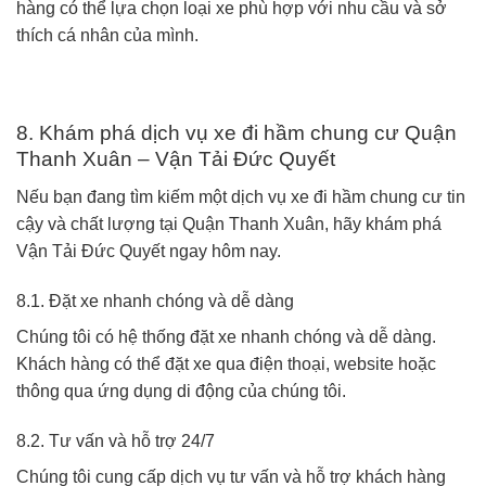
hàng có thể lựa chọn loại xe phù hợp với nhu cầu và sở
thích cá nhân của mình.
8. Khám phá dịch vụ xe đi hầm chung cư Quận
Thanh Xuân – Vận Tải Đức Quyết
Nếu bạn đang tìm kiếm một dịch vụ xe đi hầm chung cư tin
cậy và chất lượng tại Quận Thanh Xuân, hãy khám phá
Vận Tải Đức Quyết ngay hôm nay.
8.1. Đặt xe nhanh chóng và dễ dàng
Chúng tôi có hệ thống đặt xe nhanh chóng và dễ dàng.
Khách hàng có thể đặt xe qua điện thoại, website hoặc
thông qua ứng dụng di động của chúng tôi.
8.2. Tư vấn và hỗ trợ 24/7
Chúng tôi cung cấp dịch vụ tư vấn và hỗ trợ khách hàng