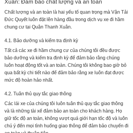
Xuân: Đảm bảo chất lượng và an toàn
Chất lượng và an toàn là hai yếu tố quan trọng mà Vận Tải
Đức Quyết luôn đặt lên hàng đầu trong dịch vụ xe đi hầm
chung cư tại Quận Thanh Xuân.
4.1. Bảo dưỡng và kiểm tra định kỳ
Tất cả các xe đi hầm chung cư của chúng tôi đều được
bảo dưỡng và kiểm tra định kỳ để đảm bảo rằng chúng
luôn hoạt động tốt và an toàn. Chúng tôi không bao giờ bỏ
qua bất kỳ chi tiết nào để đảm bảo rằng xe luôn đạt được
mức độ hoàn hảo nhất.
4.2. Tuân thủ quy tắc giao thông
Các lái xe của chúng tôi luôn tuân thủ quy tắc giao thông
và là những tài xế đảm bảo an toàn cho khách hàng. Họ
giữ tốc độ an toàn, không vượt quá giới hạn tốc độ và luôn
chú ý đến mọi tình huống giao thông để đảm bảo chuyến đi