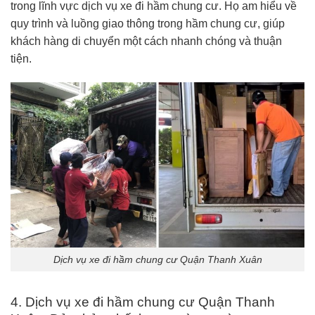
trong lĩnh vực dịch vụ xe đi hầm chung cư. Họ am hiểu về
quy trình và luồng giao thông trong hầm chung cư, giúp
khách hàng di chuyển một cách nhanh chóng và thuận
tiện.
Dịch vụ xe đi hầm chung cư Quận Thanh Xuân
4. Dịch vụ xe đi hầm chung cư Quận Thanh