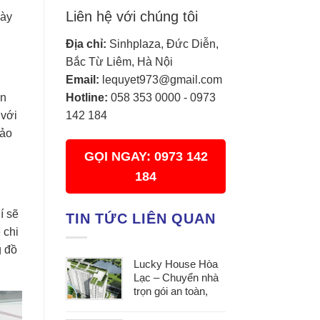
Liên hệ với chúng tôi
này
Địa chỉ:
Sinhplaza, Đức Diễn,
Bắc Từ Liêm, Hà Nội
Email:
lequyet973@gmail.com
ân
Hotline:
058 353 0000
-
0973
 với
142 184
hảo
GỌI NGAY: 0973 142
184
í sẽ
TIN TỨC LIÊN QUAN
 chi
g đồ
Lucky House Hòa
Lạc – Chuyển nhà
trọn gói an toàn,
đúng hẹn, phục vụ
tận tâm