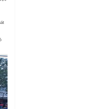
sát
ó