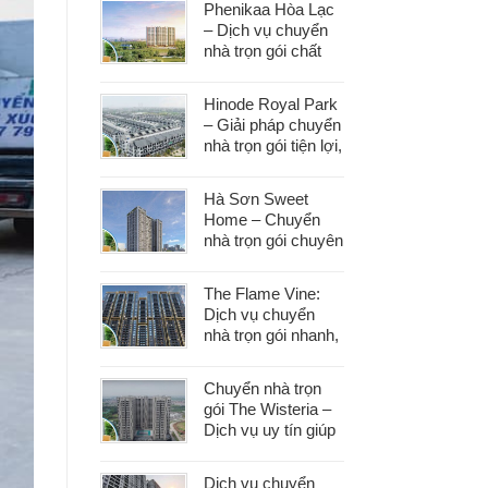
Phenikaa Hòa Lạc
– Dịch vụ chuyển
nhà trọn gói chất
lượng, giá tốt hàng
đầu
Hinode Royal Park
– Giải pháp chuyển
nhà trọn gói tiện lợi,
tiết kiệm thời gian
và công sức
Hà Sơn Sweet
Home – Chuyển
nhà trọn gói chuyên
nghiệp, bảo vệ tài
sản trong từng
The Flame Vine:
khâu
Dịch vụ chuyển
nhà trọn gói nhanh,
an toàn với chi phí
tiết kiệm
Chuyển nhà trọn
gói The Wisteria –
Dịch vụ uy tín giúp
bạn dọn nhà nhẹ
nhàng, không lo
Dịch vụ chuyển