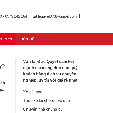
0 - 0973 142 184
lequyet973@gmail.com
ỨC MỚI
LIÊN HỆ
Vận tải Đức Quyết cam kết
o?
mạnh mẽ mang đến cho quý
khách hàng dịch vụ chuyên
nghiệp, uy tín với giá rẻ nhất:
ịch
giá
Xe cắt nóc
Thuê xe tải chở đồ về quê
Chuyển nhà chung cư