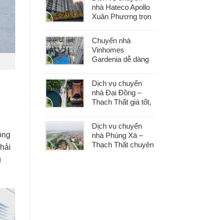
phát sinh
nhà Hateco Apollo
Xuân Phương trọn
gói – Tiết kiệm thời
gian, chi phí hợp lý
Chuyển nhà
Vinhomes
Gardenia dễ dàng
với dịch vụ trọn gói,
hỗ trợ 24/7, không
Dịch vụ chuyển
phát sinh chi phí
nhà Đại Đồng –
Thạch Thất giá tốt,
nhanh gọn, phù
hợp mọi nhu cầu
Dịch vụ chuyển
chuyển nhà
ông
nhà Phùng Xá –
Thạch Thất chuyên
phải
nghiệp, an toàn tài
g
sản, hỗ trợ 24/7