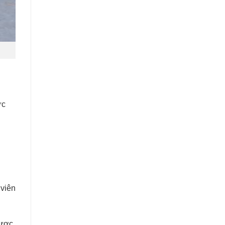
ức
 viên
được