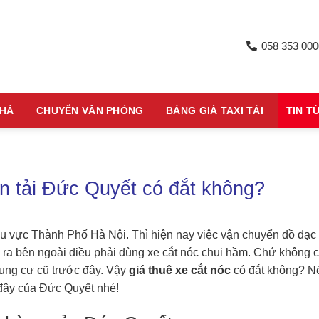
058 353 000
NHÀ
CHUYỂN VĂN PHÒNG
BẢNG GIÁ TAXI TẢI
TIN T
ận tải Đức Quyết có đắt không?
khu vực Thành Phố Hà Nội. Thì hiện nay việc vận chuyển đồ đạc
 ra bên ngoài điều phải dùng xe cắt nóc chui hầm. Chứ không 
ng cư cũ trước đây. Vậy
giá thuê xe cắt nóc
có đắt không? N
i đây của Đức Quyết nhé!