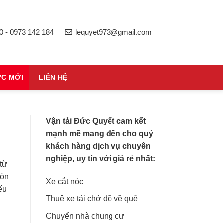
0 - 0973 142 184
lequyet973@gmail.com
ỨC MỚI
LIÊN HỆ
Vận tải Đức Quyết cam kết
mạnh mẽ mang đến cho quý
khách hàng dịch vụ chuyên
nghiệp, uy tín với giá rẻ nhất:
 từ
còn
Xe cắt nóc
ếu
Thuê xe tải chở đồ về quê
Chuyển nhà chung cư