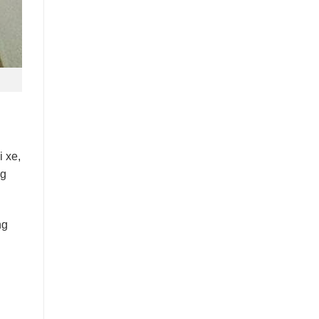
i xe,
ng
ng