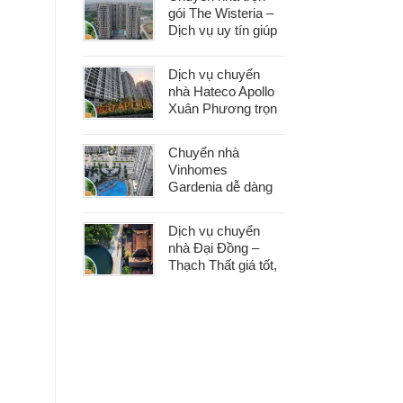
gói The Wisteria –
Dịch vụ uy tín giúp
bạn dọn nhà nhẹ
nhàng, không lo
Dịch vụ chuyển
phát sinh
nhà Hateco Apollo
Xuân Phương trọn
gói – Tiết kiệm thời
gian, chi phí hợp lý
Chuyển nhà
Vinhomes
Gardenia dễ dàng
với dịch vụ trọn gói,
hỗ trợ 24/7, không
Dịch vụ chuyển
phát sinh chi phí
nhà Đại Đồng –
Thạch Thất giá tốt,
nhanh gọn, phù
hợp mọi nhu cầu
chuyển nhà