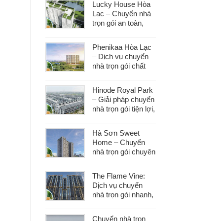
Lucky House Hòa
dọn
Lạc – Chuyển nhà
trọn gói an toàn,
đúng hẹn, phục vụ
tận tâm
Phenikaa Hòa Lạc
– Dịch vụ chuyển
nhà trọn gói chất
lượng, giá tốt hàng
đầu
Hinode Royal Park
– Giải pháp chuyển
nhà trọn gói tiện lợi,
tiết kiệm thời gian
và công sức
Hà Sơn Sweet
Home – Chuyển
nhà trọn gói chuyên
nghiệp, bảo vệ tài
sản trong từng
The Flame Vine:
khâu
Dịch vụ chuyển
nhà trọn gói nhanh,
an toàn với chi phí
tiết kiệm
Chuyển nhà trọn