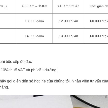
đầu)
> 3,5Km – 15Km
>15Km trở lên
Thời gian c
13.000 đ/km
12.000 đ/km
60.000 đ/gi
14.000 đ/km
13.000 đ/km
60.000 đ/gi
phí bốc xếp đồ đạc
ồm 10% thuế VAT và phí cầu đường.
 hãy gọi điện đến số hotline của chúng tôi. Nhân viên tư vấn củ
hàng.