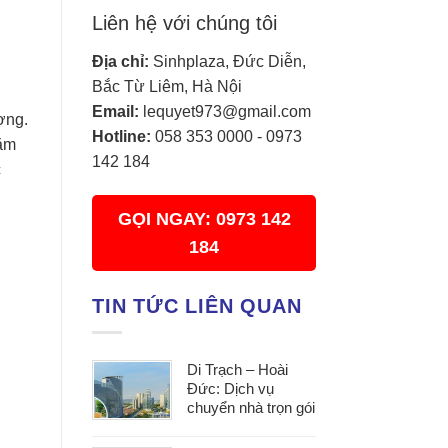
Liên hệ với chúng tôi
Địa chỉ:
Sinhplaza, Đức Diễn,
Bắc Từ Liêm, Hà Nội
Email:
lequyet973@gmail.com
ợng.
Hotline:
058 353 0000
-
0973
hằm
142 184
c
GỌI NGAY: 0973 142
184
TIN TỨC LIÊN QUAN
Di Trạch – Hoài
Đức: Dịch vụ
chuyển nhà trọn gói
uy tín, đáp ứng mọi
nhu cầu chuyển