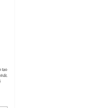
m tạo
nhất.
ể