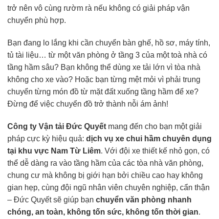
trở nên vô cùng rườm rà nếu không có giải pháp vận
chuyển phù hợp.
Bạn đang lo lắng khi cần chuyển bàn ghế, hồ sơ, máy tính,
tủ tài liệu… từ một văn phòng ở tầng 3 của một toà nhà có
tầng hầm sâu? Bạn không thể dùng xe tải lớn vì tòa nhà
không cho xe vào? Hoặc bạn từng mệt mỏi vì phải trung
chuyển từng món đồ từ mặt đất xuống tầng hầm để xe?
Đừng để việc chuyển đồ trở thành nỗi ám ảnh!
Công ty Vận tải Đức Quyết
mang đến cho bạn một giải
pháp cực kỳ hiệu quả:
dịch vụ
xe chui hầm
chuyên dụng
tại khu vực Nam Từ Liêm
. Với đội xe thiết kế nhỏ gọn, có
thể dễ dàng ra vào tầng hầm của các tòa nhà văn phòng,
chung cư mà không bị giới hạn bởi chiều cao hay không
gian hẹp, cùng đội ngũ nhân viên chuyên nghiệp, cẩn thận
– Đức Quyết sẽ giúp bạn
chuyển văn phòng nhanh
chóng, an toàn, không tốn sức, không tốn thời gian
.