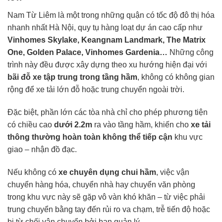
Nam Từ Liêm là một trong những quận có tốc độ đô thị hóa
nhanh nhất Hà Nội, quy tụ hàng loạt dự án cao cấp như
Vinhomes Skylake, Keangnam Landmark, The Matrix
One, Golden Palace, Vinhomes Gardenia…
Những công
trình này đều được xây dựng theo xu hướng hiện đại với
bãi đỗ xe tập trung trong tầng hầm
, không có không gian
rộng để xe tải lớn đỗ hoặc trung chuyển ngoài trời.
Đặc biệt, phần lớn các tòa nhà chỉ cho phép phương tiện
có chiều cao
dưới 2.2m
ra vào tầng hầm, khiến cho
xe tải
thông thường hoàn toàn không thể tiếp cận
khu vực
giao – nhận đồ đạc.
Nếu không có
xe chuyên dụng chui hầm
, việc vận
chuyển hàng hóa, chuyển nhà hay chuyển văn phòng
trong khu vực này sẽ gặp vô vàn khó khăn – từ việc phải
trung chuyển bằng tay đến rủi ro va chạm, trễ tiến độ hoặc
bị từ chối vận chuyển bởi ban quản lý.