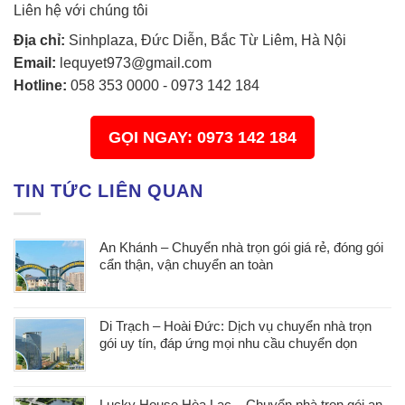
Liên hệ với chúng tôi
Địa chỉ:
Sinhplaza, Đức Diễn, Bắc Từ Liêm, Hà Nội
Email:
lequyet973@gmail.com
Hotline:
058 353 0000
-
0973 142 184
GỌI NGAY: 0973 142 184
TIN TỨC LIÊN QUAN
An Khánh – Chuyển nhà trọn gói giá rẻ, đóng gói
cẩn thận, vận chuyển an toàn
Di Trạch – Hoài Đức: Dịch vụ chuyển nhà trọn
gói uy tín, đáp ứng mọi nhu cầu chuyển dọn
Lucky House Hòa Lạc – Chuyển nhà trọn gói an