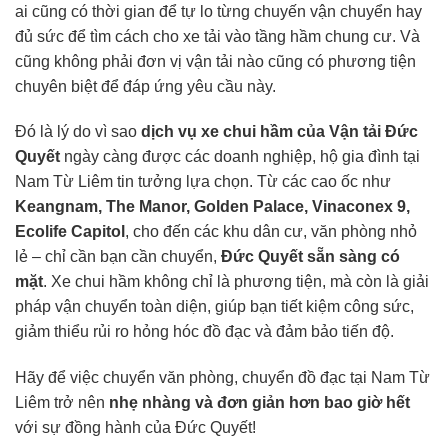
ai cũng có thời gian để tự lo từng chuyến vận chuyển hay
đủ sức để tìm cách cho xe tải vào tầng hầm chung cư. Và
cũng không phải đơn vị vận tải nào cũng có phương tiện
chuyên biệt để đáp ứng yêu cầu này.
Đó là lý do vì sao
dịch vụ xe chui hầm của Vận tải Đức
Quyết
ngày càng được các doanh nghiệp, hộ gia đình tại
Nam Từ Liêm tin tưởng lựa chọn. Từ các cao ốc như
Keangnam, The Manor, Golden Palace, Vinaconex 9,
Ecolife Capitol
, cho đến các khu dân cư, văn phòng nhỏ
lẻ – chỉ cần bạn cần chuyển,
Đức Quyết sẵn sàng có
mặt
. Xe chui hầm không chỉ là phương tiện, mà còn là giải
pháp vận chuyển toàn diện, giúp bạn tiết kiệm công sức,
giảm thiểu rủi ro hỏng hóc đồ đạc và đảm bảo tiến độ.
Hãy để việc chuyển văn phòng, chuyển đồ đạc tại Nam Từ
Liêm trở nên
nhẹ nhàng và đơn giản hơn bao giờ hết
với sự đồng hành của Đức Quyết!