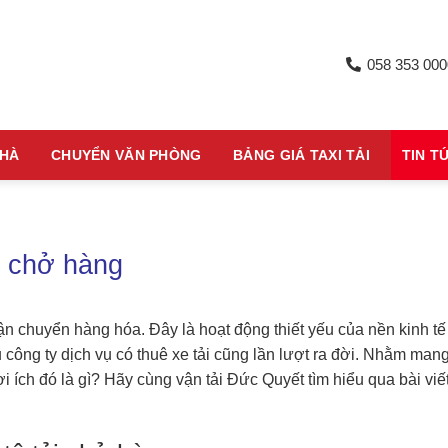
058 353 000
NHÀ
CHUYỂN VĂN PHÒNG
BẢNG GIÁ TAXI TẢI
TIN T
ải chở hàng
vận chuyển hàng hóa. Đây là hoạt động thiết yếu của nền kinh tế
 công ty dịch vụ có thuê xe tải cũng lần lượt ra đời. Nhằm man
 ích đó là gì? Hãy cùng vận tải Đức Quyết tìm hiểu qua bài viế