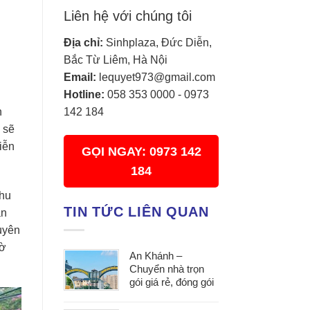
Liên hệ với chúng tôi
Địa chỉ:
Sinhplaza, Đức Diễn,
Bắc Từ Liêm, Hà Nội
Email:
lequyet973@gmail.com
h
Hotline:
058 353 0000
-
0973
h
142 184
 sẽ
iễn
GỌI NGAY: 0973 142
184
thu
TIN TỨC LIÊN QUAN
ận
uyên
hờ
An Khánh –
Chuyển nhà trọn
gói giá rẻ, đóng gói
cẩn thận, vận
chuyển an toàn