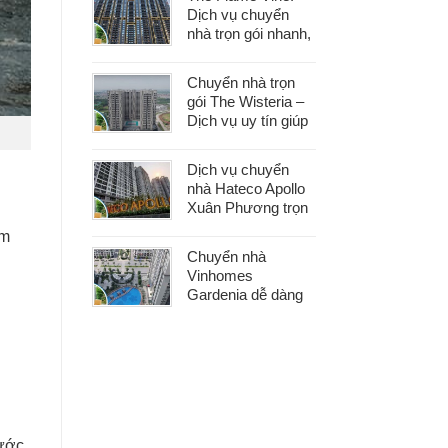
khâu
Dịch vụ chuyển
nhà trọn gói nhanh,
an toàn với chi phí
tiết kiệm
Chuyển nhà trọn
gói The Wisteria –
Dịch vụ uy tín giúp
bạn dọn nhà nhẹ
nhàng, không lo
Dịch vụ chuyển
phát sinh
nhà Hateco Apollo
Xuân Phương trọn
gói – Tiết kiệm thời
ậm
gian, chi phí hợp lý
Chuyển nhà
Vinhomes
Gardenia dễ dàng
với dịch vụ trọn gói,
hỗ trợ 24/7, không
phát sinh chi phí
ước,