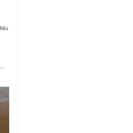
điều
….