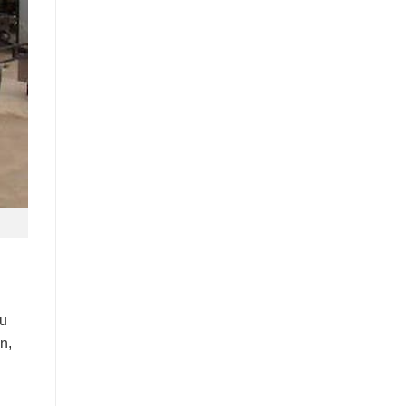
ữu
n,