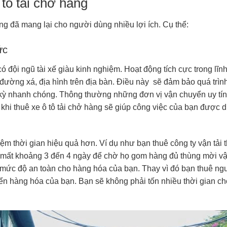
 tô tải chở hàng
àng đã mang lại cho người dùng nhiều lợi ích. Cụ thể:
ức
ó đội ngũ tài xế giàu kinh nghiệm. Hoạt động tích cực trong lĩn
ường xá, địa hình trên địa bàn. Điều này sẽ đảm bảo quá trìn
 kỳ nhanh chóng. Thông thường những đơn vị vận chuyển uy tín
y khi thuê xe ô tô tải chở hàng sẽ giúp công việc của bạn được d
kiệm thời gian hiệu quả hơn. Ví dụ như bạn thuê công ty vận tải 
 mất khoảng 3 đến 4 ngày để chờ họ gom hàng đủ thùng mời v
ức độ an toàn cho hàng hóa của bạn. Thay vì đó bạn thuê ng
yển hàng hóa của bạn. Bạn sẽ không phải tốn nhiều thời gian c