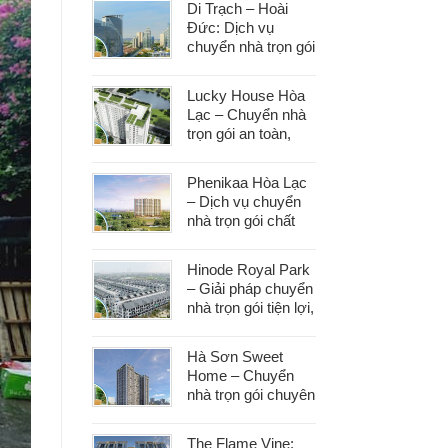
Di Trạch – Hoài
Đức: Dịch vụ
chuyển nhà trọn gói
uy tín, đáp ứng mọi
nhu cầu chuyển
Lucky House Hòa
dọn
Lạc – Chuyển nhà
trọn gói an toàn,
đúng hẹn, phục vụ
tận tâm
Phenikaa Hòa Lạc
– Dịch vụ chuyển
nhà trọn gói chất
lượng, giá tốt hàng
đầu
Hinode Royal Park
– Giải pháp chuyển
nhà trọn gói tiện lợi,
tiết kiệm thời gian
và công sức
Hà Sơn Sweet
Home – Chuyển
nhà trọn gói chuyên
nghiệp, bảo vệ tài
sản trong từng
The Flame Vine: