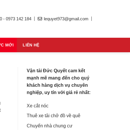
0 - 0973 142 184
lequyet973@gmail.com
ỨC MỚI
LIÊN HỆ
Vận tải Đức Quyết cam kết
mạnh mẽ mang đến cho quý
khách hàng dịch vụ chuyên
nghiệp, uy tín với giá rẻ nhất:
g
Xe cắt nóc
t
Thuê xe tải chở đồ về quê
Chuyển nhà chung cư