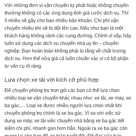
Với những đơn vị vận chuyển tự phát hoặc không chuyên
thường không có các ứng dụng tính giá cước dịch vụ. Thì
ít nhiều sẽ gây cho bạn nhiều băn khoăn. Chi phí vận
chuyển nhiều khi sẽ bị dội lên cao. Nếu như bạn là một
khách hàng không rành các cung đường. Chính vì vậy, hãy
luôn sử dụng các dịch vụ chuyển nhà uy tín – chuyên
nghiệp. Bạn hoàn toàn không phải lo lắng về chất lượng
dịch vụ. Hơn thế nữa giá cả luôn chuẩn xác vì có bộ phận
tư vấn cụ rõ ràng.
Lựa chọn xe tải với kích cỡ phù hợp
Để chuyển phòng trọ trọn gói các bạn có thể lựa chọn
nhiều loại xe vận chuyển khác nhau như: xe tải, xe máy, xe
ba gác,… Loại xe được nhiều người lựa chọn nhất khi
chuyển phòng trọ chính là xe ba gác. Vì so với việc sử
dụng xe máy, xe tải việc chuyển nhà bằng xe ba gác tiết
kiệm chi phí, nhanh gọn hơn hẳn. Ngoài ra xe ba gác còn
mang lại cho bạn độ an toàn tuyệt đối. Đồ đạc của bạn