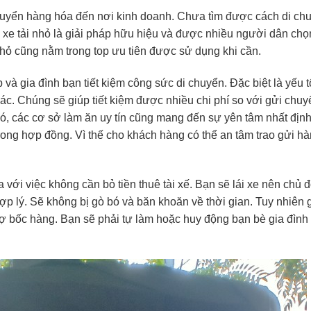
yển hàng hóa đến nơi kinh doanh. Chưa tìm được cách di ch
uê xe tải nhỏ là giải pháp hữu hiệu và được nhiều người dân chọ
 nhỏ cũng nằm trong top ưu tiên được sử dụng khi cần.
 và gia đình bạn tiết kiệm công sức di chuyển. Đặc biệt là yếu t
khác. Chúng sẽ giúp tiết kiệm được nhiều chi phí so với gửi chuy
ó, các cơ sở làm ăn uy tín cũng mang đến sự yên tâm nhất định
rong hợp đồng. Vì thế cho khách hàng có thể an tâm trao gửi h
với việc không cần bỏ tiền thuê tài xế. Bạn sẽ lái xe nên chủ 
 hợp lý. Sẽ không bị gò bó và băn khoăn về thời gian. Tuy nhiên 
trợ bốc hàng. Bạn sẽ phải tự làm hoặc huy động bạn bè gia đình