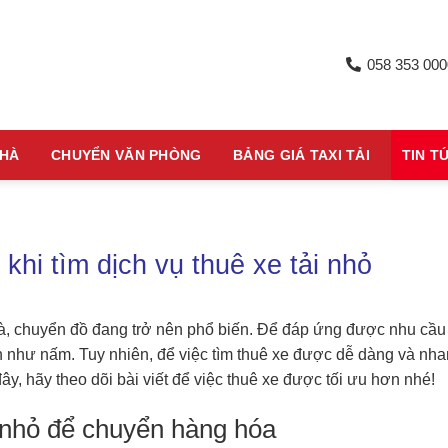
058 353 000
NHÀ
CHUYỂN VĂN PHÒNG
BẢNG GIÁ TAXI TẢI
TIN T
khi tìm dịch vụ thuê xe tải nhỏ
, chuyển đồ đang trở nên phổ biến. Để đáp ứng được nhu cầu
 như nấm. Tuy nhiên, để việc tìm thuê xe được dễ dàng và nh
y, hãy theo dõi bài viết để việc thuê xe được tối ưu hơn nhé!
 nhỏ để chuyển hàng hóa