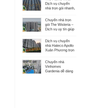
khâu
Dịch vụ chuyển
nhà trọn gói nhanh,
an toàn với chi phí
tiết kiệm
Chuyển nhà trọn
gói The Wisteria –
Dịch vụ uy tín giúp
bạn dọn nhà nhẹ
nhàng, không lo
Dịch vụ chuyển
phát sinh
nhà Hateco Apollo
Xuân Phương trọn
gói – Tiết kiệm thời
gian, chi phí hợp lý
Chuyển nhà
Vinhomes
Gardenia dễ dàng
với dịch vụ trọn gói,
hỗ trợ 24/7, không
phát sinh chi phí