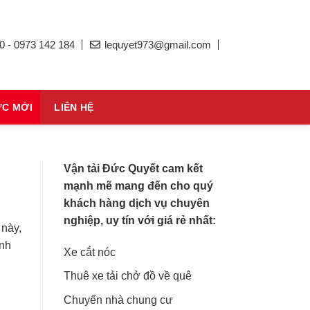
0 - 0973 142 184
lequyet973@gmail.com
ỨC MỚI
LIÊN HỆ
Vận tải Đức Quyết cam kết
mạnh mẽ mang đến cho quý
khách hàng dịch vụ chuyên
nghiệp, uy tín với giá rẻ nhất:
 này,
anh
Xe cắt nóc
Thuê xe tải chở đồ về quê
Chuyển nhà chung cư