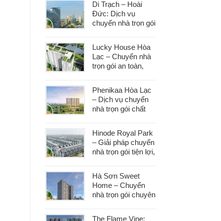
Di Trạch – Hoài
Đức: Dịch vụ
chuyển nhà trọn gói
uy tín, đáp ứng mọi
nhu cầu chuyển
Lucky House Hòa
dọn
Lạc – Chuyển nhà
trọn gói an toàn,
đúng hẹn, phục vụ
tận tâm
Phenikaa Hòa Lạc
– Dịch vụ chuyển
nhà trọn gói chất
lượng, giá tốt hàng
đầu
Hinode Royal Park
– Giải pháp chuyển
nhà trọn gói tiện lợi,
tiết kiệm thời gian
và công sức
Hà Sơn Sweet
Home – Chuyển
nhà trọn gói chuyên
nghiệp, bảo vệ tài
sản trong từng
The Flame Vine: