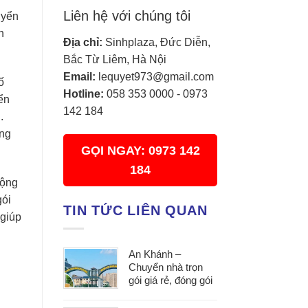
Liên hệ với chúng tôi
uyển
n
Địa chỉ:
Sinhplaza, Đức Diễn,
Bắc Từ Liêm, Hà Nội
Email:
lequyet973@gmail.com
ố
Hotline:
058 353 0000
-
0973
ển
142 184
.
àng
GỌI NGAY: 0973 142
184
động
gói
TIN TỨC LIÊN QUAN
 giúp
An Khánh –
Chuyển nhà trọn
gói giá rẻ, đóng gói
cẩn thận, vận
chuyển an toàn