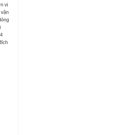
n vị
, vận
 dòng
i
,4
đích