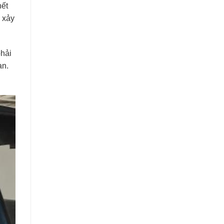
hết
 xảy
phải
ạn.