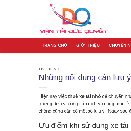
Skip
to
content
TRANG CHỦ
GIỚI THIỆU
CHUYỂN 
TIN TỨC MỚI
Những nội dung cần lưu ý 
Hiện nay việc
thuê xe tải nhỏ
để chuyển nhà
những đơn vị cung cấp dịch vụ cũng mọc lên
chóng cũng cần có một số lưu ý. Ngay sau đâ
Ưu điểm khi sử dụng xe tải