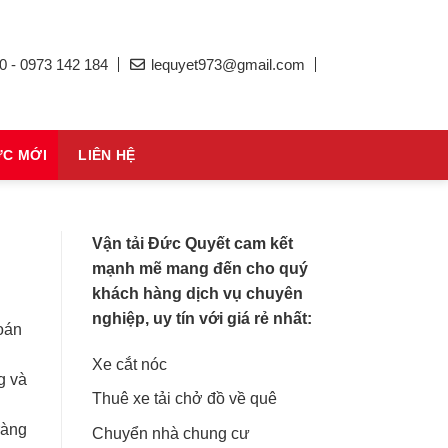
0 - 0973 142 184
lequyet973@gmail.com
ỨC MỚI
LIÊN HỆ
Vận tải Đức Quyết cam kết
mạnh mẽ mang đến cho quý
khách hàng dịch vụ chuyên
nghiệp, uy tín với giá rẻ nhất:
oán
Xe cắt nóc
g và
Thuê xe tải chở đồ về quê
ràng
Chuyển nhà chung cư