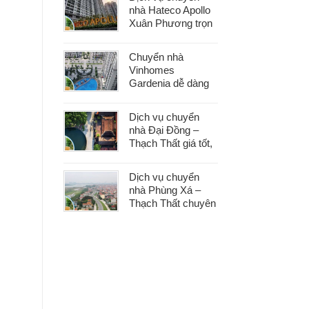
phát sinh
nhà Hateco Apollo
Xuân Phương trọn
gói – Tiết kiệm thời
gian, chi phí hợp lý
Chuyển nhà
Vinhomes
Gardenia dễ dàng
với dịch vụ trọn gói,
hỗ trợ 24/7, không
Dịch vụ chuyển
phát sinh chi phí
nhà Đại Đồng –
Thạch Thất giá tốt,
nhanh gọn, phù
hợp mọi nhu cầu
Dịch vụ chuyển
chuyển nhà
nhà Phùng Xá –
Thạch Thất chuyên
nghiệp, an toàn tài
sản, hỗ trợ 24/7