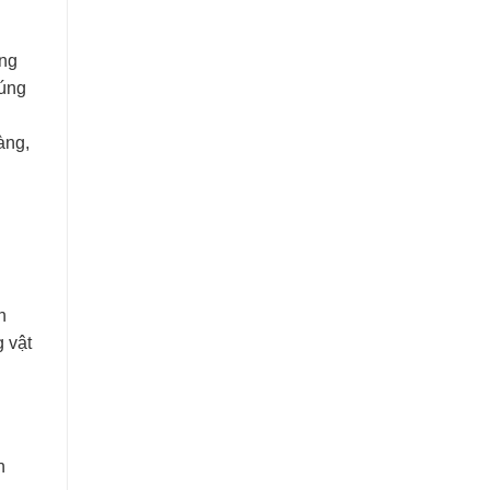
ng
húng
àng,
n
g vật
n