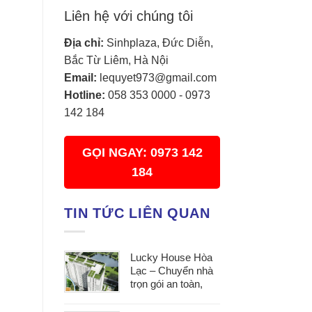
Liên hệ với chúng tôi
Địa chỉ:
Sinhplaza, Đức Diễn,
Bắc Từ Liêm, Hà Nội
Email:
lequyet973@gmail.com
Hotline:
058 353 0000
-
0973
142 184
GỌI NGAY: 0973 142
184
TIN TỨC LIÊN QUAN
Lucky House Hòa
Lạc – Chuyển nhà
trọn gói an toàn,
đúng hẹn, phục vụ
tận tâm