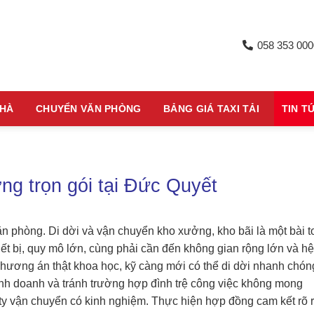
058 353 000
NHÀ
CHUYỂN VĂN PHÒNG
BẢNG GIÁ TAXI TẢI
TIN T
ng trọn gói tại Đức Quyết
 phòng. Di dời và vận chuyển kho xưởng, kho bãi là một bài t
t bị, quy mô lớn, cùng phải cần đến không gian rộng lớn và hệ
phương án thật khoa học, kỹ càng mới có thể di dời nhanh chón
nh doanh và tránh trường hợp đình trệ công việc không mong
y vận chuyển có kinh nghiệm. Thực hiện hợp đồng cam kết rõ 