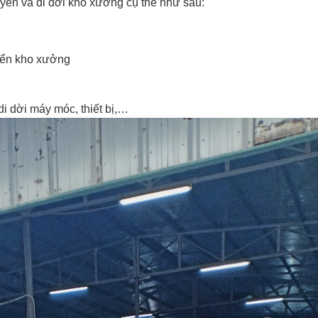
uyển và di dời kho xưởng cụ thể như sau:
yển kho xưởng
di dời máy móc, thiết bị,…