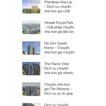
Phenikaa Hòa Lạc
– Dịch vụ chuyển
nhà trọn gói chất
lượng, giá tốt hàng
đầu
Hinode Royal Park
– Giải pháp chuyển
nhà trọn gói tiện lợi,
tiết kiệm thời gian
và công sức
Hà Sơn Sweet
Home – Chuyển
nhà trọn gói chuyên
nghiệp, bảo vệ tài
sản trong từng
The Flame Vine:
khâu
Dịch vụ chuyển
nhà trọn gói nhanh,
an toàn với chi phí
tiết kiệm
Chuyển nhà trọn
gói The Wisteria –
Dịch vụ uy tín giúp
bạn dọn nhà nhẹ
nhàng, không lo
Dịch vụ chuyển