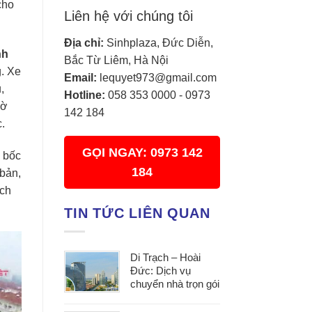
cho
Liên hệ với chúng tôi
Địa chỉ:
Sinhplaza, Đức Diễn,
nh
Bắc Từ Liêm, Hà Nội
g. Xe
Email:
lequyet973@gmail.com
,
Hotline:
058 353 0000
-
0973
hờ
142 184
.
GỌI NGAY: 0973 142
n bốc
184
 bản,
ách
TIN TỨC LIÊN QUAN
Di Trạch – Hoài
Đức: Dịch vụ
chuyển nhà trọn gói
uy tín, đáp ứng mọi
nhu cầu chuyển