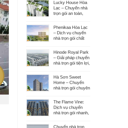
Lucky House Hòa
dọn
Lạc – Chuyển nhà
trọn gói an toàn,
đúng hẹn, phục vụ
tận tâm
Phenikaa Hòa Lạc
– Dịch vụ chuyển
nhà trọn gói chất
lượng, giá tốt hàng
đầu
Hinode Royal Park
– Giải pháp chuyển
nhà trọn gói tiện lợi,
tiết kiệm thời gian
và công sức
Hà Sơn Sweet
Home – Chuyển
nhà trọn gói chuyên
nghiệp, bảo vệ tài
sản trong từng
The Flame Vine:
khâu
Dịch vụ chuyển
nhà trọn gói nhanh,
an toàn với chi phí
tiết kiệm
Chuyển nhà trọn