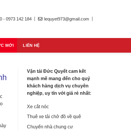
0 - 0973 142 184
lequyet973@gmail.com
ỨC MỚI
LIÊN HỆ
Vận tải Đức Quyết cam kết
nh
mạnh mẽ mang đến cho quý
khách hàng dịch vụ chuyên
nghiệp, uy tín với giá rẻ nhất:
ác
éo
Xe cắt nóc
Thuê xe tải chở đồ về quê
này
Chuyển nhà chung cư