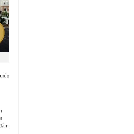
 giúp
n
m
 đảm