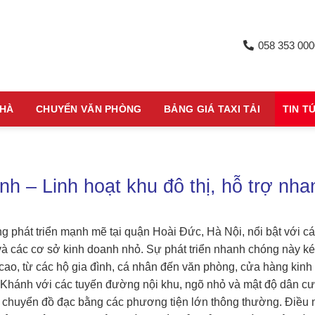
058 353 000
NHÀ
CHUYỂN VĂN PHÒNG
BẢNG GIÁ TAXI TẢI
TIN T
nh – Linh hoạt khu đô thị, hỗ trợ nha
g phát triển mạnh mẽ tại quận Hoài Đức, Hà Nội, nổi bật với c
i và các cơ sở kinh doanh nhỏ. Sự phát triển nhanh chóng này k
cao, từ các hộ gia đình, cá nhân đến văn phòng, cửa hàng kinh
n Khánh với các tuyến đường nội khu, ngõ nhỏ và mật độ dân cư
 chuyển đồ đạc bằng các phương tiện lớn thông thường. Điều 