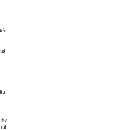
đến
quả,
iều
 nhẹ
rủi