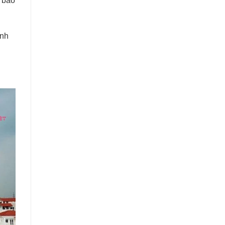
m bảo
ình