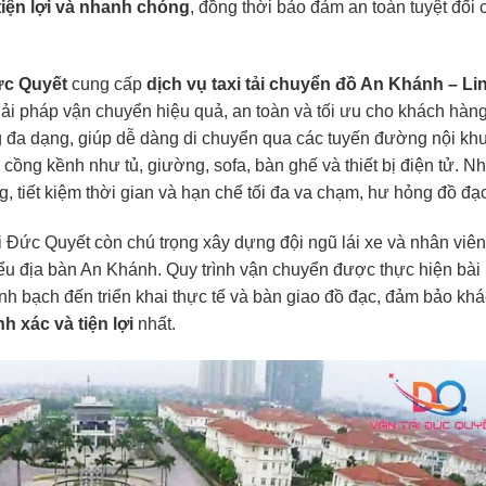
 tiện lợi và nhanh chóng
, đồng thời bảo đảm an toàn tuyệt đối 
ức Quyết
cung cấp
dịch vụ
taxi tải
chuyển đồ An Khánh – Li
iải pháp vận chuyển hiệu quả, an toàn và tối ưu cho khách hàn
ọng đa dạng, giúp dễ dàng di chuyển qua các tuyến đường nội khu
 cồng kềnh như tủ, giường, sofa, bàn ghế và thiết bị điện tử. N
, tiết kiệm thời gian và hạn chế tối đa va chạm, hư hỏng đồ đạc
i Đức Quyết còn chú trọng xây dựng đội ngũ lái xe và nhân viê
ểu địa bàn An Khánh. Quy trình vận chuyển được thực hiện bài
inh bạch đến triển khai thực tế và bàn giao đồ đạc, đảm bảo kh
h xác và tiện lợi
nhất.