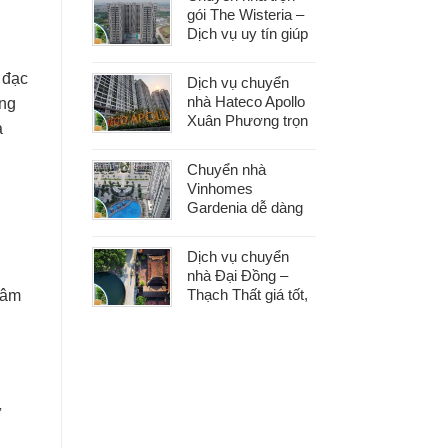
gói The Wisteria –
Dịch vụ uy tín giúp
bạn dọn nhà nhẹ
nhàng, không lo
 đạc
Dịch vụ chuyển
phát sinh
nhà Hateco Apollo
àng
Xuân Phương trọn
à
gói – Tiết kiệm thời
gian, chi phí hợp lý
Chuyển nhà
Vinhomes
Gardenia dễ dàng
với dịch vụ trọn gói,
hỗ trợ 24/7, không
Dịch vụ chuyển
phát sinh chi phí
nhà Đại Đồng –
Thạch Thất giá tốt,
tâm
nhanh gọn, phù
hợp mọi nhu cầu
chuyển nhà
ừ