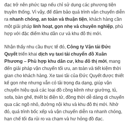
đạc trở nên phức tạp nếu chỉ sử dụng các phương tiện
truyền thống. Vì vậy, để đảm bảo quá trình vận chuyển diễn
ra
nhanh chóng, an toàn và thuận tiện
, khách hàng cần
một giải pháp
linh hoạt, gọn nhẹ và chuyên nghiệp
, phù
hợp với đặc điểm khu dân cư và khu đô thị mới.
Nhận thấy nhu cầu thực tế đó,
Công ty Vận tải Đức
Quyết
triển khai
dịch vụ
taxi tải
chuyển đồ Xuân
Phương – Phù hợp khu dân cư, khu đô thị mới
, mang
đến giải pháp vận chuyển tối ưu, an toàn và tiết kiệm thời
gian cho khách hàng. Xe taxi tải của Đức Quyết được thiết
kế gọn nhẹ nhưng vẫn có tải trọng đa dạng, giúp vận
chuyển hiệu quả các loại đồ cồng kềnh như giường, tủ,
sofa, bàn ghế, thiết bị điện tử, đồng thời dễ dàng di chuyển
qua các ngõ nhỏ, đường nội khu và khu đô thị mới. Nhờ
đó, quá trình bốc xếp và vận chuyển diễn ra nhanh chóng,
hạn chế tối đa rủi ro va chạm và hư hỏng đồ đạc.