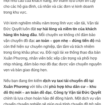
mọi nhu cầu của khách hàng, trở thành lựa chọn tin cậy
cho các hộ gia đình, cá nhân và các đơn vị kinh doanh
trong khu vực.
Với kinh nghiệm nhiều năm trong lĩnh vực vận tải, Vận tải
Đức Quyết luôn đặt
sự hài lòng và niềm tin của khách
hàng lên hàng đầu
. Mỗi chuyến xe không chỉ đảm bảo
vận chuyển đồ đạc
an toàn – gọn nhẹ – đúng tiến độ
mà
còn thể hiện sự chuyên nghiệp, tận tâm và trách nhiệm
trong từng khâu phục vụ. Đội ngũ lái xe thông thạo địa bàn
Xuân Phương, nhân viên bốc xếp cẩn trọng và phối hợp
nhịp nhàng, đảm bảo mọi đồ đạc được vận chuyển nguyên
vẹn và bàn giao đúng hẹn.
Nếu bạn đang tìm kiếm
dịch vụ taxi tải chuyển đồ tại
Xuân Phương
với tiêu chí
phù hợp khu dân cư – khu
đô thị mới – an toàn đồ đạc
,
Công ty Vận tải Đức Quyết
chính là lựa chọn hoàn hảo để đồng hành. Một dịch vụ vận
chuyển chuyên nghiệp sẽ giúp quá trình chuyển đồ trở nên