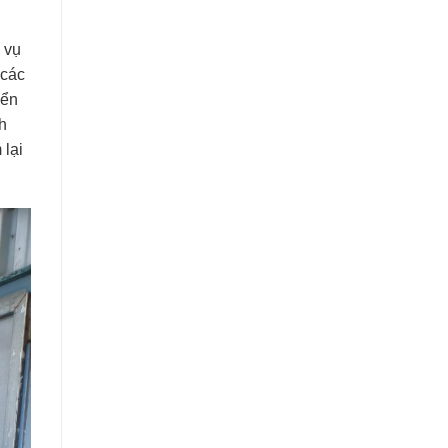
 vụ
 các
yển
h
 lại