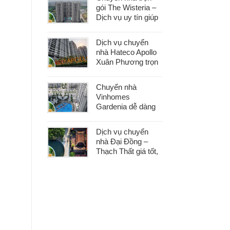
gói The Wisteria –
Dịch vụ uy tín giúp
bạn dọn nhà nhẹ
nhàng, không lo
Dịch vụ chuyển
phát sinh
nhà Hateco Apollo
Xuân Phương trọn
gói – Tiết kiệm thời
gian, chi phí hợp lý
Chuyển nhà
Vinhomes
Gardenia dễ dàng
với dịch vụ trọn gói,
hỗ trợ 24/7, không
Dịch vụ chuyển
phát sinh chi phí
nhà Đại Đồng –
Thạch Thất giá tốt,
nhanh gọn, phù
hợp mọi nhu cầu
chuyển nhà