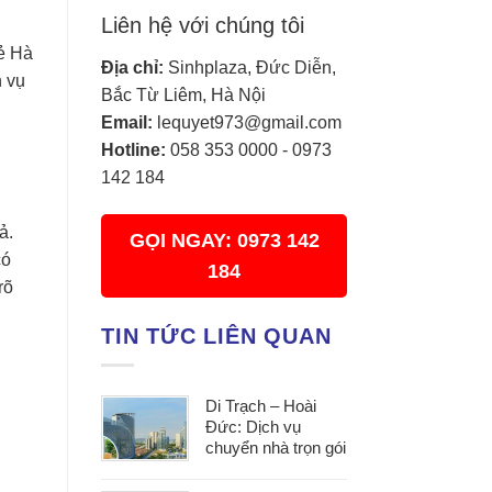
Liên hệ với chúng tôi
rẻ Hà
Địa chỉ:
Sinhplaza, Đức Diễn,
h vụ
Bắc Từ Liêm, Hà Nội
Email:
lequyet973@gmail.com
Hotline:
058 353 0000
-
0973
142 184
ả.
GỌI NGAY: 0973 142
có
184
rõ
TIN TỨC LIÊN QUAN
Di Trạch – Hoài
Đức: Dịch vụ
chuyển nhà trọn gói
uy tín, đáp ứng mọi
nhu cầu chuyển