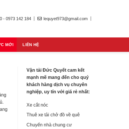
0 - 0973 142 184
lequyet973@gmail.com
ỨC MỚI
LIÊN HỆ
Vận tải Đức Quyết cam kết
mạnh mẽ mang đến cho quý
khách hàng dịch vụ chuyên
nghiệp, uy tín với giá rẻ nhất:
ăng
ủ.
Xe cắt nóc
đang
Thuê xe tải chở đồ về quê
Chuyển nhà chung cư