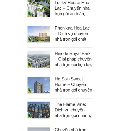
Lucky House Hòa
dọn
Lạc – Chuyển nhà
trọn gói an toàn,
đúng hẹn, phục vụ
tận tâm
Phenikaa Hòa Lạc
– Dịch vụ chuyển
nhà trọn gói chất
lượng, giá tốt hàng
đầu
Hinode Royal Park
– Giải pháp chuyển
nhà trọn gói tiện lợi,
tiết kiệm thời gian
và công sức
Hà Sơn Sweet
Home – Chuyển
nhà trọn gói chuyên
nghiệp, bảo vệ tài
sản trong từng
The Flame Vine:
khâu
Dịch vụ chuyển
nhà trọn gói nhanh,
an toàn với chi phí
tiết kiệm
Chuyển nhà trọn