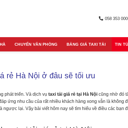
058 353 000
NHÀ
CHUYỂN VĂN PHÒNG
BẢNG GIÁ TAXI TẢI
TIN T
iá rẻ Hà Nội ở đâu sẽ tối ưu
g phát triển. Và dịch vụ
taxi tải giá rẻ tại Hà Nội
cũng nhờ đó t
 đáp ứng nhu cầu của rất nhiều khách hàng xong vẫn là không đ
à ngược lại. Vậy bài viết hôm nay sẽ tìm hiểu về điều các bạn 