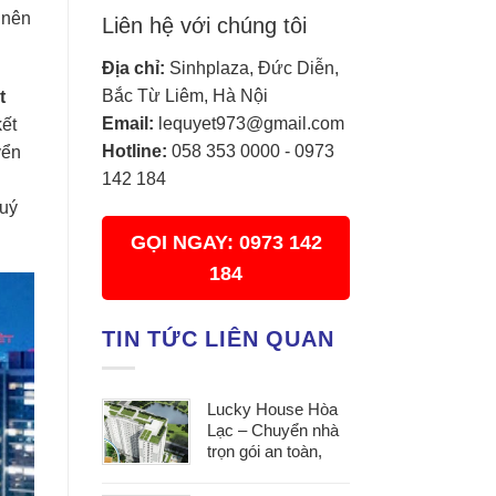
 nên
Liên hệ với chúng tôi
Địa chỉ:
Sinhplaza, Đức Diễn,
Bắc Từ Liêm, Hà Nội
t
Email:
lequyet973@gmail.com
kết
Hotline:
058 353 0000
-
0973
yển
142 184
quý
GỌI NGAY: 0973 142
184
TIN TỨC LIÊN QUAN
Lucky House Hòa
Lạc – Chuyển nhà
trọn gói an toàn,
đúng hẹn, phục vụ
tận tâm