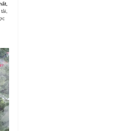
hất,
tải,
ược