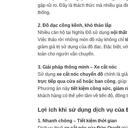
gặp rủi ro. Đây là thách thức mà nhiều gia
thống.
2. Đồ đạc cồng kềnh, khó tháo lắp
Nhiều căn hộ tại Nghĩa Đô sử dụng
nội thất
Việc tháo rời những món đồ này không chỉ
t
giảm giá trị sử dụng của đồ đạc. Đặc biệt, vớ
toàn cho người vận chuyển.
3. Giải pháp thông minh – Xe cắt nóc
Sử dụng
xe cắt nóc
chuyển đồ
chính là giả
trực tiếp qua cửa sổ hoặc ban công
, giúp
Phương án này
tiết kiệm công sức, giảm r
khách hàng có thể yên tâm về tiến độ, đồng 
Lợi ích khi sử dụng dịch vụ của
1. Nhanh chóng – Tiết kiệm thời gian
Dịch vụ thuê
xe cắt nóc của Đức Quyết
giú