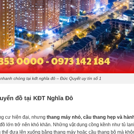
nhanh chóng tại kđt nghĩa đô – Đức Quyết uy tín số 1
huyển đồ tại KĐT Nghĩa Đô
ung cư hiện đại, nhưng
thang máy nhỏ, cầu thang hẹp và hàn
đồ lớn trở nên khó khăn. Những vật dụng cồng kềnh như tủ lạn
 thể đưa lên xuống bằng thang máy hoặc cầu thang bộ mà khô