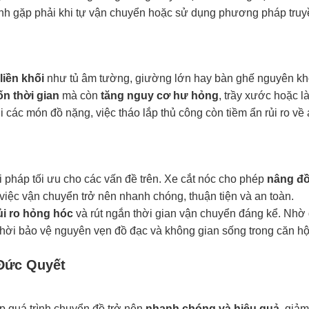
 đình gặp phải khi tự vận chuyển hoặc sử dụng phương pháp tru
 liền khối
như tủ âm tường, giường lớn hay bàn ghế nguyên kh
ốn thời gian
mà còn
tăng nguy cơ hư hỏng
, trầy xước hoặc l
i các món đồ nặng, việc tháo lắp thủ công còn tiềm ẩn rủi ro về
i pháp tối ưu cho các vấn đề trên. Xe cắt nóc cho phép
nâng đ
 việc vận chuyển trở nên nhanh chóng, thuận tiện và an toàn.
ủi ro hỏng hóc
và rút ngắn thời gian vận chuyển đáng kể. Nhờ 
thời bảo vệ nguyên vẹn đồ đạc và không gian sống trong căn hộ
 Đức Quyết
p quá trình chuyển đồ trở nên
nhanh chóng và hiệu quả
, giảm