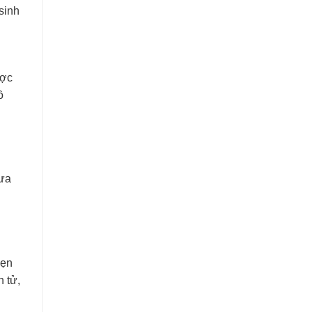
sinh
ợc
ồ
đưa
vẹn
n tử,