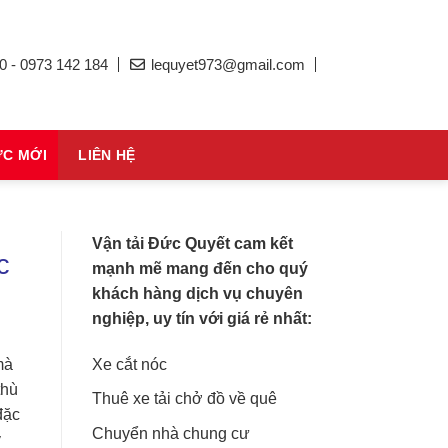
0 - 0973 142 184
lequyet973@gmail.com
ỨC MỚI
LIÊN HỆ
Vận tải Đức Quyết cam kết
c
mạnh mẽ mang đến cho quý
khách hàng dịch vụ chuyên
nghiệp, uy tín với giá rẻ nhất:
Xe cắt nóc
mà
thù
Thuê xe tải chở đồ về quê
đặc
Chuyển nhà chung cư
y