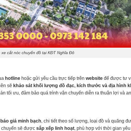
ê xe cắt nóc chuyển đồ tại KĐT Nghĩa Đô
ua
hotline
hoặc gửi yêu cầu trực tiếp trên
website
để được tư 
viên sẽ
khảo sát khối lượng đồ đạc, kích thước và địa hình 
án tối ưu, đảm bảo quá trình vận chuyển diễn ra thuận lợi và a
báo giá minh bạch
, chi tiết theo số lượng, loại đồ và quãng 
ận chuyển sẽ được
sắp xếp linh hoạt
, phù hợp với thời gian yêu