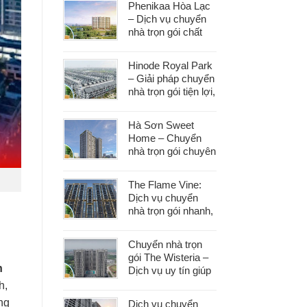
Phenikaa Hòa Lạc
– Dịch vụ chuyển
nhà trọn gói chất
lượng, giá tốt hàng
đầu
Hinode Royal Park
– Giải pháp chuyển
nhà trọn gói tiện lợi,
tiết kiệm thời gian
và công sức
Hà Sơn Sweet
Home – Chuyển
nhà trọn gói chuyên
nghiệp, bảo vệ tài
sản trong từng
The Flame Vine:
khâu
Dịch vụ chuyển
nhà trọn gói nhanh,
an toàn với chi phí
tiết kiệm
Chuyển nhà trọn
gói The Wisteria –
h
Dịch vụ uy tín giúp
bạn dọn nhà nhẹ
h,
nhàng, không lo
ng
Dịch vụ chuyển