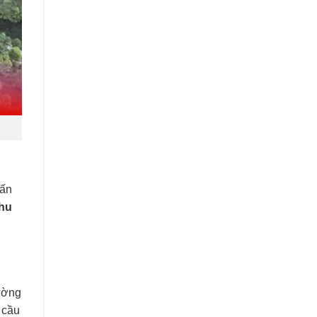
vấn
khu
n
đường
 cầu