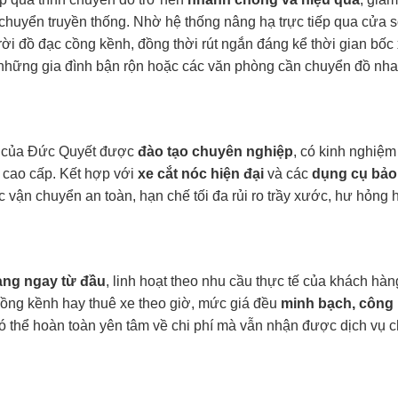
huyển truyền thống. Nhờ hệ thống nâng hạ trực tiếp qua cửa 
ời đồ đạc cồng kềnh, đồng thời rút ngắn đáng kể thời gian bốc
o những gia đình bận rộn hoặc các văn phòng cần chuyển đồ nh
ên của Đức Quyết được
đào tạo chuyên nghiệp
, có kinh nghiệm
t cao cấp. Kết hợp với
xe cắt nóc
hiện đại
và các
dụng cụ bảo
 vận chuyển an toàn, hạn chế tối đa rủi ro trầy xước, hư hỏng 
ràng ngay từ đầu
, linh hoạt theo nhu cầu thực tế của khách hàn
cồng kềnh hay thuê xe theo giờ, mức giá đều
minh bạch, công 
ó thể hoàn toàn yên tâm về chi phí mà vẫn nhận được dịch vụ c