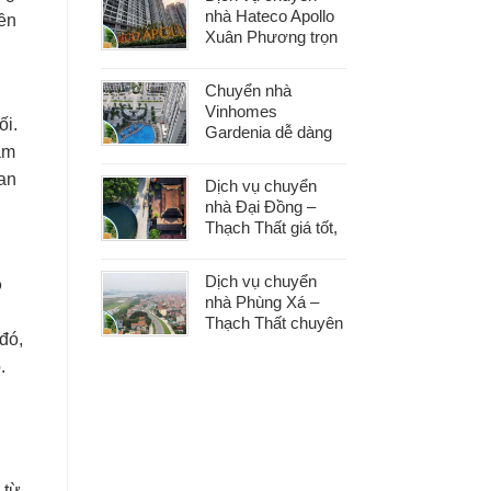
phát sinh
nhà Hateco Apollo
yền
Xuân Phương trọn
gói – Tiết kiệm thời
gian, chi phí hợp lý
Chuyển nhà
Vinhomes
ối.
Gardenia dễ dàng
àm
với dịch vụ trọn gói,
hỗ trợ 24/7, không
 an
Dịch vụ chuyển
phát sinh chi phí
nhà Đại Đồng –
Thạch Thất giá tốt,
nhanh gọn, phù
hợp mọi nhu cầu
Dịch vụ chuyển
ồ
chuyển nhà
nhà Phùng Xá –
Thạch Thất chuyên
đó,
nghiệp, an toàn tài
sản, hỗ trợ 24/7
.
 từ