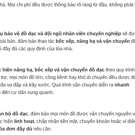
hà. Mọi chi phí đều được thông báo rõ ràng từ đầu, không phát 
cụ bảo vệ đồ đạc và đội ngũ nhân viên chuyên nghiệp
sẽ đư
bài bản, đảm bảo thao tác
bốc xếp, nâng hạ và vận chuyển
đ
ủ đầy đủ các quy định của tòa nhà.
c hiện nâng hạ, bốc xếp và vận chuyển đồ đạc
theo quy trình
hỗ trợ, mọi món đồ lớn, cồng kềnh hay khó di chuyển đều được 
i đa va đập và trầy xước. Quá trình vận chuyển diễn ra
nhanh
 đến cư dân xung quanh.
oàn bộ đồ đạc
, đảm bảo mọi món đồ được vận chuyển nguyên 
ực hiện
linh hoạt
, chấp nhận tiền mặt, chuyển khoản hoặc ví điệ
óa đơn đầy đủ
nếu cần.