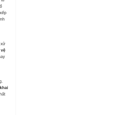
sổ
 xếp
anh
 xử
 vệ
hay
g.
khai
hất