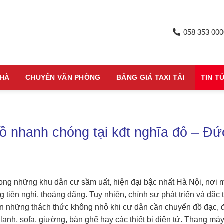
058 353 000
NHÀ
CHUYỂN VĂN PHÒNG
BẢNG GIÁ TAXI TẢI
TIN T
ồ nhanh chóng tại kđt nghĩa đô – Đứ
rong những khu dân cư sầm uất, hiện đại bậc nhất Hà Nội, nơi 
 tiện nghi, thoáng đãng. Tuy nhiên, chính sự phát triển và đặc 
n những thách thức không nhỏ khi cư dân cần chuyển đồ đạc, 
lạnh, sofa, giường, bàn ghế hay các thiết bị điện tử. Thang má