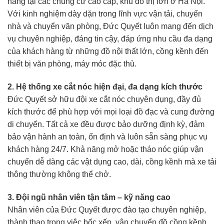
hàng tại các chung cư cao cấp, khu đô thị lớn ở Hà Nội.
Với kinh nghiệm dày dặn trong lĩnh vực vận tải, chuyển
nhà và chuyển văn phòng, Đức Quyết luôn mang đến dịch
vụ chuyên nghiệp, đáng tin cậy, đáp ứng nhu cầu đa dạng
của khách hàng từ những đồ nội thất lớn, cồng kềnh đến
thiết bị văn phòng, máy móc đặc thù.
2. Hệ thống xe cắt nóc hiện đại, đa dạng kích thước
Đức Quyết sở hữu đội xe cắt nóc chuyên dụng, đầy đủ
kích thước để phù hợp với mọi loại đồ đạc và cung đường
di chuyển. Tất cả xe đều được bảo dưỡng định kỳ, đảm
bảo vận hành an toàn, ổn định và luôn sẵn sàng phục vụ
khách hàng 24/7. Khả năng mở hoặc tháo nóc giúp vận
chuyển dễ dàng các vật dụng cao, dài, cồng kềnh mà xe tải
thông thường không thể chở.
3. Đội ngũ nhân viên tận tâm – kỹ năng cao
Nhân viên của Đức Quyết được đào tạo chuyên nghiệp,
thành thạo trong việc bốc xếp, vận chuyển đồ cồng kềnh,