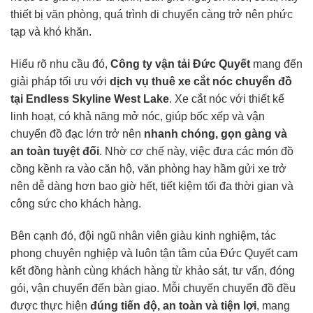
thiết bị văn phòng, quá trình di chuyển càng trở nên phức
tạp và khó khăn.
Hiểu rõ nhu cầu đó,
Công ty vận tải Đức Quyết
mang đến
giải pháp tối ưu với
dịch vụ thuê
xe cắt nóc
chuyển đồ
tại Endless Skyline West Lake
. Xe cắt nóc với thiết kế
linh hoạt, có khả năng mở nóc, giúp bốc xếp và vận
chuyển đồ đạc lớn trở nên
nhanh chóng, gọn gàng và
an toàn tuyệt đối
. Nhờ cơ chế này, việc đưa các món đồ
cồng kềnh ra vào căn hộ, văn phòng hay hầm gửi xe trở
nên dễ dàng hơn bao giờ hết, tiết kiệm tối đa thời gian và
công sức cho khách hàng.
Bên cạnh đó, đội ngũ nhân viên giàu kinh nghiệm, tác
phong chuyên nghiệp và luôn tận tâm của Đức Quyết cam
kết đồng hành cùng khách hàng từ khảo sát, tư vấn, đóng
gói, vận chuyển đến bàn giao. Mỗi chuyến chuyển đồ đều
được thực hiện
đúng tiến độ, an toàn và tiện lợi
, mang