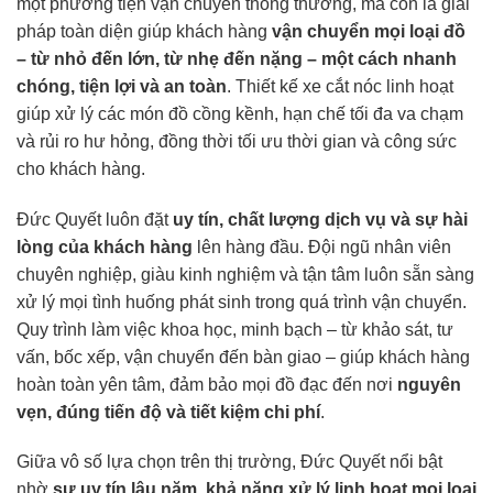
một phương tiện vận chuyển thông thường, mà còn là giải
pháp toàn diện giúp khách hàng
vận chuyển mọi loại đồ
– từ nhỏ đến lớn, từ nhẹ đến nặng – một cách nhanh
chóng, tiện lợi và an toàn
. Thiết kế xe cắt nóc linh hoạt
giúp xử lý các món đồ cồng kềnh, hạn chế tối đa va chạm
và rủi ro hư hỏng, đồng thời tối ưu thời gian và công sức
cho khách hàng.
Đức Quyết luôn đặt
uy tín, chất lượng dịch vụ và sự hài
lòng của khách hàng
lên hàng đầu. Đội ngũ nhân viên
chuyên nghiệp, giàu kinh nghiệm và tận tâm luôn sẵn sàng
xử lý mọi tình huống phát sinh trong quá trình vận chuyển.
Quy trình làm việc khoa học, minh bạch – từ khảo sát, tư
vấn, bốc xếp, vận chuyển đến bàn giao – giúp khách hàng
hoàn toàn yên tâm, đảm bảo mọi đồ đạc đến nơi
nguyên
vẹn, đúng tiến độ và tiết kiệm chi phí
.
Giữa vô số lựa chọn trên thị trường, Đức Quyết nổi bật
nhờ
sự uy tín lâu năm, khả năng xử lý linh hoạt mọi loại