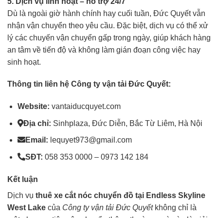
5. Dịch vụ linh hoạt – hỗ trợ 24/7
Dù là ngoài giờ hành chính hay cuối tuần, Đức Quyết vẫn
nhận vận chuyển theo yêu cầu. Đặc biệt, dịch vụ có thể xử
lý các chuyến vận chuyển gấp trong ngày, giúp khách hàng
an tâm về tiến độ và không làm gián đoạn công việc hay
sinh hoạt.
Thông tin liên hệ Công ty vận tải Đức Quyết:
Website:
vantaiducquyet.com
Địa chỉ:
Sinhplaza, Đức Diễn, Bắc Từ Liêm, Hà Nội
Email:
lequyet973@gmail.com
SĐT:
058 353 0000 – 0973 142 184
Kết luận
Dịch vụ
thuê
xe cắt nóc
chuyển đồ tại Endless Skyline
West Lake
của
Công ty vận tải Đức Quyết
không chỉ là