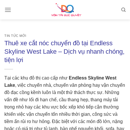
Skip
to
content
TIN TỨC MỚI
Thuê xe cắt nóc chuyển đồ tại Endless
Skyline West Lake – Dịch vụ nhanh chóng,
tiện lợi
Tại các khu đô thị cao cấp như
Endless Skyline West
Lake
, việc chuyển nhà, chuyển văn phòng hay vận chuyển
đồ đạc cồng kềnh luôn là một thử thách thực sự. Những
vấn đề như lối đi hạn chế, cầu thang hẹp, thang máy tải
trọng nhỏ hay các khu vực bốc xếp khó tiếp cận thường
khiến việc vận chuyển tốn nhiều thời gian, công sức và
tiềm ẩn rủi ro hư hỏng. Đặc biệt với các món đồ lớn, nặng
hoặc có giá trị như tủ lạnh, bàn ghế nguyên khối, sofa, hay