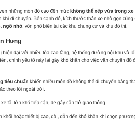
n vẹn những món đồ cao đến mức
không thể xếp vừa trong xe 
n khi di chuyển. Bên cạnh đó, kích thước thân xe nhỏ gọn cũng
, ngõ nhỏ
, vốn phổ biến tại các khu chung cư và khu đô thị.
An Hưng
hiện đại với nhiều tòa cao tầng, hệ thống đường nội khu và lối
ên, chính yếu tố này lại gây khó khăn cho việc vận chuyển đồ 
g tiêu chuẩn
khiến nhiều món đồ không thể di chuyển bằng th
c theo lối ngoài trời.
xe tải lớn khó tiếp cận, dễ gây cản trở giao thông.
n khối hoặc thiết bị cao, dài, dẫn đến khó khăn khi chọn phươn