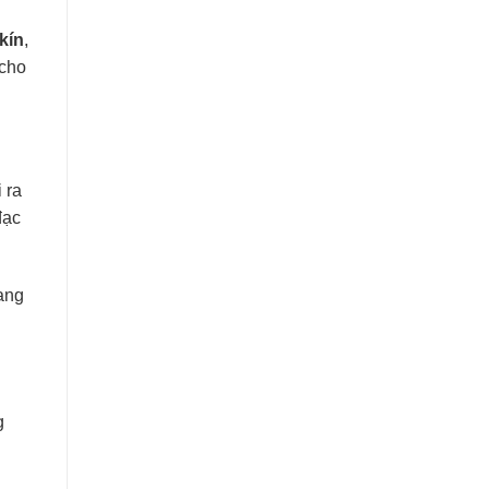
kín
,
 cho
 ra
đạc
ang
g