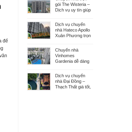
gói The Wisteria –
m
Dịch vụ uy tín giúp
bạn dọn nhà nhẹ
nhàng, không lo
Dịch vụ chuyển
phát sinh
nhà Hateco Apollo
Xuân Phương trọn
a để
gói – Tiết kiệm thời
gian, chi phí hợp lý
ng
Chuyển nhà
Vinhomes
 văn
Gardenia dễ dàng
với dịch vụ trọn gói,
hỗ trợ 24/7, không
Dịch vụ chuyển
phát sinh chi phí
nhà Đại Đồng –
Thạch Thất giá tốt,
nhanh gọn, phù
hợp mọi nhu cầu
chuyển nhà