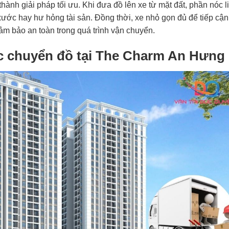
thành giải pháp tối ưu. Khi đưa đồ lên xe từ mặt đất, phần nóc l
y xước hay hư hỏng tài sản. Đồng thời, xe nhỏ gọn đủ để tiếp cận
đảm bảo an toàn trong quá trình vận chuyển.
nóc chuyển đồ tại The Charm An Hưng