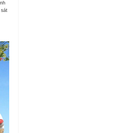
inh
 sát