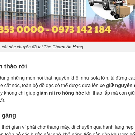
xe cắt nóc chuyển đồ tại The Charm An Hưng
n tháo rời
ụng những món nội thất nguyên khối như sofa lớn, tủ đứng ca
e cắt nóc, toàn bộ đồ đạc có thể được đưa lên xe
giữ nguyên 
ày không chỉ giúp
giảm rủi ro hỏng hóc
khi tháo lắp mà còn gi
ất.
n gàng
 thời gian vì phải chờ thang máy, di chuyển qua hành lang hẹp
ngắn toàn bộ các bước này nhờ khả năng tiếp cận gần khu vực b