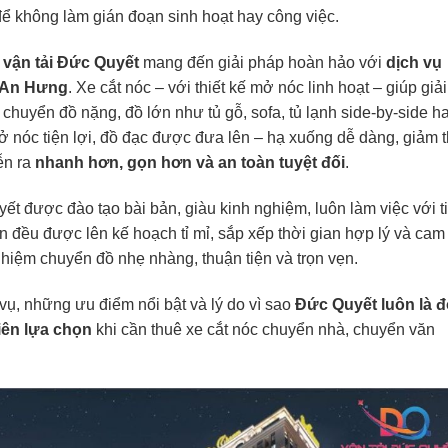
để không làm gián đoạn sinh hoạt hay công việc.
 vận tải Đức Quyết
mang đến giải pháp hoàn hảo với
dịch vụ
m An Hưng
. Xe cắt nóc – với thiết kế mở nóc linh hoạt – giúp giải
 chuyển đồ nặng, đồ lớn như tủ gỗ, sofa, tủ lạnh side-by-side h
 nóc tiện lợi, đồ đạc được đưa lên – hạ xuống dễ dàng, giảm t
ễn ra
nhanh hơn, gọn hơn và an toàn tuyệt đối
.
t được đào tạo bài bản, giàu kinh nghiệm, luôn làm việc với t
 đều được lên kế hoạch tỉ mỉ, sắp xếp thời gian hợp lý và cam
hiệm chuyển đồ nhẹ nhàng, thuận tiện và trọn vẹn.
 vụ, những ưu điểm nổi bật và lý do vì sao
Đức Quyết luôn là 
iên lựa chọn
khi cần thuê xe cắt nóc chuyển nhà, chuyển văn