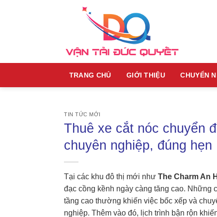
Skip
to
content
TRANG CHỦ
GIỚI THIỆU
CHUYỂN 
TIN TỨC MỚI
Thuê xe cắt nóc chuyển đ
chuyên nghiệp, đúng hẹn
Tại các khu đô thị mới như
The Charm An 
đạc cồng kềnh ngày càng tăng cao. Những căn
tầng cao thường khiến việc bốc xếp và chuyể
nghiệp. Thêm vào đó, lịch trình bận rộn kh