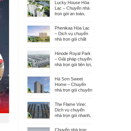
Lucky House Hòa
dọn
Lạc – Chuyển nhà
trọn gói an toàn,
đúng hẹn, phục vụ
tận tâm
Phenikaa Hòa Lạc
– Dịch vụ chuyển
nhà trọn gói chất
lượng, giá tốt hàng
đầu
Hinode Royal Park
– Giải pháp chuyển
nhà trọn gói tiện lợi,
tiết kiệm thời gian
và công sức
Hà Sơn Sweet
Home – Chuyển
nhà trọn gói chuyên
nghiệp, bảo vệ tài
sản trong từng
The Flame Vine:
khâu
Dịch vụ chuyển
nhà trọn gói nhanh,
an toàn với chi phí
tiết kiệm
Chuyển nhà trọn