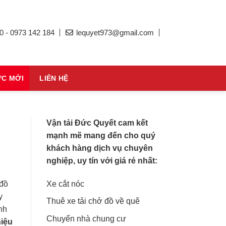
0 - 0973 142 184
lequyet973@gmail.com
ỨC MỚI
LIÊN HỆ
Vận tải Đức Quyết cam kết
mạnh mẽ mang đến cho quý
khách hàng dịch vụ chuyên
nghiệp, uy tín với giá rẻ nhất:
Xe cắt nóc
 đồ
y
Thuê xe tải chở đồ về quê
nh
Chuyển nhà chung cư
hiệu