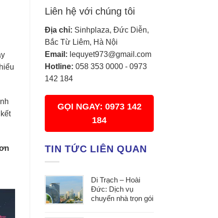
Liên hệ với chúng tôi
Địa chỉ:
Sinhplaza, Đức Diễn,
Bắc Từ Liêm, Hà Nội
Email:
lequyet973@gmail.com
ay
Hotline:
058 353 0000
-
0973
hiểu
142 184
inh
GỌI NGAY: 0973 142
 kết
184
TIN TỨC LIÊN QUAN
đơn
Di Trạch – Hoài
Đức: Dịch vụ
chuyển nhà trọn gói
uy tín, đáp ứng mọi
nhu cầu chuyển