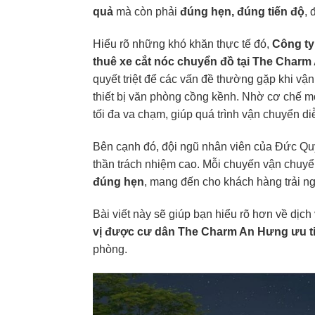
quả
mà còn phải
đúng hẹn, đúng tiến độ
, 
Hiểu rõ những khó khăn thực tế đó,
Công ty
thuê xe cắt nóc chuyển đồ tại The Char
quyết triệt để các vấn đề thường gặp khi vận
thiết bị văn phòng cồng kềnh. Nhờ cơ chế mở
tối đa va chạm, giúp quá trình vận chuyển di
Bên cạnh đó, đội ngũ nhân viên của Đức Quyế
thần trách nhiệm cao. Mỗi chuyến vận chuyển
đúng hẹn
, mang đến cho khách hàng trải ng
Bài viết này sẽ giúp bạn hiểu rõ hơn về dịch
vị được cư dân The Charm An Hưng ưu t
phòng.