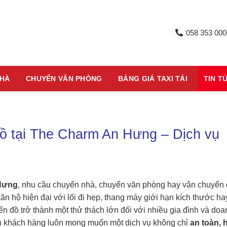
058 353 000
NHÀ
CHUYỂN VĂN PHÒNG
BẢNG GIÁ TAXI TẢI
TIN T
ồ tại The Charm An Hưng – Dịch vụ
Hưng
, nhu cầu chuyển nhà, chuyển văn phòng hay vận chuyển
 hộ hiện đại với lối đi hẹp, thang máy giới hạn kích thước ha
n đồ trở thành một thử thách lớn đối với nhiều gia đình và doa
iến khách hàng luôn mong muốn một dịch vụ không chỉ
an toàn, 