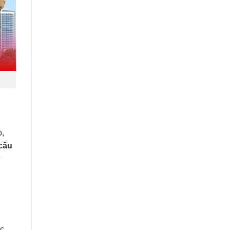
o,
cấu
ữ
ốc