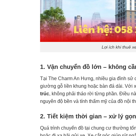
Lợi ích khi thuê 
1. Vận chuyển đồ lớn – không cầ
Tại The Charm An Hưng, nhiều gia đình sử d
giường gỗ liền khung hoặc bàn đá dài. Với x
trúc
, không phải tháo rời từng phần. Điều n
nguyên độ bền và tính thẩm mỹ của đồ nội th
2. Tiết kiệm thời gian – xử lý gọ
Quá trình chuyển đồ tại chung cư thường tốn
hoặc đi xa bãi gửi xe. Xe cắt nóc giúp rút 