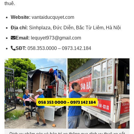
thuê.
Website:
vantaiducquyet.com
Địa chỉ:
Sinhplaza, Đức Diễn, Bắc Từ Liêm, Hà Nội
Email:
lequyet973@gmail.com
SĐT:
058.353.0000 – 0973.142.184
Dịch vụ chăm sóc và bảo trì xe thông qua dịch vụ thuê xe cắt