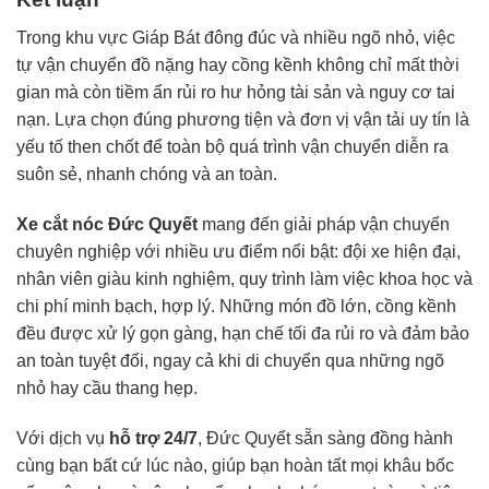
Trong khu vực Giáp Bát đông đúc và nhiều ngõ nhỏ, việc
tự vận chuyển đồ nặng hay cồng kềnh không chỉ mất thời
gian mà còn tiềm ẩn rủi ro hư hỏng tài sản và nguy cơ tai
nạn. Lựa chọn đúng phương tiện và đơn vị vận tải uy tín là
yếu tố then chốt để toàn bộ quá trình vận chuyển diễn ra
suôn sẻ, nhanh chóng và an toàn.
Xe cắt nóc Đức Quyết
mang đến giải pháp vận chuyển
chuyên nghiệp với nhiều ưu điểm nổi bật: đội xe hiện đại,
nhân viên giàu kinh nghiệm, quy trình làm việc khoa học và
chi phí minh bạch, hợp lý. Những món đồ lớn, cồng kềnh
đều được xử lý gọn gàng, hạn chế tối đa rủi ro và đảm bảo
an toàn tuyệt đối, ngay cả khi di chuyển qua những ngõ
nhỏ hay cầu thang hẹp.
Với dịch vụ
hỗ trợ 24/7
, Đức Quyết sẵn sàng đồng hành
cùng bạn bất cứ lúc nào, giúp bạn hoàn tất mọi khâu bốc