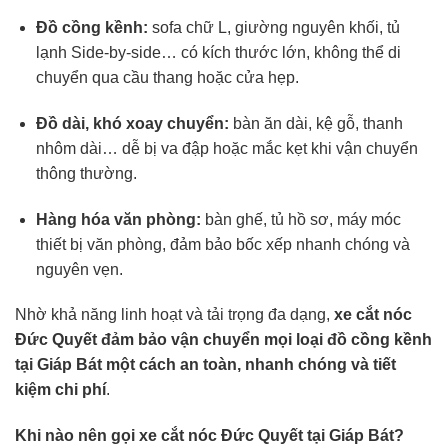
Đồ cồng kềnh:
sofa chữ L, giường nguyên khối, tủ
lạnh Side-by-side… có kích thước lớn, không thể di
chuyển qua cầu thang hoặc cửa hẹp.
Đồ dài, khó xoay chuyển:
bàn ăn dài, kệ gỗ, thanh
nhôm dài… dễ bị va đập hoặc mắc kẹt khi vận chuyển
thông thường.
Hàng hóa văn phòng:
bàn ghế, tủ hồ sơ, máy móc
thiết bị văn phòng, đảm bảo bốc xếp nhanh chóng và
nguyên vẹn.
Nhờ khả năng linh hoạt và tải trọng đa dạng,
xe cắt nóc
Đức Quyết đảm bảo vận chuyển mọi loại đồ cồng kềnh
tại Giáp Bát một cách an toàn, nhanh chóng và tiết
kiệm chi phí
.
Khi nào nên gọi xe cắt nóc Đức Quyết tại Giáp Bát?