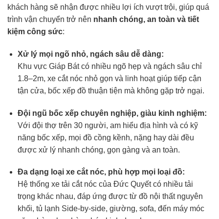
khách hàng sẽ nhận được nhiều lợi ích vượt trội, giúp quá
trình vận chuyển trở nên
nhanh chóng, an toàn và tiết
kiệm công sức
:
Xử lý mọi ngõ nhỏ, ngách sâu dễ dàng:
Khu vực Giáp Bát có nhiều ngõ hẹp và ngách sâu chỉ
1.8–2m, xe cắt nóc nhỏ gọn và linh hoạt giúp tiếp cận
tận cửa, bốc xếp đồ thuận tiện mà không gặp trở ngại.
Đội ngũ bốc xếp chuyên nghiệp, giàu kinh nghiệm:
Với đội thợ trên 30 người, am hiểu địa hình và có kỹ
năng bốc xếp, mọi đồ cồng kềnh, nặng hay dài đều
được xử lý nhanh chóng, gọn gàng và an toàn.
Đa dạng loại xe cắt nóc, phù hợp mọi loại đồ:
Hệ thống xe tải cắt nóc của Đức Quyết có nhiều tải
trọng khác nhau, đáp ứng được từ đồ nội thất nguyên
khối, tủ lạnh Side-by-side, giường, sofa, đến máy móc