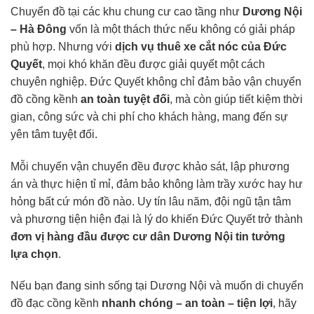
Chuyển đồ tại các khu chung cư cao tầng như
Dương Nội
– Hà Đông
vốn là một thách thức nếu không có giải pháp
phù hợp. Nhưng với
dịch vụ thuê
xe cắt nóc
của Đức
Quyết
, mọi khó khăn đều được giải quyết một cách
chuyên nghiệp. Đức Quyết không chỉ đảm bảo vận chuyển
đồ cồng kềnh
an toàn tuyệt đối
, mà còn giúp tiết kiệm thời
gian, công sức và chi phí cho khách hàng, mang đến sự
yên tâm tuyệt đối.
Mỗi chuyến vận chuyển đều được khảo sát, lập phương
án và thực hiện tỉ mỉ, đảm bảo không làm trầy xước hay hư
hỏng bất cứ món đồ nào. Uy tín lâu năm, đội ngũ tận tâm
và phương tiện hiện đại là lý do khiến Đức Quyết trở thành
đơn vị hàng đầu được cư dân Dương Nội tin tưởng
lựa chọn
.
Nếu bạn đang sinh sống tại Dương Nội và muốn di chuyển
đồ đạc cồng kềnh
nhanh chóng – an toàn – tiện lợi
, hãy