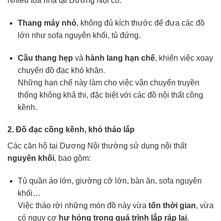
Nhiều tòa nhà tại Dương Nội có:
Thang máy nhỏ
, không đủ kích thước để đưa các đồ
lớn như sofa nguyên khối, tủ đứng.
Cầu thang hẹp
và
hành lang hạn chế
, khiến việc xoay
chuyển đồ đạc khó khăn.
Những hạn chế này làm cho việc vận chuyển truyền
thống không khả thi, đặc biệt với các đồ nội thất cồng
kềnh.
2. Đồ đạc cồng kềnh, khó tháo lắp
Các căn hộ tại Dương Nội thường sử dụng nội thất
nguyên khối
, bao gồm:
Tủ quần áo lớn, giường cỡ lớn, bàn ăn, sofa nguyên
khối…
Việc tháo rời những món đồ này vừa
tốn thời gian
, vừa
có nguy cơ
hư hỏng trong quá trình lắp ráp lại
.