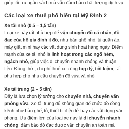
giúp tối ưu ngân sách mà vẫn đảm bảo chất lượng dịch vụ.
Các loại xe thuê phổ biến tại Mỹ Đình 2
Xe tải nhỏ (0,5 – 1,5 tấn)
Loại xe này rất phù hợp để
vận chuyển đồ cá nhân, đồ
đạc của hộ gia đình ít đồ
, như bàn ghế nhỏ, tủ quần áo,
máy giặt mini hay các vật dụng sinh hoạt hàng ngày. Điểm
mạnh của xe tải nhỏ là
linh hoạt trong các ngõ hẻm,
ngách nhỏ
, giúp việc di chuyển nhanh chóng và thuận
tiện. Đồng thời, chi phí thuê xe cũng
hợp lý, tiết kiệm
, rất
phù hợp cho nhu cầu chuyển đồ vừa và nhỏ.
Xe tải trung (2 – 5 tấn)
Đây là lựa chọn lý tưởng cho
chuyển nhà, chuyển văn
phòng vừa
. Xe tải trung đủ không gian để chứa đồ cồng
kềnh như bàn ghế, tủ, thiết bị điện tử hay các vật dụng văn
phòng. Ưu điểm lớn của loại xe này là
di chuyển nhanh
chóng
, đảm bảo đồ đạc được vận chuyển an toàn mà