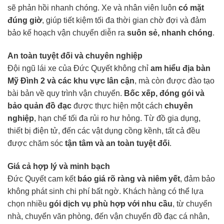
sẽ phản hồi nhanh chóng. Xe và nhân viên luôn
có mặt
đúng giờ
, giúp tiết kiệm tối đa thời gian chờ đợi và đảm
bảo kế hoạch vận chuyển diễn ra
suôn sẻ, nhanh chóng
.
An toàn tuyệt đối và chuyên nghiệp
Đội ngũ lái xe của Đức Quyết không chỉ
am hiểu địa bàn
Mỹ Đình 2 và các khu vực lân cận
, mà còn được đào tạo
bài bản về quy trình vận chuyển.
Bốc xếp, đóng gói và
bảo quản đồ đạc
được thực hiện một cách
chuyên
nghiệp
, hạn chế tối đa rủi ro hư hỏng. Từ đồ gia dụng,
thiết bị điện tử, đến các vật dụng cồng kềnh, tất cả đều
được chăm sóc
tận tâm và an toàn tuyệt đối
.
Giá cả hợp lý và minh bạch
Đức Quyết cam kết
báo giá rõ ràng và niêm yết
, đảm bảo
không phát sinh chi phí bất ngờ. Khách hàng có thể lựa
chọn nhiều
gói dịch vụ phù hợp với nhu cầu
, từ chuyển
nhà, chuyển văn phòng, đến vận chuyển đồ đạc cá nhân,