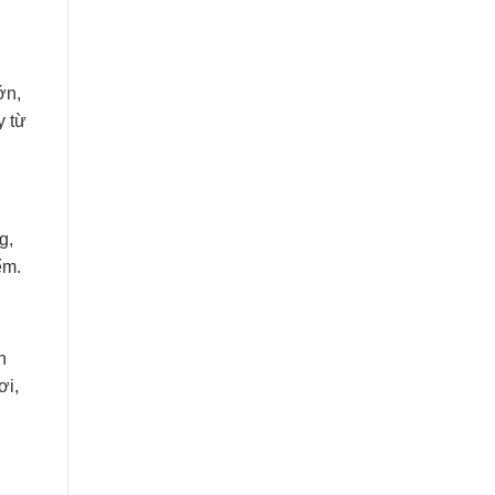
ớn,
y từ
g,
ểm.
h
ơi,