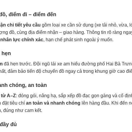
đồ, điểm đi – điểm đến
ận chi tiết yêu cầu
gồm loại xe cần sử dụng (xe tải nhỏ, vừa, l
ượng đồ, cùng địa điểm nhận – giao hàng. Thông tin rõ ràng nga
 nhân lực chính xác
, hạn chế phát sinh ngoài ý muốn.
ờ hẹn
ểm
đã hẹn trước. Đội ngũ lái xe am hiểu đường phố Hai Bà Trưn
 nhất, đảm bảo tiến độ chuyển đồ ngay cả trong khung giờ cao đi
anh chóng, an toàn
 từ A–Z
: đóng gói, nâng hạ, sắp xếp đồ đạc gọn gàng và cố địn
 đặt tiêu chí
an toàn và nhanh chóng
lên hàng đầu. Khi đến n
, đúng như cam kết.
 đầy đủ