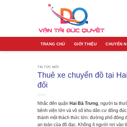
Skip
to
content
TRANG CHỦ
GIỚI THIỆU
CHUYỂN 
TIN TỨC MỚI
Thuê xe chuyển đồ tại Ha
đối
Nhắc đến quận
Hai Bà Trưng
, người ta th
bệnh viện lớn và vô số khu dân cư đông đúc
thành một thách thức lớn: đường phố đông đú
an toàn của đồ đạc. Không ít người rơi vào 