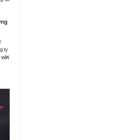
ợng
ừ
g ty
 với