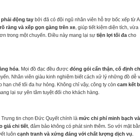
phải động tay
bởi đã có đội ngũ nhân viên hỗ trợ bốc xếp từ 
rõ ràng và xếp gọn gàng trên xe
, giúp tiết kiệm diện tích, vừa
ơn trong một chuyến. Điều này mang lại sự
tiện lợi tối đa
cho
hàng hóa
. Mọi đồ đạc đều được
đóng gói cẩn thận, cố định c
uyển. Nhân viên giàu kinh nghiệm biết cách xử lý những đồ dễ 
hạn chế tối đa hư hỏng. Không chỉ vậy, công ty còn
cam kết b
mang lại sự yên tâm tuyệt đối cho khách hàng.
à Trưng tin chọn Đức Quyết chính là
mức chi phí minh bạch và
 giá chi tiết
, đảm bảo không có phát sinh thêm. So với mặt bằ
yết luôn
cạnh tranh và xứng đáng với chất lượng dịch vụ
.