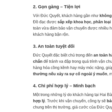
2. Gọn gàng – Tiện lợi
Với Đức Quyết, khách hàng gần như
không 
Đồ đạc được
sắp xếp khoa học, phân loại 
toàn vừa đảm bảo vận chuyển được nhiều h
khách hàng bận rộn.
3. An toàn tuyệt đối
Đức Quyết đặc biệt chú trọng đến
an toàn 
chắn
để tránh va đập trong quá trình vận ch
hàng hóa cồng kềnh hay máy móc nặng, giúp 
thường nếu xảy ra sự cố ngoài ý muốn
, 
4. Chi phí hợp lý – Minh bạch
Một trong những lý do khách hàng tại Hai B
hợp lý
. Trước khi vận chuyển, công ty sẽ
báo
chung trên thị trường, giá cước của Đức Qu