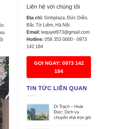
Liên hệ với chúng tôi
Địa chỉ:
Sinhplaza, Đức Diễn,
Bắc Từ Liêm, Hà Nội
Đức
Email:
lequyet973@gmail.com
 vụ
Hotline:
058 353 0000
-
0973
ối
142 184
GỌI NGAY: 0973 142
184
TIN TỨC LIÊN QUAN
Di Trạch – Hoài
Đức: Dịch vụ
chuyển nhà trọn gói
uy tín, đáp ứng mọi
nhu cầu chuyển