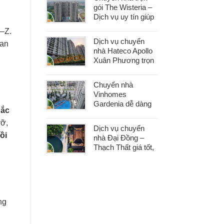
gói The Wisteria –
Dịch vụ uy tín giúp
bạn dọn nhà nhẹ
A–Z.
nhàng, không lo
Dịch vụ chuyển
 an
phát sinh
nhà Hateco Apollo
Xuân Phương trọn
gói – Tiết kiệm thời
gian, chi phí hợp lý
Chuyển nhà
Vinhomes
Gardenia dễ dàng
hắc
với dịch vụ trọn gói,
hỗ trợ 24/7, không
vỡ,
Dịch vụ chuyển
phát sinh chi phí
ồi
nhà Đại Đồng –
Thạch Thất giá tốt,
nhanh gọn, phù
hợp mọi nhu cầu
chuyển nhà
ng