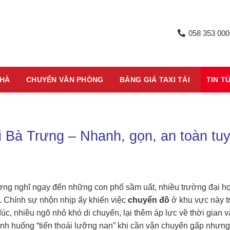
058 353 000
NHÀ
CHUYỂN VĂN PHÒNG
BẢNG GIÁ TAXI TẢI
TIN T
i Bà Trưng – Nhanh, gọn, an toàn tuy
ường nghĩ ngay đến những con phố sầm uất, nhiều trường đại họ
. Chính sự nhộn nhịp ấy khiến việc
chuyển đồ
ở khu vực này t
c, nhiều ngõ nhỏ khó di chuyển, lại thêm áp lực về thời gian v
tình huống “tiến thoái lưỡng nan” khi cần vận chuyển gấp nhưng 