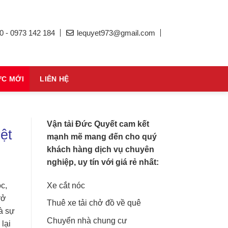
0 - 0973 142 184
lequyet973@gmail.com
ỨC MỚI
LIÊN HỆ
Vận tải Đức Quyết cam kết
ệt
mạnh mẽ mang đến cho quý
khách hàng dịch vụ chuyên
nghiệp, uy tín với giá rẻ nhất:
Xe cắt nóc
c,
rở
Thuê xe tải chở đồ về quê
à sự
Chuyển nhà chung cư
lại