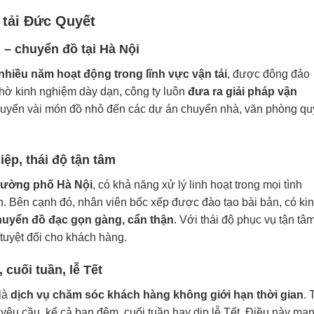
 tải Đức Quyết
 – chuyển đồ tại Hà Nội
nhiều năm hoạt động trong lĩnh vực vận tải
, được đông đảo
Nhờ kinh nghiệm dày dạn, công ty luôn
đưa ra giải pháp vận
chuyển vài món đồ nhỏ đến các dự án chuyển nhà, văn phòng qu
iệp, thái độ tận tâm
 đường phố Hà Nội
, có khả năng xử lý linh hoạt trong mọi tình
. Bên cạnh đó, nhân viên bốc xếp được đào tạo bài bản, có ki
huyển đồ đạc gọn gàng, cẩn thận
. Với thái độ phục vụ tận tâm
 tuyệt đối cho khách hàng.
 cuối tuần, lễ Tết
là
dịch vụ chăm sóc khách hàng không giới hạn thời gian
. 
 yêu cầu, kể cả ban đêm, cuối tuần hay dịp lễ Tết. Điều này man