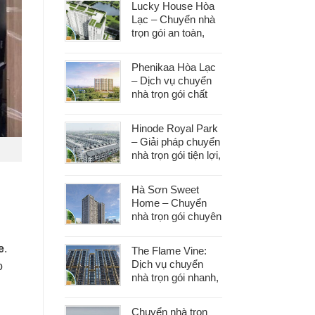
Lucky House Hòa
dọn
Lạc – Chuyển nhà
trọn gói an toàn,
đúng hẹn, phục vụ
tận tâm
Phenikaa Hòa Lạc
– Dịch vụ chuyển
nhà trọn gói chất
lượng, giá tốt hàng
đầu
Hinode Royal Park
– Giải pháp chuyển
nhà trọn gói tiện lợi,
tiết kiệm thời gian
và công sức
Hà Sơn Sweet
Home – Chuyển
nhà trọn gói chuyên
nghiệp, bảo vệ tài
sản trong từng
e
.
The Flame Vine:
khâu
Dịch vụ chuyển
o
nhà trọn gói nhanh,
an toàn với chi phí
tiết kiệm
Chuyển nhà trọn