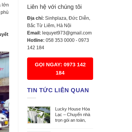
a lớn
Liên hệ với chúng tôi
e phù
Địa chỉ:
Sinhplaza, Đức Diễn,
Bắc Từ Liêm, Hà Nội
Email:
lequyet973@gmail.com
uyết
Hotline:
058 353 0000
-
0973
142 184
GỌI NGAY: 0973 142
184
TIN TỨC LIÊN QUAN
Lucky House Hòa
Lạc – Chuyển nhà
trọn gói an toàn,
đúng hẹn, phục vụ
tận tâm