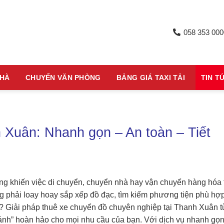
058 353 000
NHÀ
CHUYỂN VĂN PHÒNG
BẢNG GIÁ TAXI TẢI
TIN T
Xuân: Nhanh gọn – An toàn – Tiết
ng khiến việc di chuyển, chuyển nhà hay vận chuyển hàng hóa 
g phải loay hoay sắp xếp đồ đạc, tìm kiếm phương tiện phù hợ
n? Giải pháp thuê xe chuyển đồ chuyên nghiệp tại Thanh Xuân t
ánh” hoàn hảo cho mọi nhu cầu của bạn. Với dịch vụ nhanh gọn