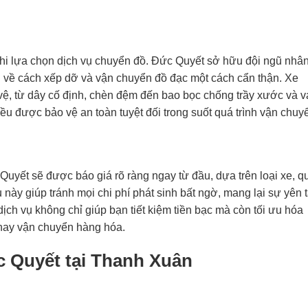
khi lựa chọn dịch vụ chuyển đồ. Đức Quyết sở hữu đội ngũ nhâ
n về cách xếp dỡ và vận chuyển đồ đạc một cách cẩn thận. Xe
 vệ, từ dây cố định, chèn đệm đến bao bọc chống trầy xước và v
u được bảo vệ an toàn tuyệt đối trong suốt quá trình vận chuy
Quyết sẽ được báo giá rõ ràng ngay từ đầu, dựa trên loại xe, 
ày giúp tránh mọi chi phí phát sinh bất ngờ, mang lại sự yên 
dịch vụ không chỉ giúp bạn tiết kiệm tiền bạc mà còn tối ưu hóa
hay vận chuyển hàng hóa.
ức Quyết tại Thanh Xuân