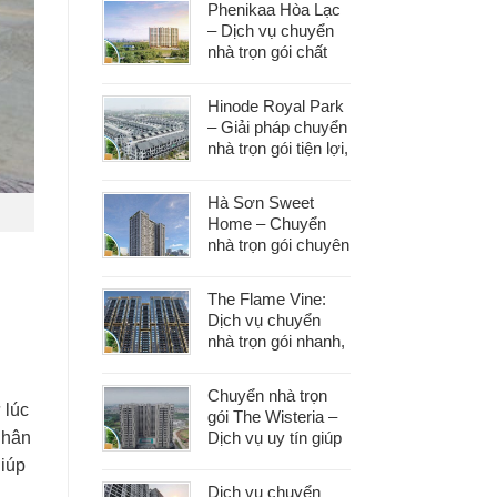
Phenikaa Hòa Lạc
– Dịch vụ chuyển
nhà trọn gói chất
lượng, giá tốt hàng
đầu
Hinode Royal Park
– Giải pháp chuyển
nhà trọn gói tiện lợi,
tiết kiệm thời gian
và công sức
Hà Sơn Sweet
Home – Chuyển
nhà trọn gói chuyên
nghiệp, bảo vệ tài
sản trong từng
The Flame Vine:
khâu
Dịch vụ chuyển
nhà trọn gói nhanh,
an toàn với chi phí
tiết kiệm
Chuyển nhà trọn
 lúc
gói The Wisteria –
Dịch vụ uy tín giúp
nhân
bạn dọn nhà nhẹ
giúp
nhàng, không lo
Dịch vụ chuyển