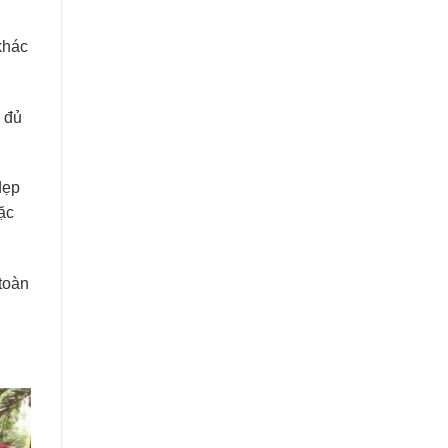
khác
 đủ
dẹp
ặc
toàn