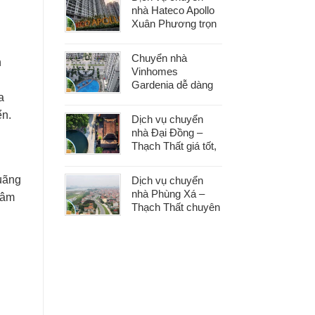
phát sinh
nhà Hateco Apollo
Xuân Phương trọn
gói – Tiết kiệm thời
gian, chi phí hợp lý
Chuyển nhà
n
Vinhomes
Gardenia dễ dàng
a
với dịch vụ trọn gói,
hỗ trợ 24/7, không
ển.
Dịch vụ chuyển
phát sinh chi phí
nhà Đại Đồng –
Thạch Thất giá tốt,
nhanh gọn, phù
hợp mọi nhu cầu
quãng
Dịch vụ chuyển
chuyển nhà
nhà Phùng Xá –
tâm
Thạch Thất chuyên
nghiệp, an toàn tài
sản, hỗ trợ 24/7