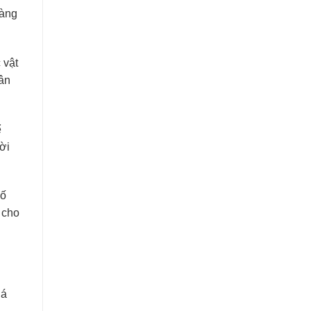
hàng
 vật
uân
ể
ời
số
 cho
uá