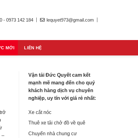
0 - 0973 142 184
lequyet973@gmail.com
ỨC MỚI
LIÊN HỆ
Vận tải Đức Quyết cam kết
mạnh mẽ mang đến cho quý
khách hàng dịch vụ chuyên
nghiệp, uy tín với giá rẻ nhất:
Xe cắt nóc
trở
p
Thuê xe tải chở đồ về quê
ừ
Chuyển nhà chung cư
 –