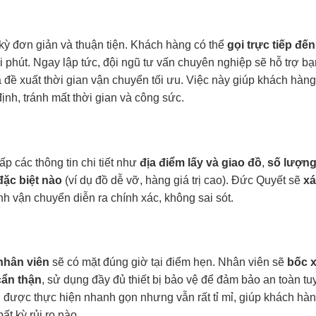
 kỳ đơn giản và thuận tiện. Khách hàng có thể
gọi trực tiếp đến
i phút. Ngay lập tức, đội ngũ tư vấn chuyên nghiệp sẽ hỗ trợ bạ
à đề xuất thời gian vận chuyển tối ưu. Việc này giúp khách hàng
định, tránh mất thời gian và công sức.
p các thông tin chi tiết như
địa điểm lấy và giao đồ
,
số lượng
đặc biệt nào
(ví dụ đồ dễ vỡ, hàng giá trị cao). Đức Quyết sẽ
xá
nh vận chuyển diễn ra chính xác, không sai sót.
nhân viên
sẽ có mặt đúng giờ tại điểm hẹn. Nhân viên sẽ
bốc x
cẩn thận
, sử dụng đầy đủ thiết bị bảo vệ để đảm bảo an toàn tu
ển được thực hiện nhanh gọn nhưng vẫn rất tỉ mỉ, giúp khách hà
ất kỳ rủi ro nào.