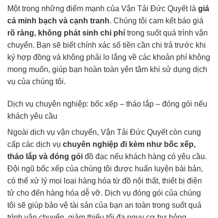
Một trong những điểm mạnh của Vận Tải Đức Quyết là
giá
cả minh bạch và cạnh tranh
. Chúng tôi cam kết báo giá
rõ ràng, không phát sinh chi phí
trong suốt quá trình vận
chuyển. Bạn sẽ biết chính xác số tiền cần chi trả trước khi
ký hợp đồng và không phải lo lắng về các khoản phí không
mong muốn, giúp bạn hoàn toàn yên tâm khi sử dụng dịch
vụ của chúng tôi.
Dịch vụ chuyên nghiệp: bốc xếp – tháo lắp – đóng gói nếu
khách yêu cầu
Ngoài dịch vụ vận chuyển, Vận Tải Đức Quyết còn cung
cấp các dịch vụ
chuyên nghiệp đi kèm như bốc xếp,
tháo lắp và đóng gói
đồ đạc nếu khách hàng có yêu cầu.
Đội ngũ bốc xếp của chúng tôi được huấn luyện bài bản,
có thể xử lý mọi loại hàng hóa từ đồ nội thất, thiết bị điện
tử cho đến hàng hóa dễ vỡ. Dịch vụ đóng gói của chúng
tôi sẽ giúp bảo vệ tài sản của bạn an toàn trong suốt quá
trình vận chuyển, giảm thiểu tối đa nguy cơ hư hỏng.