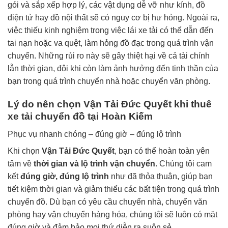
gói và sắp xếp hợp lý, các vật dụng dễ vỡ như kính, đồ
điện tử hay đồ nội thất sẽ có nguy cơ bị hư hỏng. Ngoài ra,
việc thiếu kinh nghiệm trong việc lái xe tải có thể dẫn đến
tai nạn hoặc va quệt, làm hỏng đồ đạc trong quá trình vận
chuyển. Những rủi ro này sẽ gây thiệt hại về cả tài chính
lẫn thời gian, đôi khi còn làm ảnh hưởng đến tinh thần của
bạn trong quá trình chuyển nhà hoặc chuyển văn phòng.
Lý do nên chọn Vận Tải Đức Quyết khi thuê
xe tải chuyển đồ tại Hoàn Kiếm
Phục vụ nhanh chóng – đúng giờ – đúng lộ trình
Khi chọn
Vận Tải Đức Quyết
, bạn có thể hoàn toàn yên
tâm về
thời gian và lộ trình vận chuyển
. Chúng tôi cam
kết
đúng giờ, đúng lộ trình
như đã thỏa thuận, giúp bạn
tiết kiệm thời gian và giảm thiểu các bất tiện trong quá trình
chuyển đồ. Dù bạn có yêu cầu chuyển nhà, chuyển văn
phòng hay vận chuyển hàng hóa, chúng tôi sẽ luôn có mặt
đúng giờ và đảm bảo mọi thứ diễn ra suôn sẻ.