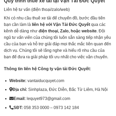
Quy trình thuê xe tải tại Vận Tải Đức Quyết
Liên hệ tư vấn (điện thoại/zalo/web)
Khi có nhu cầu thuê xe tải để chuyển đồ, bước đầu tiên
bạn cần làm là
liên hệ với Vận Tải Đức Quyết
qua các
kênh dễ dàng như
điện thoại, Zalo, hoặc website
. Đội
ngũ tư vấn viên của chúng tôi luôn sẵn sàng tiếp nhận yêu
cầu của bạn và hỗ trợ giải đáp mọi thắc mắc liên quan đến
dịch vụ. Chúng tôi sẽ lắng nghe và hiểu rõ nhu cầu của
bạn để đưa ra giải pháp tối ưu nhất cho việc vận chuyển.
Thông tin liên hệ Công ty vận tải Đức Quyết:
Website:
vantaiducquyet.com
Địa chỉ:
Sinhplaza, Đức Diễn, Bắc Từ Liêm, Hà Nội
Email:
lequyet973@gmail.com
SĐT:
058 353 0000 – 0973 142 184