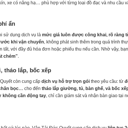
kín, xe có nâng hạ… phù hợp với từng loại đồ đạc và nhu cầu 
phí ẩn
i sử dụng dịch vụ là
mức giá luôn được công khai, rõ ràng 
trước khi vận chuyển
, không phát sinh thêm trong quá trình th
n tất, với đầy đủ hóa đơn hoặc phiếu thu nếu cần. Nhờ vậy, bạ
ặt chém”
.
, tháo lắp, bốc xếp
c Quyết còn cung cấp
dịch vụ hỗ trợ trọn gói
theo yêu cầu: từ
đ
 chăn bọc…
cho đến
tháo lắp giường, tủ, bàn ghế, và bốc xế
hư
không cần động tay
, chỉ cần giám sát và nhận bàn giao tại n
h bất cứ lúc nào, Vận Tải Đức Quyết cung cấp dịch vụ
liên tục 2