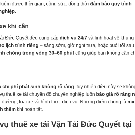
ết kiệm được thời gian, công sức, đồng thời
đảm bảo quy trình
nghiệp
.
xe khi cần
 Tải Đức Quyết đều cung cấp
dịch vụ 24/7
và linh hoạt về khung
o lịch trình riêng
– sáng sớm, giờ nghỉ trưa, hoặc buổi tối sau
nh chóng trong vòng 30–60 phút
cũng giúp bạn không cần c
là
chi phí phát sinh không rõ ràng
, tuy nhiên điều này sẽ khôn
 vụ
thuê xe tải chuyển đồ
chuyên nghiệp luôn
báo giá rõ ràng 
ng đường, loại xe và hình thức dịch vụ. Nhưng điểm chung là
mi
nh thêm
khi hoàn tất.
vụ thuê xe tải Vận Tải Đức Quyết tại