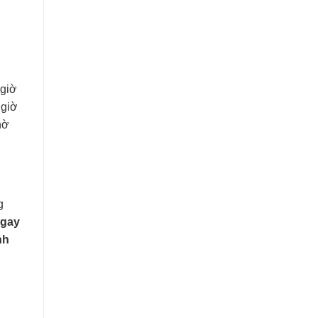
 giờ
 giờ
hờ
g
ngay
nh