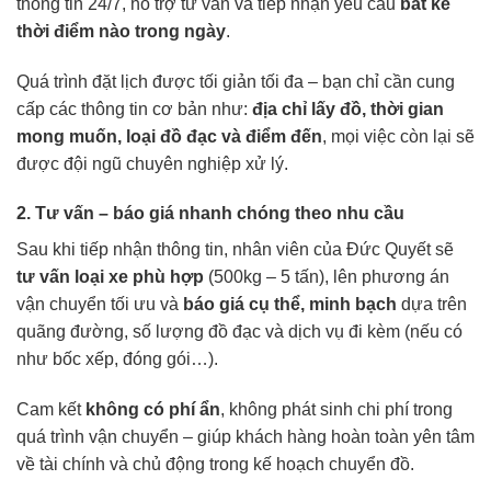
thông tin 24/7, hỗ trợ tư vấn và tiếp nhận yêu cầu
bất kể
thời điểm nào trong ngày
.
Quá trình đặt lịch được tối giản tối đa – bạn chỉ cần cung
cấp các thông tin cơ bản như:
địa chỉ lấy đồ, thời gian
mong muốn, loại đồ đạc và điểm đến
, mọi việc còn lại sẽ
được đội ngũ chuyên nghiệp xử lý.
2. Tư vấn – báo giá nhanh chóng theo nhu cầu
Sau khi tiếp nhận thông tin, nhân viên của Đức Quyết sẽ
tư vấn loại xe phù hợp
(500kg – 5 tấn), lên phương án
vận chuyển tối ưu và
báo giá cụ thể, minh bạch
dựa trên
quãng đường, số lượng đồ đạc và dịch vụ đi kèm (nếu có
như bốc xếp, đóng gói…).
Cam kết
không có phí ẩn
, không phát sinh chi phí trong
quá trình vận chuyển – giúp khách hàng hoàn toàn yên tâm
về tài chính và chủ động trong kế hoạch chuyển đồ.