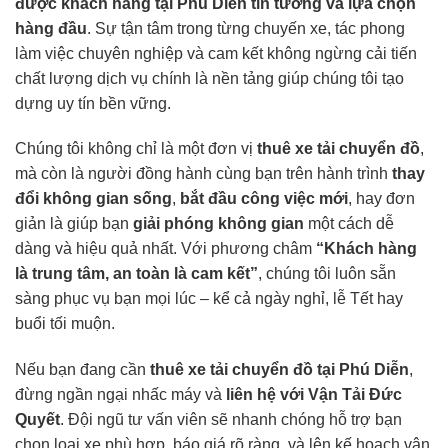
được khách hàng tại Phú Diễn tin tưởng và lựa chọn
hàng đầu
. Sự tận tâm trong từng chuyến xe, tác phong
làm việc chuyên nghiệp và cam kết không ngừng cải tiến
chất lượng dịch vụ chính là nền tảng giúp chúng tôi tạo
dựng uy tín bền vững.
Chúng tôi không chỉ là một đơn vị
thuê xe tải chuyển đồ
,
mà còn là người đồng hành cùng bạn trên hành trình
thay
đổi không gian sống
,
bắt đầu công việc mới
, hay đơn
giản là giúp bạn
giải phóng không gian
một cách dễ
dàng và hiệu quả nhất. Với phương châm
“Khách hàng
là trung tâm, an toàn là cam kết”
, chúng tôi luôn sẵn
sàng phục vụ bạn mọi lúc – kể cả ngày nghỉ, lễ Tết hay
buổi tối muộn.
Nếu bạn đang cần
thuê xe tải chuyển đồ tại Phú Diễn
,
đừng ngần ngại nhấc máy và
liên hệ với Vận Tải Đức
Quyết
. Đội ngũ tư vấn viên sẽ nhanh chóng hỗ trợ bạn
chọn loại xe phù hợp, báo giá rõ ràng, và lên kế hoạch vận