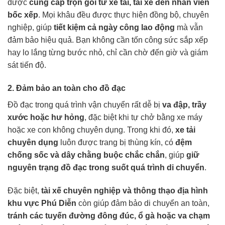
được
cung cấp trọn gói từ xe tải, tài xế đến nhân viên
bốc xếp
. Mọi khâu đều được thực hiện đồng bộ, chuyên
nghiệp, giúp
tiết kiệm cả ngày công lao động
mà vẫn
đảm bảo hiệu quả. Bạn không cần tốn công sức sắp xếp
hay lo lắng từng bước nhỏ, chỉ cần chờ đến giờ và giám
sát tiến độ.
2. Đảm bảo an toàn cho đồ đạc
Đồ đạc trong quá trình vận chuyển rất dễ bị
va đập, trầy
xước hoặc hư hỏng
, đặc biệt khi tự chở bằng xe máy
hoặc xe con không chuyên dụng. Trong khi đó,
xe tải
chuyên dụng
luôn được trang bị thùng kín, có
đệm
chống sốc và dây chằng buộc chắc chắn
, giúp
giữ
nguyên trạng đồ đạc trong suốt quá trình di chuyển
.
Đặc biệt,
tài xế chuyên nghiệp và thông thạo địa hình
khu vực Phú Diễn
còn giúp đảm bảo di chuyển an toàn,
tránh các tuyến đường đông đúc, ổ gà hoặc va chạm