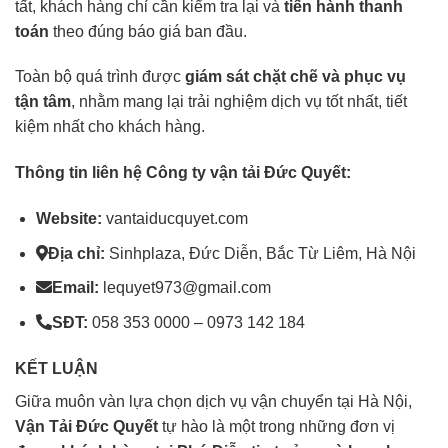
tất, khách hàng chỉ cần kiểm tra lại và
tiến hành thanh
toán
theo đúng báo giá ban đầu.
Toàn bộ quá trình được
giám sát chặt chẽ và phục vụ
tận tâm
, nhằm mang lại trải nghiệm dịch vụ tốt nhất, tiết
kiệm nhất cho khách hàng.
Thông tin liên hệ Công ty vận tải Đức Quyết:
Website:
vantaiducquyet.com
Địa chỉ:
Sinhplaza, Đức Diễn, Bắc Từ Liêm, Hà Nội
Email:
lequyet973@gmail.com
SĐT:
058 353 0000 – 0973 142 184
KẾT LUẬN
Giữa muôn vàn lựa chọn dịch vụ vận chuyển tại Hà Nội,
Vận Tải Đức Quyết
tự hào là một trong những đơn vị