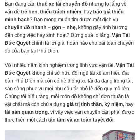
Bạn đang cần
thuê xe tải chuyển đồ
nhưng lo lắng về
vấn đề
trễ hẹn
,
thiếu trách nhiệm
, hay
báo giá thiếu
minh bạch
? Bạn mong muốn tìm được một dịch vụ
chuyển đồ nhanh – gọn – nhẹ
, không gây ảnh hưởng
đến công việc hay sinh hoạt? Đừng quá lo lắng!
Vận Tải
Đức Quyết
chính là lời giải hoàn hảo cho bài toán chuyển
đồ của bạn tại Phú Diễn.
Với nhiều năm kinh nghiệm trong lĩnh vực vận tải,
Vận Tải
Đức Quyết
không chỉ sở hữu đội ngũ tài xế am hiểu địa
bàn Phú Diễn mà còn có hệ thống xe tải đa dạng trọng tải,
sẵn sàng phục vụ mọi nhu cầu từ nhỏ lẻ đến quy mô lớn.
Chúng tôi hiểu rằng, mỗi món đồ không chỉ đơn thuần là
vật chất mà còn chứa đựng
giá trị tinh thần
,
kỷ niệm
, hay
tài sản quan trọng
, vì vậy việc vận chuyển cần phải được
thực hiện một cách
tận tâm và an toàn tuyệt đối
.