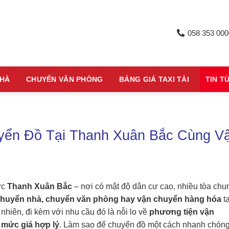
058 353 000
NHÀ
CHUYỂN VĂN PHÒNG
BẢNG GIÁ TAXI TẢI
TIN T
uyển Đồ Tại Thanh Xuân Bắc Cùng V
ực
Thanh Xuân Bắc
– nơi có mật độ dân cư cao, nhiều tòa chu
huyển nhà, chuyển văn phòng hay vận chuyển hàng hóa
tạ
nhiên, đi kèm với nhu cầu đó là nỗi lo về
phương tiện vận
à mức giá hợp lý
. Làm sao để chuyển đồ một cách nhanh chóng