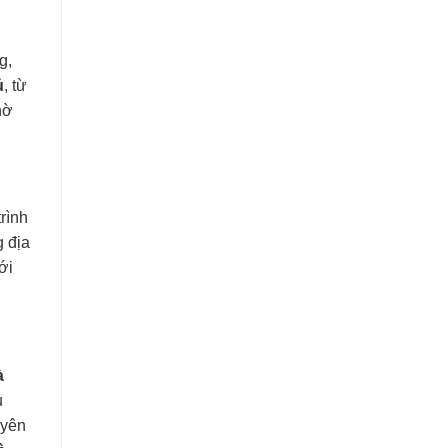
g,
ủ
, từ
hờ
rình
g địa
ới
à
u
uyên