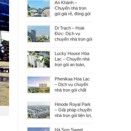
An Khánh –
Chuyển nhà trọn
gói giá rẻ, đóng gói
cẩn thận, vận
chuyển an toàn
Di Trạch – Hoài
Đức: Dịch vụ
chuyển nhà trọn gói
uy tín, đáp ứng mọi
nhu cầu chuyển
Lucky House Hòa
dọn
Lạc – Chuyển nhà
trọn gói an toàn,
đúng hẹn, phục vụ
tận tâm
Phenikaa Hòa Lạc
– Dịch vụ chuyển
nhà trọn gói chất
lượng, giá tốt hàng
đầu
Hinode Royal Park
– Giải pháp chuyển
nhà trọn gói tiện lợi,
tiết kiệm thời gian
và công sức
Hà Sơn Sweet