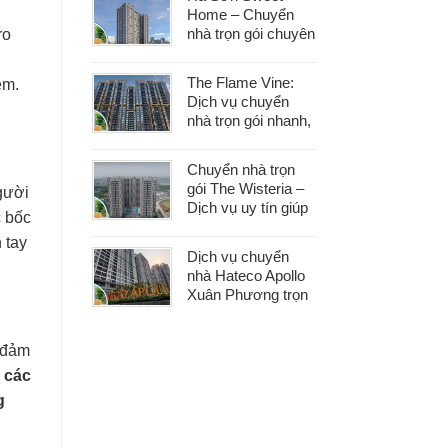
Home – Chuyển
nhà trọn gói chuyên
ro
nghiệp, bảo vệ tài
sản trong từng
The Flame Vine:
ệm.
khâu
Dịch vụ chuyển
nhà trọn gói nhanh,
an toàn với chi phí
tiết kiệm
Chuyển nhà trọn
gói The Wisteria –
người
Dịch vụ uy tín giúp
c bốc
bạn dọn nhà nhẹ
 tay
nhàng, không lo
Dịch vụ chuyển
phát sinh
nhà Hateco Apollo
Xuân Phương trọn
gói – Tiết kiệm thời
gian, chi phí hợp lý
 đảm
ý các
g