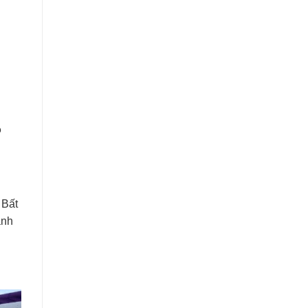
õ
. Bất
anh