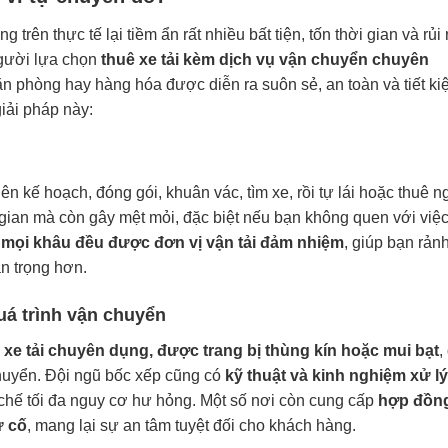
rên thực tế lại tiềm ẩn rất nhiều bất tiện, tốn thời gian và rủi 
người lựa chọn
thuê xe tải kèm dịch vụ vận chuyển chuyên
n phòng hay hàng hóa được diễn ra suôn sẻ, an toàn và tiết ki
iải pháp này:
n kế hoạch, đóng gói, khuân vác, tìm xe, rồi tự lái hoặc thuê 
 gian mà còn gây mệt mỏi, đặc biệt nếu bạn không quen với việ
,
mọi khâu đều được đơn vị vận tải đảm nhiệm
, giúp bạn rảnh
n trọng hơn.
uá trình vận chuyển
ó
xe tải chuyên dụng, được trang bị thùng kín hoặc mui bạt
,
chuyển. Đội ngũ bốc xếp cũng có
kỹ thuật và kinh nghiệm xử l
 chế tối đa nguy cơ hư hỏng. Một số nơi còn cung cấp
hợp đồn
ự cố
, mang lại sự an tâm tuyệt đối cho khách hàng.