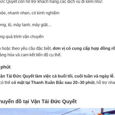
ức Quyết còn hỗ trợ khách hàng các dịch vụ đi kèm như:
hỏe, nhanh nhẹn, có kinh nghiệm
ng, tủ, máy lạnh, máy giặt…
ong quá trình vận chuyển
 hoặc theo yêu cầu đặc biệt,
đơn vị có cung cấp hợp đồng r
àng hóa và cam kết tiến độ cụ thể.
 phút
ận Tải Đức Quyết làm việc cả buổi tối, cuối tuần và ngày lễ
 có thể
có mặt tại Thanh Xuân Bắc sau 20–30 phút
, hỗ trợ nh
chuyển đồ tại Vận Tải Đức Quyết