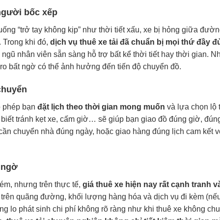
người bốc xếp
uống “trở tay không kịp” như thời tiết xấu, xe bị hỏng giữa đườn
 Trong khi đó,
dịch vụ thuê xe tải đã chuẩn bị mọi thứ đầy đ
ngũ nhân viên sẵn sàng hỗ trợ bất kể thời tiết hay thời gian. N
 ro bất ngờ có thể ảnh hưởng đến tiến độ chuyển đồ.
 chuyển
ho phép bạn
đặt lịch theo thời gian mong muốn
và lựa chọn lộ t
biết tránh kẹt xe, cấm giờ… sẽ giúp bạn giao đồ đúng giờ, đún
 cần chuyển nhà đúng ngày, hoặc giao hàng đúng lịch cam kết v
t ngờ
kém, nhưng trên thực tế,
giá thuê xe hiện nay rất cạnh tranh v
 trên quãng đường, khối lượng hàng hóa và dịch vụ đi kèm (nế
ông lo phát sinh chi phí không rõ ràng như khi thuê xe không ch