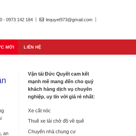
0 - 0973 142 184
lequyet973@gmail.com
ỨC MỚI
LIÊN HỆ
Vận tải Đức Quyết cam kết
ận
mạnh mẽ mang đến cho quý
khách hàng dịch vụ chuyên
nghiệp, uy tín với giá rẻ nhất:
Xe cắt nóc
ng
i
Thuê xe tải chở đồ về quê
Chuyển nhà chung cư
, an