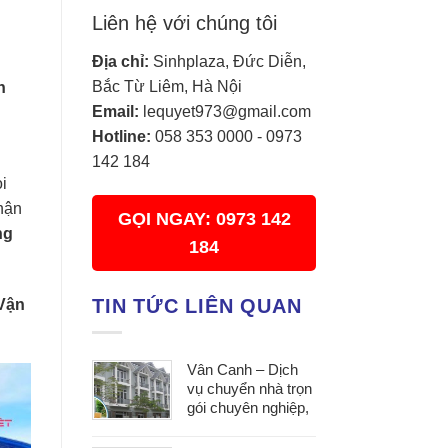
Liên hệ với chúng tôi
Địa chỉ:
Sinhplaza, Đức Diễn,
Bắc Từ Liêm, Hà Nội
h
Email:
lequyet973@gmail.com
Hotline:
058 353 0000
-
0973
142 184
i
hận
GỌI NGAY: 0973 142
ng
184
TIN TỨC LIÊN QUAN
Vận
Vân Canh – Dịch
vụ chuyển nhà trọn
gói chuyên nghiệp,
tối ưu chi phí cho
mọi gia đình