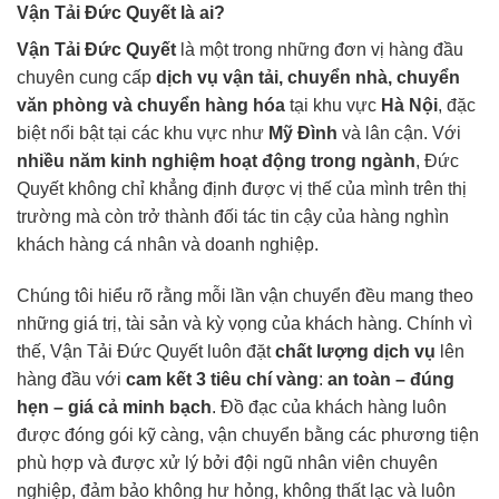
Vận Tải Đức Quyết là ai?
Vận Tải Đức Quyết
là một trong những đơn vị hàng đầu
chuyên cung cấp
dịch vụ vận tải, chuyển nhà, chuyển
văn phòng và chuyển hàng hóa
tại khu vực
Hà Nội
, đặc
biệt nổi bật tại các khu vực như
Mỹ Đình
và lân cận. Với
nhiều năm kinh nghiệm hoạt động trong ngành
, Đức
Quyết không chỉ khẳng định được vị thế của mình trên thị
trường mà còn trở thành đối tác tin cậy của hàng nghìn
khách hàng cá nhân và doanh nghiệp.
Chúng tôi hiểu rõ rằng mỗi lần vận chuyển đều mang theo
những giá trị, tài sản và kỳ vọng của khách hàng. Chính vì
thế, Vận Tải Đức Quyết luôn đặt
chất lượng dịch vụ
lên
hàng đầu với
cam kết 3 tiêu chí vàng
:
an toàn – đúng
hẹn – giá cả minh bạch
. Đồ đạc của khách hàng luôn
được đóng gói kỹ càng, vận chuyển bằng các phương tiện
phù hợp và được xử lý bởi đội ngũ nhân viên chuyên
nghiệp, đảm bảo không hư hỏng, không thất lạc và luôn