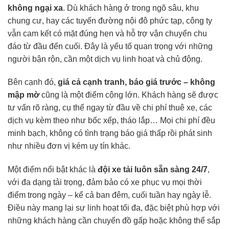
không ngại xa
. Dù khách hàng ở trong ngõ sâu, khu
chung cư, hay các tuyến đường nội đô phức tạp, công ty
vẫn cam kết có mặt đúng hẹn và hỗ trợ vận chuyển chu
đáo từ đầu đến cuối. Đây là yếu tố quan trọng với những
người bận rộn, cần một dịch vụ linh hoạt và chủ động.
Bên cạnh đó,
giá cả cạnh tranh, báo giá trước – không
mập mờ
cũng là một điểm cộng lớn. Khách hàng sẽ được
tư vấn rõ ràng, cụ thể ngay từ đầu về chi phí thuê xe, các
dịch vụ kèm theo như bốc xếp, tháo lắp… Mọi chi phí đều
minh bạch, không có tình trạng báo giá thấp rồi phát sinh
như nhiều đơn vị kém uy tín khác.
Một điểm nổi bật khác là
đội xe tải luôn sẵn sàng 24/7
,
với đa dạng tải trọng, đảm bảo có xe phục vụ mọi thời
điểm trong ngày – kể cả ban đêm, cuối tuần hay ngày lễ.
Điều này mang lại sự linh hoạt tối đa, đặc biệt phù hợp với
những khách hàng cần chuyển đồ gấp hoặc không thể sắp