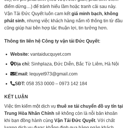
điểm dừng…) để tránh hiểu lầm hoặc tranh cãi sau này.
Vận Tải Đức Quyết luôn cam kết
giá minh bạch, không
phát sinh
, nhưng việc khách hàng nắm rõ thông tin từ đầu
cũng giúp hai bên hợp tác thuận lợi, tin tưởng hơn.
Thông tin liên hệ Công ty vận tải Đức Quyết:
Website:
vantaiducquyet.com
Địa chỉ:
Sinhplaza, Đức Diễn, Bắc Từ Liêm, Hà Nội
Email:
lequyet973@gmail.com
SĐT:
058 353 0000 – 0973 142 184
KẾT LUẬN
Việc tìm kiếm một dịch vụ
thuê xe tải chuyển đồ
uy tín tại
Trung Hòa Nhân Chính
sẽ không còn là nỗi băn khoăn
khi bạn đồng hành cùng
Vận Tải Đức Quyết
. Với chất
lượng dịch vụ được khẳng định qua hàng ngàn khách