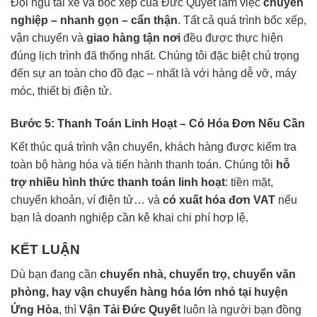
Đội ngũ tài xế và bốc xếp của Đức Quyết làm việc
chuyên
nghiệp – nhanh gọn – cẩn thận
. Tất cả quá trình bốc xếp,
vận chuyển và
giao hàng tận nơi
đều được thực hiện
đúng lịch trình đã thống nhất. Chúng tôi đặc biệt chú trọng
đến sự an toàn cho đồ đạc – nhất là với hàng dễ vỡ, máy
móc, thiết bị điện tử.
Bước 5: Thanh Toán Linh Hoạt – Có Hóa Đơn Nếu Cần
Kết thúc quá trình vận chuyển, khách hàng được kiểm tra
toàn bộ hàng hóa và tiến hành thanh toán. Chúng tôi
hỗ
trợ nhiều hình thức thanh toán linh hoạt
: tiền mặt,
chuyển khoản, ví điện tử… và
có xuất hóa đơn VAT
nếu
bạn là doanh nghiệp cần kê khai chi phí hợp lệ.
KẾT LUẬN
Dù bạn đang cần
chuyển nhà, chuyển trọ, chuyển văn
phòng, hay vận chuyển hàng hóa lớn nhỏ tại huyện
Ứng Hòa
, thì
Vận Tải Đức Quyết
luôn là người bạn đồng