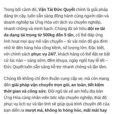
Trong bối cảnh đó,
Vận Tải Đức Quyết
chính là giải pháp
đáng tin cậy, luôn sẵn sàng đồng hành cùng người dân và
doanh nghiệp tại Ứng Hòa với dịch vụ chuyên nghiệp,
nhanh chóng và minh bạch. Chúng tôi sở hữu
đội xe tải
đa dạng tải trọng từ 500kg đến 5 tấn
, có thể đáp ứng
linh hoạt mọi quy mô vận chuyển – từ vài món đồ gia đình
nhỏ lẻ đến hàng hóa cồng kềnh, số lượng lớn. Đặc biệt,
với chính sách
phục vụ 24/7
, khách hàng có thể đặt xe bất
cứ lúc nào – sáng sớm, đêm khuya, ngày nghỉ hay lễ tết –
Đức Quyết luôn sẵn sàng hỗ trợ nhanh chóng và tận tâm.
Chúng tôi không chỉ đơn thuần cung cấp xe, mà còn mang
đến
giải pháp vận chuyển trọn gói, an toàn, tiết kiệm
thời gian và công sức
. Đội ngũ tài xế am hiểu địa bàn
Ứng Hòa cùng nhân viên bốc xếp chuyên nghiệp, thái độ
phục vụ lịch sự và tận tình sẽ giúp quá trình chuyển đồ của
bạn diễn ra
mượt mà, không lo hỏng hóc, mất mát hay