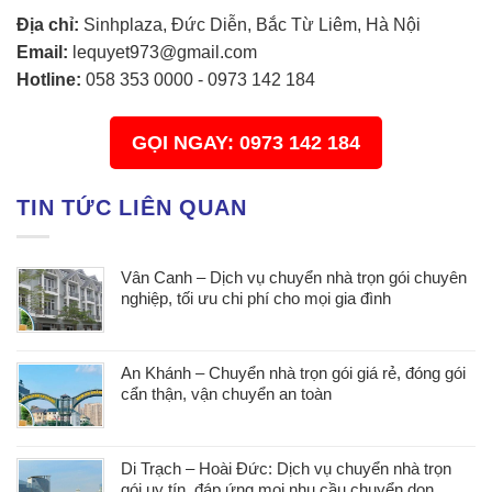
Địa chỉ:
Sinhplaza, Đức Diễn, Bắc Từ Liêm, Hà Nội
Email:
lequyet973@gmail.com
Hotline:
058 353 0000
-
0973 142 184
GỌI NGAY: 0973 142 184
TIN TỨC LIÊN QUAN
Vân Canh – Dịch vụ chuyển nhà trọn gói chuyên
nghiệp, tối ưu chi phí cho mọi gia đình
An Khánh – Chuyển nhà trọn gói giá rẻ, đóng gói
cẩn thận, vận chuyển an toàn
Di Trạch – Hoài Đức: Dịch vụ chuyển nhà trọn
gói uy tín, đáp ứng mọi nhu cầu chuyển dọn