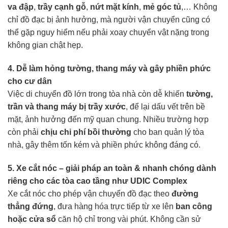
va đập
,
trầy cạnh gỗ
,
nứt mặt kính
,
mẻ góc tủ
,… Không
chỉ đồ đạc bị ảnh hưởng, mà người vận chuyển cũng có
thể gặp nguy hiểm nếu phải xoay chuyển vật nặng trong
không gian chật hẹp.
4. Dễ làm hỏng tường, thang máy và gây phiền phức
cho cư dân
Việc di chuyển đồ lớn trong tòa nhà còn dễ khiến
tường,
trần và thang máy bị trầy xước
, để lại dấu vết trên bề
mặt, ảnh hưởng đến mỹ quan chung. Nhiều trường hợp
còn phải
chịu chi phí bồi thường
cho ban quản lý tòa
nhà, gây thêm tốn kém và phiền phức không đáng có.
5. Xe cắt nóc – giải pháp an toàn & nhanh chóng dành
riêng cho các tòa cao tầng như UDIC Complex
Xe cắt nóc cho phép vận chuyển đồ đạc theo
đường
thẳng đứng
, đưa hàng hóa trực tiếp từ xe lên
ban công
hoặc cửa sổ
căn hộ chỉ trong vài phút. Không cần sử