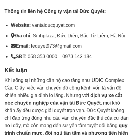
Thông tin liên hệ Công ty vận tải Đức Quyết:
Website:
vantaiducquyet.com
Địa chỉ:
Sinhplaza, Đức Diễn, Bắc Từ Liêm, Hà Nội
Email:
lequyet973@gmail.com
SĐT:
058 353 0000 – 0973 142 184
Kết luận
Khi sống tại những căn hộ cao tầng như UDIC Complex
Cầu Giấy, việc vận chuyển đồ cồng kềnh vốn là vấn đề
khiến nhiều gia đình lo lắng. Nhưng với
dịch vụ
xe cắt
nóc
chuyên nghiệp của vận tải Đức Quyết
, mọi khó
khăn ấy đều được giải quyết trọn vẹn. Đức Quyết không
chỉ đáp ứng đúng nhu cầu vận chuyển đặc thù của cư dân
nơi đây, mà còn mang đến sự yên tâm tuyệt đối bằng
quy
trình chuẩn mực, đội ngũ tận tâm và phương tiện hiện