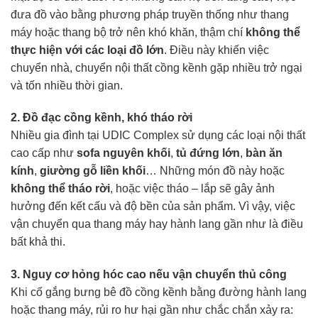
đưa đồ vào bằng phương pháp truyền thống như thang
máy hoặc thang bộ trở nên khó khăn, thậm chí
không thể
thực hiện với các loại đồ lớn
. Điều này khiến việc
chuyển nhà, chuyển nội thất cồng kềnh gặp nhiều trở ngại
và tốn nhiều thời gian.
2. Đồ đạc cồng kềnh, khó tháo rời
Nhiều gia đình tại UDIC Complex sử dụng các loại nội thất
cao cấp như
sofa nguyên khối
,
tủ đứng lớn
,
bàn ăn
kính
,
giường gỗ liền khối
… Những món đồ này hoặc
không thể tháo rời
, hoặc việc tháo – lắp sẽ gây ảnh
hưởng đến kết cấu và độ bền của sản phẩm. Vì vậy, việc
vận chuyển qua thang máy hay hành lang gần như là điều
bất khả thi.
3. Nguy cơ hỏng hóc cao nếu vận chuyển thủ công
Khi cố gắng bưng bê đồ cồng kềnh bằng đường hành lang
hoặc thang máy, rủi ro hư hại gần như chắc chắn xảy ra: