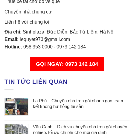
Thuê xe tải chở đồ về quê
Chuyển nhà chung cư
Liên hệ với chúng tôi
Địa chỉ:
Sinhplaza, Đức Diễn, Bắc Từ Liêm, Hà Nội
Email:
lequyet973@gmail.com
Hotline:
058 353 0000
-
0973 142 184
GỌI NGAY: 0973 142 184
TIN TỨC LIÊN QUAN
La Phù – Chuyển nhà trọn gói nhanh gọn, cam
kết không hư hỏng tài sản
Vân Canh – Dịch vụ chuyển nhà trọn gói chuyên
nghiệp, tối ưu chi phí cho mọi gia đình