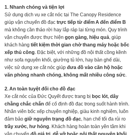
1. Nhanh chóng và tiện lợi
Sử dụng dịch vụ xe cắt nóc tại The Canopy Residence
giúp vận chuyển đồ đạc
trực tiếp từ điểm A đến điểm B
mà không cần tháo rời hay lắp ráp lại từng món. Quy trình
vận chuyển được thực hiện
gọn gàng, hiệu quả
, giúp
khách hàng
tiết kiệm thời gian chờ thang máy hoặc bốc
xếp thủ công
. Đặc biệt, với những đồ nội thất cồng kềnh
như sofa nguyên khối, giường tủ lớn, hay bàn ghế dài,
việc sử dụng xe cắt nóc giúp
đưa đồ vào căn hộ hoặc
văn phòng nhanh chóng, không mất nhiều công sức
.
2. An toàn tuyệt đối cho đồ đạc
Xe cắt nóc của Đức Quyết được trang bị
bọc lót, dây
chằng chắc chắn
để cố định đồ đạc trong suốt hành trình.
Nhân viên bốc xếp chuyên nghiệp, giàu kinh nghiệm, luôn
đảm bảo
giữ nguyên trạng đồ đạc
, hạn chế tối đa rủi ro
trầy xước, hư hỏng
. Khách hàng hoàn toàn yên tâm khi
vận chuyển
đồ giá trị, dễ vỡ hoặc nội thất nguyên khối
.