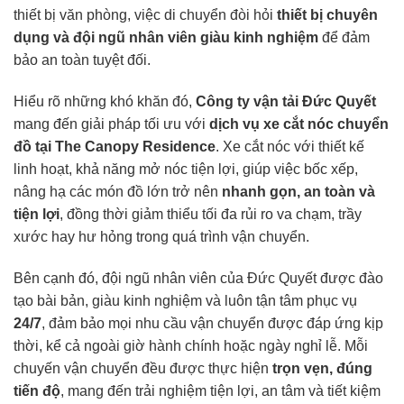
thiết bị văn phòng, việc di chuyển đòi hỏi
thiết bị chuyên
dụng và đội ngũ nhân viên giàu kinh nghiệm
để đảm
bảo an toàn tuyệt đối.
Hiểu rõ những khó khăn đó,
Công ty vận tải Đức Quyết
mang đến giải pháp tối ưu với
dịch vụ xe cắt nóc chuyển
đồ tại The Canopy Residence
. Xe cắt nóc với thiết kế
linh hoạt, khả năng mở nóc tiện lợi, giúp việc bốc xếp,
nâng hạ các món đồ lớn trở nên
nhanh gọn, an toàn và
tiện lợi
, đồng thời giảm thiểu tối đa rủi ro va chạm, trầy
xước hay hư hỏng trong quá trình vận chuyển.
Bên cạnh đó, đội ngũ nhân viên của Đức Quyết được đào
tạo bài bản, giàu kinh nghiệm và luôn tận tâm phục vụ
24/7
, đảm bảo mọi nhu cầu vận chuyển được đáp ứng kịp
thời, kể cả ngoài giờ hành chính hoặc ngày nghỉ lễ. Mỗi
chuyến vận chuyển đều được thực hiện
trọn vẹn, đúng
tiến độ
, mang đến trải nghiệm tiện lợi, an tâm và tiết kiệm