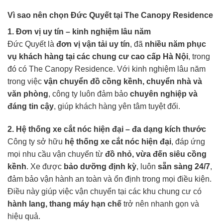
Vì sao nên chọn Đức Quyết tại The Canopy Residence
1. Đơn vị uy tín – kinh nghiệm lâu năm
Đức Quyết là
đơn vị vận tải uy tín
, đã
nhiều năm phục
vụ khách hàng tại các chung cư cao cấp Hà Nội
, trong
đó có The Canopy Residence. Với kinh nghiệm lâu năm
trong việc
vận chuyển đồ cồng kềnh, chuyển nhà và
văn phòng
, công ty luôn đảm bảo
chuyên nghiệp và
đáng tin cậy
, giúp khách hàng yên tâm tuyệt đối.
2. Hệ thống xe cắt nóc hiện đại – đa dạng kích thước
Công ty sở hữu
hệ thống xe cắt nóc hiện đại
, đáp ứng
mọi nhu cầu vận chuyển từ
đồ nhỏ, vừa đến siêu cồng
kềnh
. Xe được
bảo dưỡng định kỳ
, luôn
sẵn sàng 24/7
,
đảm bảo vận hành an toàn và ổn định trong mọi điều kiện.
Điều này giúp việc vận chuyển tại các khu chung cư có
hành lang, thang máy hạn chế
trở nên nhanh gọn và
hiệu quả.