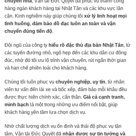
chuyển nhà
, Vận tải Đức Quyết đã phục vụ thành công
hàng ngàn khách hàng tại Nhật Tân và các khu vực lân
cận. Kinh nghiệm này giúp chúng tôi
xử lý linh hoạt mọi
tình huống, đảm bảo đồ đạc luôn an toàn và vận
chuyển đúng tiến độ
.
Đội ngũ của công ty
hiểu rõ đặc thù địa bàn Nhật Tân
, từ
các tuyến đường nhỏ, ngõ hẹp đến các khu dân cư đông
đúc, nhờ đó tối ưu lộ trình vận chuyển, rút ngắn thời gian
và hạn chế phiền toái cho khách hàng.
Chúng tôi luôn phục vụ
chuyên nghiệp, uy tín
, từ nhân
viên tư vấn đến lái xe và bốc xếp, đảm bảo mỗi khâu đều
được thực hiện chính xác, cẩn thận.
Giá cả cạnh tranh,
minh bạch
là một trong những ưu điểm nổi bật, giúp
khách hàng yên tâm lựa chọn dịch vụ.
Nhờ chất lượng dịch vụ ổn định và thái độ phục vụ tận
tâm, Vận tải Đức Quyết đã
nhận được sự tin tưởng và