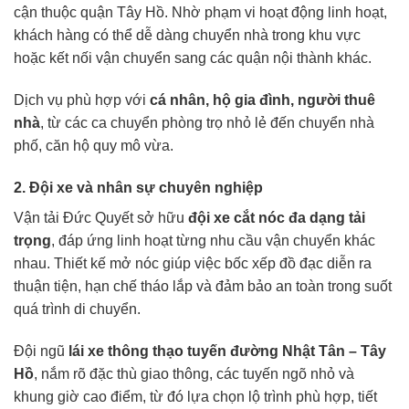
cận thuộc quận Tây Hồ. Nhờ phạm vi hoạt động linh hoạt,
khách hàng có thể dễ dàng chuyển nhà trong khu vực
hoặc kết nối vận chuyển sang các quận nội thành khác.
Dịch vụ phù hợp với
cá nhân, hộ gia đình, người thuê
nhà
, từ các ca chuyển phòng trọ nhỏ lẻ đến chuyển nhà
phố, căn hộ quy mô vừa.
2. Đội xe và nhân sự chuyên nghiệp
Vận tải Đức Quyết sở hữu
đội xe cắt nóc đa dạng tải
trọng
, đáp ứng linh hoạt từng nhu cầu vận chuyển khác
nhau. Thiết kế mở nóc giúp việc bốc xếp đồ đạc diễn ra
thuận tiện, hạn chế tháo lắp và đảm bảo an toàn trong suốt
quá trình di chuyển.
Đội ngũ
lái xe thông thạo tuyến đường Nhật Tân – Tây
Hồ
, nắm rõ đặc thù giao thông, các tuyến ngõ nhỏ và
khung giờ cao điểm, từ đó lựa chọn lộ trình phù hợp, tiết