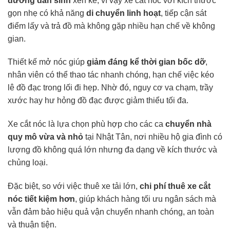
đường dân sinh
xen kẽ, vì vậy xe cắt nóc với kích thước
gọn nhẹ có khả năng
di chuyển linh hoạt
, tiếp cận sát
điểm lấy và trả đồ mà không gặp nhiều hạn chế về không
gian.
Thiết kế mở nóc giúp
giảm đáng kể thời gian bốc dỡ
,
nhân viên có thể thao tác nhanh chóng, hạn chế việc kéo
lê đồ đạc trong lối đi hẹp. Nhờ đó, nguy cơ va chạm, trầy
xước hay hư hỏng đồ đạc được giảm thiểu tối đa.
Xe cắt nóc là lựa chọn phù hợp cho các ca
chuyển nhà
quy mô vừa và nhỏ
tại Nhật Tân, nơi nhiều hộ gia đình có
lượng đồ không quá lớn nhưng đa dạng về kích thước và
chủng loại.
Đặc biệt, so với việc thuê xe tải lớn,
chi phí thuê xe cắt
nóc tiết kiệm hơn
, giúp khách hàng tối ưu ngân sách mà
vẫn đảm bảo hiệu quả vận chuyển nhanh chóng, an toàn
và thuận tiện.