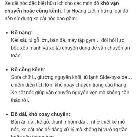
Xe cắt nóc đặc biệt hữu ích cho các món đồ
khó vận
chuyển hoặc cồng kềnh
. Tại Hoàng Liệt, những loại đồ
nên sử dụng xe cắt nóc bao gồm:
Đồ nặng:
Két sắt, tủ gỗ lớn, bàn đá, máy tập gym… đòi hỏi lực
bốc xếp mạnh và xe tải chuyên dụng để vận chuyển an
toàn.
Đồ cồng kềnh:
Sofa chữ L, giường nguyên khối, tủ lạnh Side-by-side…
chiếm diện tích lớn, khó xoay chuyển trong cầu thang.
Xe cắt nóc giúp vận chuyển nguyên vẹn mà không cần
tháo rời.
Đồ dài, khó xoay chuyển:
Bàn ăn dài, kệ gỗ, thanh nhôm dài… nhờ thiết kế mở
nóc, xe cắt nóc dễ dàng xử lý mà không bị vướng trần