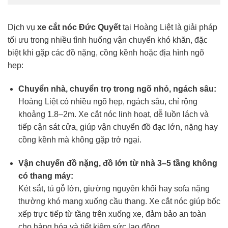
Dịch vụ
xe cắt nóc
Đức Quyết
tại Hoàng Liệt là giải pháp
tối ưu trong nhiều tình huống vận chuyển khó khăn, đặc
biệt khi gặp các đồ nặng, cồng kềnh hoặc địa hình ngõ
hẹp:
Chuyển nhà, chuyển trọ trong ngõ nhỏ, ngách sâu:
Hoàng Liệt có nhiều ngõ hẹp, ngách sâu, chỉ rộng
khoảng 1.8–2m. Xe cắt nóc linh hoạt, dễ luồn lách và
tiếp cận sát cửa, giúp vận chuyển đồ đạc lớn, nặng hay
cồng kềnh mà không gặp trở ngại.
Vận chuyển đồ nặng, đồ lớn từ nhà 3–5 tầng không
có thang máy:
Két sắt, tủ gỗ lớn, giường nguyên khối hay sofa nặng
thường khó mang xuống cầu thang. Xe cắt nóc giúp bốc
xếp trực tiếp từ tầng trên xuống xe, đảm bảo an toàn
cho hàng hóa và tiết kiệm sức lao động.