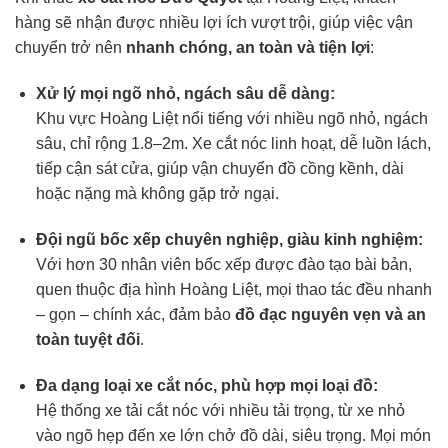
hàng sẽ nhận được nhiều lợi ích vượt trội, giúp việc vận
chuyển trở nên
nhanh chóng, an toàn và tiện lợi
:
Xử lý mọi ngõ nhỏ, ngách sâu dễ dàng:
Khu vực Hoàng Liệt nổi tiếng với nhiều ngõ nhỏ, ngách
sâu, chỉ rộng 1.8–2m. Xe cắt nóc linh hoạt, dễ luồn lách,
tiếp cận sát cửa, giúp vận chuyển đồ cồng kềnh, dài
hoặc nặng mà không gặp trở ngại.
Đội ngũ bốc xếp chuyên nghiệp, giàu kinh nghiệm:
Với hơn 30 nhân viên bốc xếp được đào tạo bài bản,
quen thuộc địa hình Hoàng Liệt, mọi thao tác đều nhanh
– gọn – chính xác, đảm bảo
đồ đạc nguyên vẹn và an
toàn tuyệt đối
.
Đa dạng loại xe cắt nóc, phù hợp mọi loại đồ:
Hệ thống xe tải cắt nóc với nhiều tải trọng, từ xe nhỏ
vào ngõ hẹp đến xe lớn chở đồ dài, siêu trọng. Mọi món