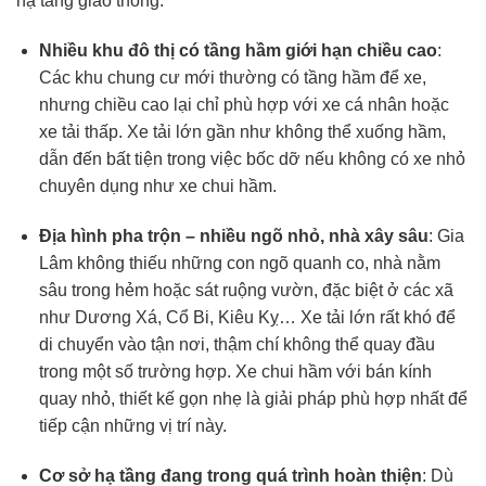
hạ tầng giao thông.
Nhiều khu đô thị có tầng hầm giới hạn chiều cao
:
Các khu chung cư mới thường có tầng hầm để xe,
nhưng chiều cao lại chỉ phù hợp với xe cá nhân hoặc
xe tải thấp. Xe tải lớn gần như không thể xuống hầm,
dẫn đến bất tiện trong việc bốc dỡ nếu không có xe nhỏ
chuyên dụng như xe chui hầm.
Địa hình pha trộn – nhiều ngõ nhỏ, nhà xây sâu
: Gia
Lâm không thiếu những con ngõ quanh co, nhà nằm
sâu trong hẻm hoặc sát ruộng vườn, đặc biệt ở các xã
như Dương Xá, Cổ Bi, Kiêu Kỵ… Xe tải lớn rất khó để
di chuyển vào tận nơi, thậm chí không thể quay đầu
trong một số trường hợp. Xe chui hầm với bán kính
quay nhỏ, thiết kế gọn nhẹ là giải pháp phù hợp nhất để
tiếp cận những vị trí này.
Cơ sở hạ tầng đang trong quá trình hoàn thiện
: Dù