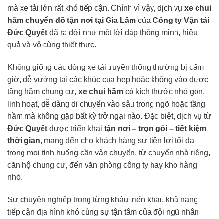
mà xe tải lớn rất khó tiếp cận. Chính vì vậy, dịch vụ
xe chui
hầm chuyển đồ tận nơi tại Gia Lâm
của
Công ty Vận tải
Đức Quyết
đã ra đời như một lời đáp thông minh, hiệu
quả và vô cùng thiết thực.
Không giống các dòng xe tải truyền thống thường bị cấm
giờ, dễ vướng tại các khúc cua hẹp hoặc không vào được
tầng hầm chung cư,
xe chui hầm
có kích thước nhỏ gọn,
linh hoạt, dễ dàng di chuyển vào sâu trong ngõ hoặc tầng
hầm mà không gặp bất kỳ trở ngại nào. Đặc biệt, dịch vụ từ
Đức Quyết
được triển khai
tận nơi – trọn gói – tiết kiệm
thời gian
, mang đến cho khách hàng sự tiện lợi tối đa
trong mọi tình huống cần vận chuyển, từ chuyển nhà riêng,
căn hộ chung cư, đến văn phòng công ty hay kho hàng
nhỏ.
Sự chuyên nghiệp trong từng khâu triển khai, khả năng
tiếp cận địa hình khó cùng sự tận tâm của đội ngũ nhân