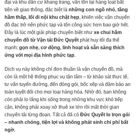
đại và khu dân cư khang trang, vẫn tồn tại hàng loạt bất
tiện về giao thông, đặc biệt là
những con ngõ nhỏ, tầng
hầm thấp, lối đi nội khu chật hẹp
, khiến việc vận chuyển
đồ đạc trở nên phức tạp và tốn công sức hơn bao giờ hết.
Đây là lúc một giải pháp chuyên biệt như
xe chui hầm
chuyển đồ từ Vận tải Đức Quyết
phát huy tối đa thế
mạnh:
gọn nhẹ, cơ động, linh hoạt và sẵn sàng thích
ứng với mọi địa hình phức tạp
.
Dịch vụ này không chỉ đơn thuần là vận chuyển đồ, mà
còn là một hệ thống phục vụ tận tâm – từ khảo sát thực tế,
tư vấn tuyến đường, đến đóng gói, bốc xếp và đảm bảo an
toàn tuyệt đối cho mọi loại hàng hóa. Nhờ đó, bạn không
còn phải lo lắng khi sống trong những khu vực khó tiếp
cận, không phải xoay xở thuê xe lớn rồi mất thời gian
chuyển tải từng đoạn. Tất cả đã có
Đức Quyết lo trọn gói
– nhanh chóng, tiện lợi và không phát sinh chi phí bất
ngờ.