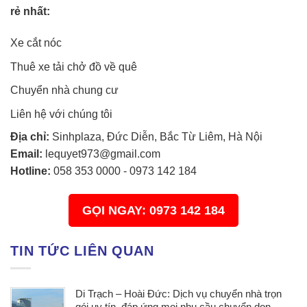
rẻ nhất:
Xe cắt nóc
Thuê xe tải chở đồ về quê
Chuyển nhà chung cư
Liên hệ với chúng tôi
Địa chỉ:
Sinhplaza, Đức Diễn, Bắc Từ Liêm, Hà Nội
Email:
lequyet973@gmail.com
Hotline:
058 353 0000
-
0973 142 184
GỌI NGAY: 0973 142 184
TIN TỨC LIÊN QUAN
Di Trạch – Hoài Đức: Dịch vụ chuyển nhà trọn
gói uy tín, đáp ứng mọi nhu cầu chuyển dọn