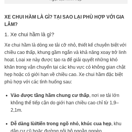
XE CHUI HẦM LÀ GÌ? TẠI SAO LẠI PHÙ HỢP VỚI GIA
LÂM?
1. Xe chui hầm là gì?
Xe chui hầm là dòng xe tải cỡ nhỏ, thiết kế chuyên biệt với
chiều cao thấp, khung gầm ngắn và khả năng xoay trở linh
hoạt. Loại xe này được tạo ra để giải quyết những khó
khăn trong vận chuyển tại các khu vực có không gian chật
hẹp hoặc có giới hạn về chiều cao. Xe chui hầm đặc biệt
phù hợp với các tình huống sau:
Vào được tầng hầm chung cư thấp
, nơi xe tải lớn
không thể tiếp cận do giới hạn chiều cao chỉ từ 1,9–
2,1m.
Dễ dàng lùi/tiến trong ngõ nhỏ, khúc cua hẹp
, khu
dân cư cũ hoặc đường nội bộ ngoằn ngoèo.