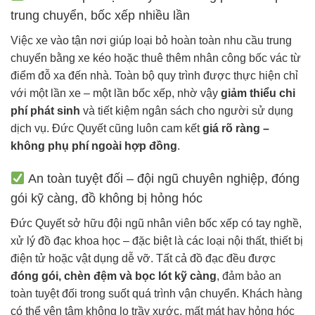
trung chuyển, bốc xếp nhiều lần
Việc xe vào tận nơi giúp loại bỏ hoàn toàn nhu cầu trung
chuyển bằng xe kéo hoặc thuê thêm nhân công bốc vác từ
điểm đỗ xa đến nhà. Toàn bộ quy trình được thực hiện chỉ
với một lần xe – một lần bốc xếp, nhờ vậy
giảm thiểu chi
phí phát sinh
và tiết kiệm ngân sách cho người sử dụng
dịch vụ. Đức Quyết cũng luôn cam kết
giá rõ ràng –
không phụ phí ngoài hợp đồng
.
An toàn tuyệt đối – đội ngũ chuyên nghiệp, đóng
gói kỹ càng, đồ không bị hỏng hóc
Đức Quyết sở hữu đội ngũ nhân viên bốc xếp có tay nghề,
xử lý đồ đạc khoa học – đặc biệt là các loại nội thất, thiết bị
điện tử hoặc vật dụng dễ vỡ. Tất cả đồ đạc đều được
đóng gói, chèn đệm và bọc lót kỹ càng
, đảm bảo an
toàn tuyệt đối trong suốt quá trình vận chuyển. Khách hàng
có thể yên tâm không lo trầy xước, mất mát hay hỏng hóc