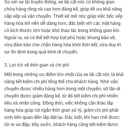
So với xe tải truyền thống, xe tải cắt nóc có không gian
chứa hàng rộng và cao hơn đáng kể, giúp tối ưu khả năng
sắp xếp và vận chuyển. Thiết kế mở nóc giúp việc bốc xếp
hàng hóa trở nên dễ dàng hơn, đặc biệt với các mặt hàng
có kích thước lớn hoặc khó thao tác trong không gian kín.
Ngoài ra, xe có thể kết hợp bạt phủ hoặc khung bảo vệ,
vừa đảm bảo che chắn hàng hóa khỏi thời tiết, vừa duy trì
sự ổn định trong quá trình di chuyển.
3. Lợi ích về thời gian và chi phí
Một trong những ưu điểm lớn nhất của xe tải cắt nóc là khả
năng tiết kiệm chi phí tổng thể cho khách hàng. Nhờ vận
chuyển được nhiều hàng hơn trong một chuyến, số lần di
chuyển được giảm đáng kể, từ đó tiết kiệm chi phí nhiên
liệu và nhân công. Đồng thời, việc không cần tháo lắp
hàng hóa giúp rút ngắn thời gian xử lý, giảm chi phí phát
sinh liên quan đến lắp đặt lại. Đặc biệt, khi hạn chế được
rủi ro va đập, trầy xước, khách hàng cũng tiết kiệm được