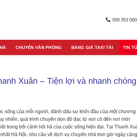
058 353 000
NHÀ
CHUYỂN VĂN PHÒNG
BẢNG GIÁ TAXI TẢI
TIN T
Thanh Xuân – Tiện lợi và nhanh chóng
ộc sống của mỗi người, đánh dấu sự khởi đầu của một chương
y nhiên, quá trình chuyển dọn đồ đạc từ nơi cũ đến nơi mới
biệt trong bối cảnh hối hả của cuộc sống hiện đại. Tại Thanh Xu
 nhất Hà Nội, nhu cầu về dịch vụ chuyển nhà trọn gói ngày càng