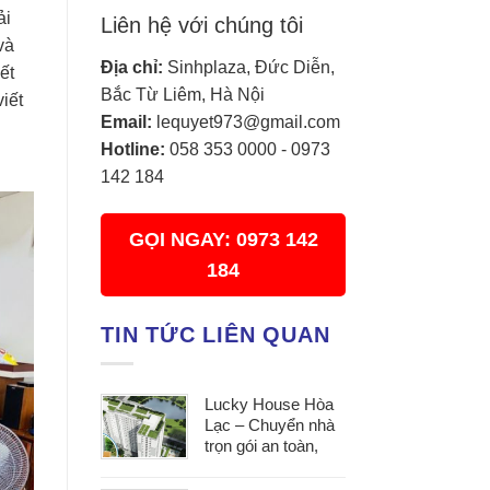
ải
Liên hệ với chúng tôi
và
Địa chỉ:
Sinhplaza, Đức Diễn,
ết
Bắc Từ Liêm, Hà Nội
iết
Email:
lequyet973@gmail.com
Hotline:
058 353 0000
-
0973
142 184
GỌI NGAY: 0973 142
184
TIN TỨC LIÊN QUAN
Lucky House Hòa
Lạc – Chuyển nhà
trọn gói an toàn,
đúng hẹn, phục vụ
tận tâm