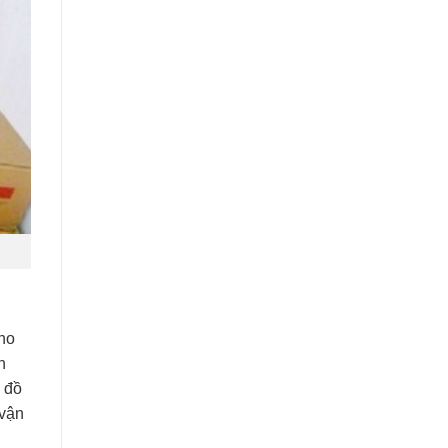
cho
h
h đồ
 vận