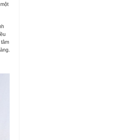
 một
nh
đều
 tâm
hàng.