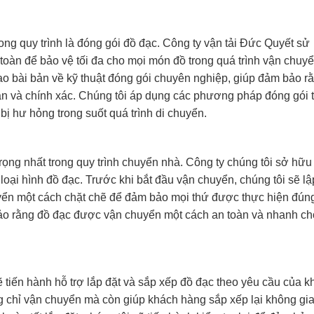
rong quy trình là đóng gói đồ đạc. Công ty vận tải Đức Quyết sử
 toàn để bảo vệ tối đa cho mọi món đồ trong quá trình vận chuyể
ạo bài bản về kỹ thuật đóng gói chuyên nghiệp, giúp đảm bảo r
n và chính xác. Chúng tôi áp dụng các phương pháp đóng gói t
ị hư hỏng trong suốt quá trình di chuyển.
ọng nhất trong quy trình chuyển nhà. Công ty chúng tôi sở hữu
loại hình đồ đạc. Trước khi bắt đầu vận chuyển, chúng tôi sẽ lậ
chuyển một cách chặt chẽ để đảm bảo mọi thứ được thực hiện đún
bảo rằng đồ đạc được vận chuyển một cách an toàn và nhanh c
ẽ tiến hành hỗ trợ lắp đặt và sắp xếp đồ đạc theo yêu cầu của 
g chỉ vận chuyển mà còn giúp khách hàng sắp xếp lại không gi