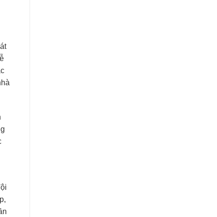
át
dễ
ác
nhà
n
ng
c
ội
p,
ần