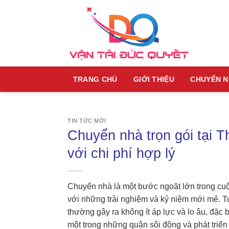
Skip
to
content
TRANG CHỦ
GIỚI THIỆU
CHUYỂN 
TIN TỨC MỚI
Chuyển nhà trọn gói tại 
với chi phí hợp lý
Chuyển nhà là một bước ngoặt lớn trong cu
với những trải nghiệm và kỷ niệm mới mẻ. Tu
thường gây ra không ít áp lực và lo âu, đặc 
một trong những quận sôi động và phát triển