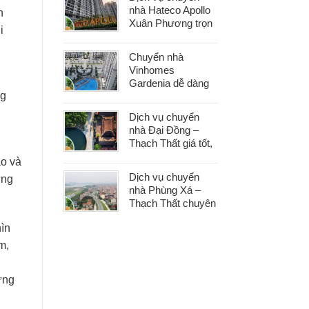
phát sinh
nhà Hateco Apollo
n
Xuân Phương trọn
i
gói – Tiết kiệm thời
gian, chi phí hợp lý
Chuyển nhà
Vinhomes
Gardenia dễ dàng
ng
với dịch vụ trọn gói,
hỗ trợ 24/7, không
Dịch vụ chuyển
phát sinh chi phí
nhà Đại Đồng –
Thạch Thất giá tốt,
nhanh gọn, phù
ao và
hợp mọi nhu cầu
Dịch vụ chuyển
ừng
chuyển nhà
nhà Phùng Xá –
Thạch Thất chuyên
nghiệp, an toàn tài
hìn
sản, hỗ trợ 24/7
m,
ừng