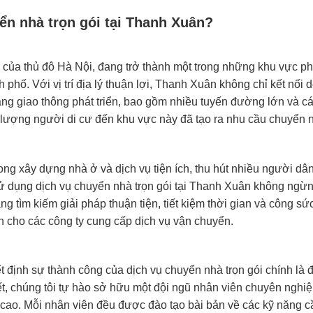
yển nhà trọn gói tại Thanh Xuân?
ủa thủ đô Hà Nội, đang trở thành một trong những khu vực ph
phố. Với vị trí địa lý thuận lợi, Thanh Xuân không chỉ kết nối 
ầng giao thông phát triển, bao gồm nhiều tuyến đường lớn và c
à lượng người di cư đến khu vực này đã tạo ra nhu cầu chuyển 
ng xây dựng nhà ở và dịch vụ tiện ích, thu hút nhiều người dâ
 sử dụng dịch vụ chuyển nhà trọn gói tại Thanh Xuân không ngừ
 tìm kiếm giải pháp thuận tiện, tiết kiệm thời gian và công sứ
ớn cho các công ty cung cấp dịch vụ vận chuyển.
t định sự thành công của dịch vụ chuyển nhà trọn gói chính là đ
t, chúng tôi tự hào sở hữu một đội ngũ nhân viên chuyên nghiệ
 cao. Mỗi nhân viên đều được đào tạo bài bản về các kỹ năng c