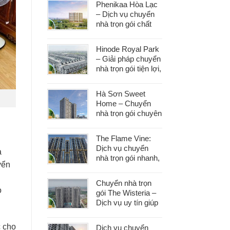
Phenikaa Hòa Lạc
– Dịch vụ chuyển
nhà trọn gói chất
lượng, giá tốt hàng
đầu
Hinode Royal Park
– Giải pháp chuyển
nhà trọn gói tiện lợi,
tiết kiệm thời gian
và công sức
Hà Sơn Sweet
Home – Chuyển
nhà trọn gói chuyên
nghiệp, bảo vệ tài
sản trong từng
The Flame Vine:
khâu
Dịch vụ chuyển
à
nhà trọn gói nhanh,
yển
an toàn với chi phí
tiết kiệm
Chuyển nhà trọn
o
gói The Wisteria –
Dịch vụ uy tín giúp
bạn dọn nhà nhẹ
nhàng, không lo
c cho
Dịch vụ chuyển