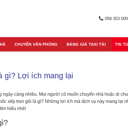
058 353 000
NHÀ
CHUYỂN VĂN PHÒNG
BẢNG GIÁ TAXI TẢI
TIN T
à gì? Lợi ích mang lại
g ngày càng nhiều. Mọi người có muốn chuyển nhà hoặc di ch
ốc xếp trọn gói là gì? Những lợi ích mà dịch vụ này mang lại 
tìm hiểu nhé!
gì?