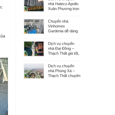
phát sinh
nhà Hateco Apollo
ợc
Xuân Phương trọn
gói – Tiết kiệm thời
gian, chi phí hợp lý
Chuyển nhà
Vinhomes
Gardenia dễ dàng
với dịch vụ trọn gói,
của
hỗ trợ 24/7, không
Dịch vụ chuyển
phát sinh chi phí
nhà Đại Đồng –
Thạch Thất giá tốt,
nhanh gọn, phù
hợp mọi nhu cầu
Dịch vụ chuyển
chuyển nhà
nhà Phùng Xá –
Thạch Thất chuyên
nghiệp, an toàn tài
sản, hỗ trợ 24/7