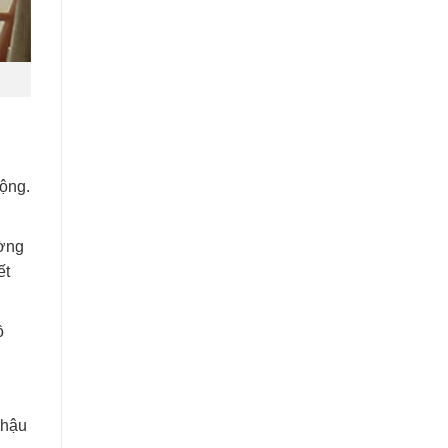
động.
ường
ết
ồ
 hậu