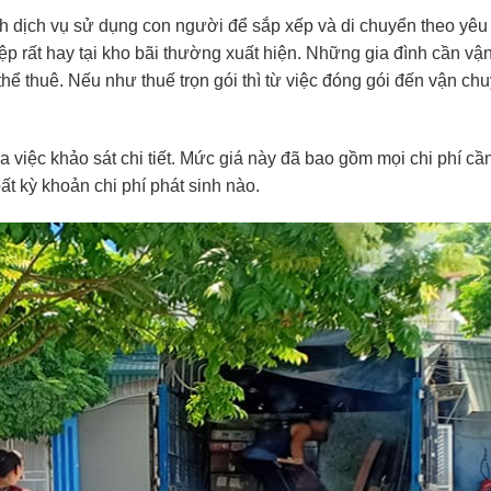
ình dịch vụ sử dụng con người để sắp xếp và di chuyển theo yêu
p rất hay tại kho bãi thường xuất hiện. Những gia đình cần vậ
ể thuê. Nếu như thuế trọn gói thì từ việc đóng gói đến vận ch
 việc khảo sát chi tiết. Mức giá này đã bao gồm mọi chi phí cầ
ất kỳ khoản chi phí phát sinh nào.