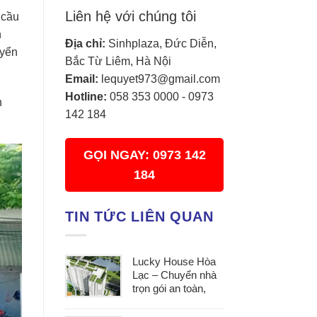
Liên hệ với chúng tôi
 cầu
n
Địa chỉ:
Sinhplaza, Đức Diễn,
uyển
Bắc Từ Liêm, Hà Nội
Email:
lequyet973@gmail.com
Hotline:
058 353 0000
-
0973
n
142 184
GỌI NGAY: 0973 142
184
TIN TỨC LIÊN QUAN
Lucky House Hòa
Lạc – Chuyển nhà
trọn gói an toàn,
đúng hẹn, phục vụ
tận tâm