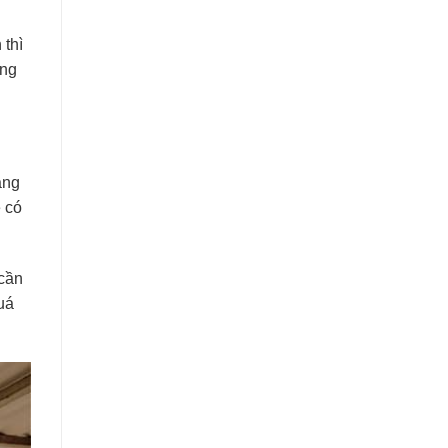
 thì
ông
àng
ẽ có
 cần
uá