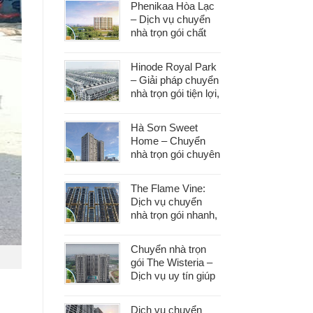
Phenikaa Hòa Lạc
– Dịch vụ chuyển
nhà trọn gói chất
lượng, giá tốt hàng
đầu
Hinode Royal Park
– Giải pháp chuyển
nhà trọn gói tiện lợi,
tiết kiệm thời gian
và công sức
Hà Sơn Sweet
Home – Chuyển
nhà trọn gói chuyên
nghiệp, bảo vệ tài
sản trong từng
The Flame Vine:
khâu
Dịch vụ chuyển
nhà trọn gói nhanh,
an toàn với chi phí
tiết kiệm
Chuyển nhà trọn
gói The Wisteria –
Dịch vụ uy tín giúp
bạn dọn nhà nhẹ
nhàng, không lo
Dịch vụ chuyển