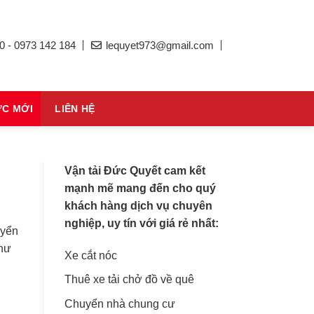
0 - 0973 142 184
lequyet973@gmail.com
ỨC MỚI
LIÊN HỆ
Vận tải Đức Quyết cam kết
mạnh mẽ mang đến cho quý
khách hàng dịch vụ chuyên
nghiệp, uy tín với giá rẻ nhất:
uyển
như
Xe cắt nóc
Thuê xe tải chở đồ về quê
Chuyển nhà chung cư