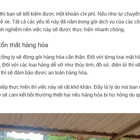
hì bạn sẽ tiết kiệm được một khoản chi phí. Nếu như tự chuyển
ê xe. Tất cả các yếu tố này đã nằm trong gói dịch vụ của các c
inh nghiệm nên việc này sẽ được thực hiện nhanh chóng.
 tổn thất hàng hóa
công ty sẽ đóng gói hàng hóa cẩn thận. Đối với từng loại mặt h
 Đối với các loại hàng dễ vỡ như thủy tinh, đồ sứ, điện tử thì s
y thì sẽ đảm bảo được an toàn hàng hóa.
 thực hiện thì việc này sẽ rất khó khăn. Đây là lý do mà bạn
ày sẽ cam kết bồi thường thiệt hại nếu hàng hóa bị hư hỏng do q