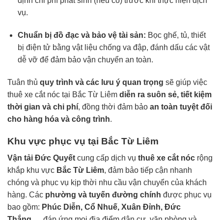
định chi phí phát sinh (nếu có) trước khi thực hiện dịch
vụ.
Chuẩn bị đồ đạc và bảo vệ tài sản:
Bọc ghế, tủ, thiết
bị điện tử bằng vật liệu chống va đập, đánh dấu các vật
dễ vỡ để đảm bảo vận chuyển an toàn.
Tuân thủ
quy trình và các lưu ý quan trọng
sẽ giúp việc
thuê xe cắt nóc tại Bắc Từ Liêm
diễn ra suôn sẻ, tiết kiệm
thời gian và chi phí
, đồng thời đảm bảo
an toàn tuyệt đối
cho hàng hóa và công trình
.
Khu vực phục vụ tại Bắc Từ Liêm
Vận tải Đức Quyết
cung cấp dịch vụ
thuê xe cắt nóc
rộng
khắp khu vực
Bắc Từ Liêm
, đảm bảo tiếp cận nhanh
chóng và phục vụ kịp thời nhu cầu vận chuyển của khách
hàng. Các
phường và tuyến đường chính
được phục vụ
bao gồm:
Phúc Diễn, Cổ Nhuế, Xuân Đỉnh, Đức
Thắng…
, đáp ứng mọi địa điểm dân cư, văn phòng và